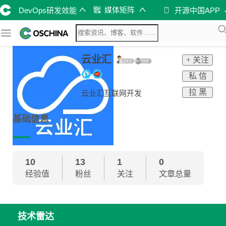
媒体矩阵
DevOps研发效能
开源中国APP
云业汇
+ 关注
私 信
拉 黑
云业汇互联网开发
基础信息
10
13
1
0
经验值
粉丝
关注
文章总量
技术雷达