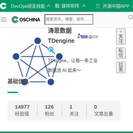
媒体矩阵
DevOps研发效能
开源中国APP
涛思数据
+
关
TDengine
注
私
信
TDengine，让每一条工业
拉
黑
数据流 AI 起来～
基础信息
14977
126
1
0
经验值
粉丝
关注
文章总量