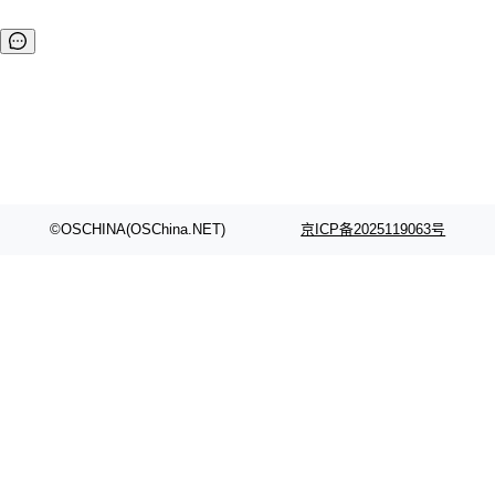
©OSCHINA(OSChina.NET)
京ICP备2025119063号