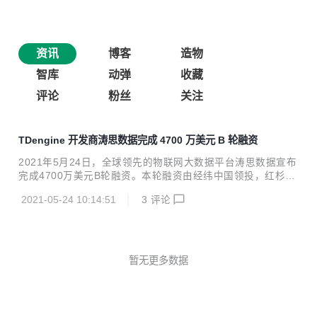
资讯
博客
造物
智库
动弹
收藏
评论
粉丝
关注
TDengine 开发商涛思数据完成 4700 万美元 B 轮融资
2021年5月24日，全球领先的物联网大数据平台涛思数据宣布
完成4700万美元B轮融资。本轮融资由经纬中国领投，红杉资
本中国基金、GGV纪源资本、指数资本跟投，指数资本担任独
2021-05-24 10:14:51
3
评论
家财务顾问。融资资金将主要用于技术研发与市场拓展。 涛思
数据成立于2017年，专注时序空间大数据的存储、查询、分
析和计算。不依赖任何开源或第三方软件，开发了拥有自主知
识产权、自主可控的高性能、可伸缩、高可靠、零管理的物联
网大数据平台TDengine，可广泛运用于物联网、车联网、工
暂无更多数据
业互联网、IT运维等领域。TDengine在2019年7月份正式对
外开源，2020年8月又将集群版开源，在GitHub全球趋势排行
榜上多次排名第一...