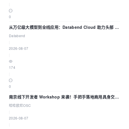
|
0
从万亿级大模型到全线应用：Databend Cloud 助力头部 AI
企业构建全链路 Trace 数据管道
Databend
|
2026-08-07
|
174
|
0
南京线下开发者 Workshop 来袭！手把手落地商用具身交互
智能 Agent 应用
哈哈欧尼OSC
|
2026-08-07
|