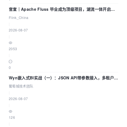
官宣｜Apache Fluss 毕业成为顶级项目，湖流一体开启
Agentic Lake 全面实时化时代
Flink_China
|
2026-08-07
|
2053
|
0
Wyn嵌入式BI实战（一）：JSON API带参数接入，多租户数
据源配置指南 | 葡萄城技术团队
葡萄城技术团队
|
2026-08-07
|
126
|