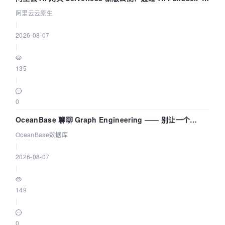
拓扑可视化构建 AI 流量治理底座
阿里云云原生
|
2026-08-07
|
135
|
0
OceanBase 聊聊 Graph Engineering —— 别让一个
Agent 既当运动员又
OceanBase数据库
|
2026-08-07
|
149
|
0