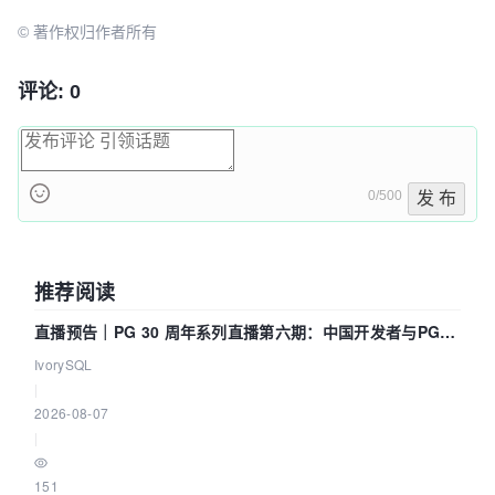
© 著作权归作者所有
评论: 0
0/500
发 布
推荐阅读
直播预告｜PG 30 周年系列直播第六期：中国开发者与PG内
核——我们改得动吗？我们贡献了什么？
IvorySQL
|
2026-08-07
|
151