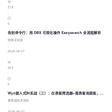
218
|
0
告别命令行：用 DBX 可视化操作 Easysearch 全流程解析
极限实验室
|
2026-08-07
|
323
|
0
Wyn嵌入式BI实战（三）：仪表板筛选器+报表查询面板，参
数联动全闭环
葡萄城技术团队
|
2026-08-07