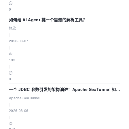
0
如何给 AI Agent 挑一个靠谱的解析工具？
颖欣
|
2026-08-07
|
193
|
0
一个 JDBC 参数引发的架构演进：Apache SeaTunnel 如何
解决数据同步中的“定时 Flush”难题
Apache SeaTunnel
|
2026-08-06
|