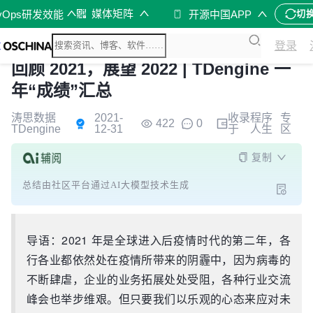
媒体矩阵
vOps研发效能
开源中国APP
切
登录
回顾 2021，展望 2022 | TDengine 一
年“成绩”汇总
涛思数据
2021-
收录
程序
专
422
0
TDengine
12-31
于
人生
区
复制
总结由社区平台通过AI大模型技术生成
导语：2021 年是全球进入后疫情时代的第二年，各
行各业都依然处在疫情所带来的阴霾中，因为病毒的
不断肆虐，企业的业务拓展处处受阻，各种行业交流
峰会也举步维艰。但只要我们以乐观的心态来应对未