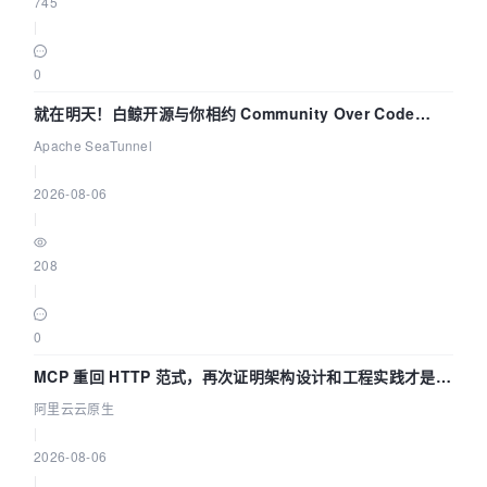
745
|
0
就在明天！白鲸开源与你相约 Community Over Code
Asia 2026 主题演讲！
Apache SeaTunnel
|
2026-08-06
|
208
|
0
MCP 重回 HTTP 范式，再次证明架构设计和工程实践才是稀
缺资源
阿里云云原生
|
2026-08-06
|