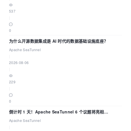
537
|
0
为什么开源数据集成是 AI 时代的数据基础设施底座？
Apache SeaTunnel
|
2026-08-06
|
229
|
0
倒计时 1 天！Apache SeaTunnel 6 个议题将亮相
Community Over Code Asia 2026
Apache SeaTunnel
|