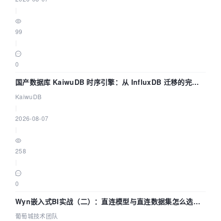
|
99
|
0
国产数据库 KaiwuDB 时序引擎：从 InfluxDB 迁移的完整
技术路径
KaiwuDB
|
2026-08-07
|
258
|
0
Wyn嵌入式BI实战（二）：直连模型与直连数据集怎么选，
参数为什么不生效？| 葡萄城技术团队
葡萄城技术团队