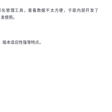
有图形化管理工具，查看数据不太方便，于是内部开发了
开发使用。
于使用、版本适应性强等特点。