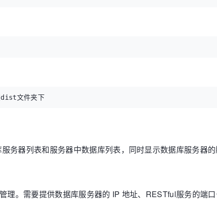
在dist文件夹下
库服务器列表和服务器中数据库列表，同时显示数据库服务器的
理。需要提供数据库服务器的 IP 地址、RESTful服务的