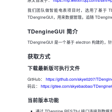
原文首发于：
https://mp.weixin.qq.com/s/s8V
我们团队做智能电表项目时，选用了基于 T
TDengineGUI，用来数据管理。追随 TD
TDengineGUI 简介
TDengineGUI 是一个基于 electron
获取方式
下载最新版可执行文件
GitHub：
https://github.com/skye0207/TDengin
码云：
https://gitee.com/skyebaobao/TDengine
当前版本功能
通过 TDengine RESTful 接口连