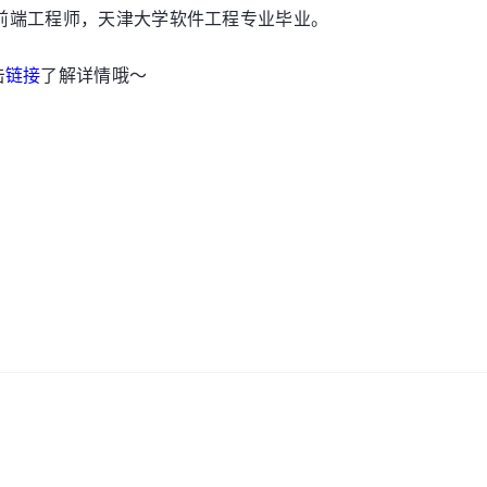
e），前端工程师，天津大学软件工程专业毕业。
击
链接
了解详情哦～