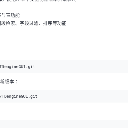
表与表功能
间段检索、字段过滤、排序等功能
TDengineGUI.git
更新版本 ：
/TDengineGUI.git