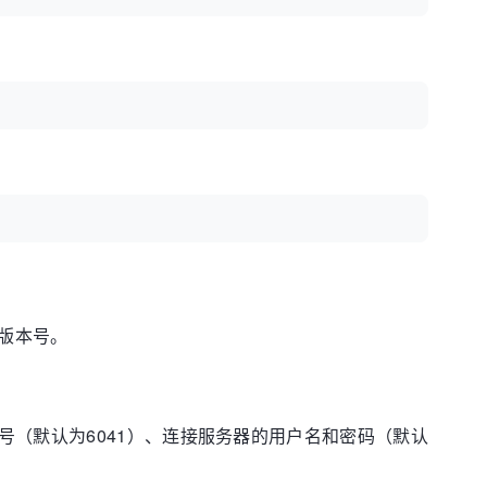
版本号。
端口号（默认为6041）、连接服务器的用户名和密码（默认