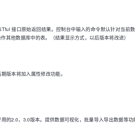
RESTful 接口原始返回结果。控制台中输入的命令默认针对
式操作其他数据库中的表。（结果显示方式，以后版本将改进）
后期版本将加入属性修改功能。
2.0，3.0版本。提供数据可视化，批量导入导出数据等功能。希