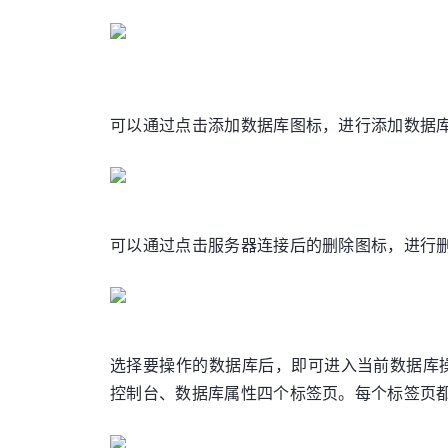
可以通过点击添加数据库图标，进行添加数据库
可以通过点击服务器连接后的删除图标，进行
选择要操作的数据库后，即可进入当前数据库
控制台、数据库属性四个标签页。每个标签页