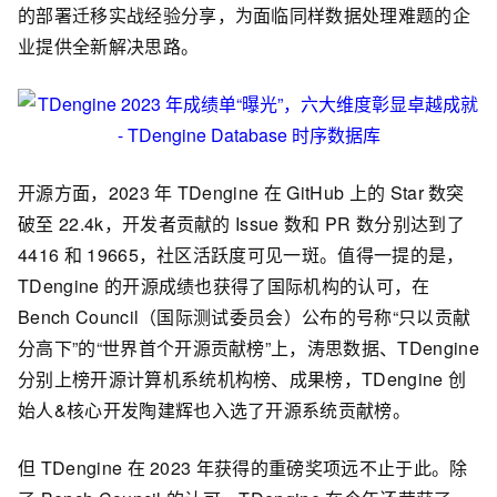
的部署迁移实战经验分享，为面临同样数据处理难题的企
业提供全新解决思路。
开源方面，2023 年 TDengine 在 GitHub 上的 Star 数突
破至 22.4k，开发者贡献的 Issue 数和 PR 数分别达到了
4416 和 19665，社区活跃度可见一斑。值得一提的是，
TDengine 的开源成绩也获得了国际机构的认可，在
Bench Council（国际测试委员会）公布的号称“只以贡献
分高下”的“世界首个开源贡献榜”上，涛思数据、TDengine
分别上榜开源计算机系统机构榜、成果榜，TDengine 创
始人&核心开发陶建辉也入选了开源系统贡献榜。
但 TDengine 在 2023 年获得的重磅奖项远不止于此。除