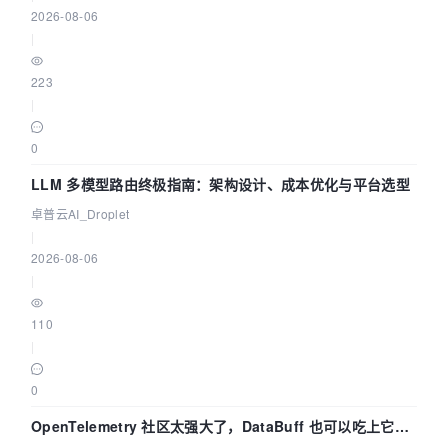
2026-08-06
|
223
|
0
LLM 多模型路由终极指南：架构设计、成本优化与平台选型
卓普云AI_Droplet
|
2026-08-06
|
110
|
0
OpenTelemetry 社区太强大了，DataBuff 也可以吃上它的