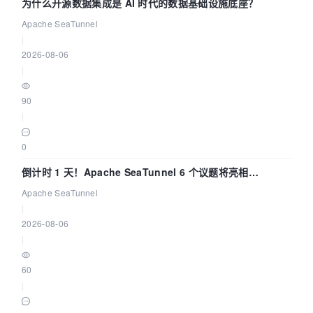
为什么开源数据集成是 AI 时代的数据基础设施底座？
Apache SeaTunnel
|
2026-08-06
|
90
|
0
倒计时 1 天！Apache SeaTunnel 6 个议题将亮相
Community Over Code Asia 2026
Apache SeaTunnel
|
2026-08-06
|
60
|