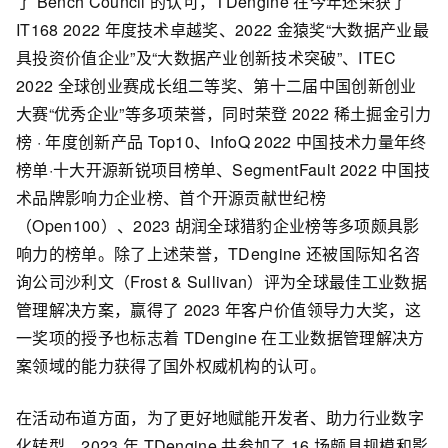
了 Bench Council 的认可，TDengine 在今年还荣获了
IT168 2022 年度技术卓越奖、2022 金猿奖“大数据产业最
具投资价值企业”及“大数据产业创新技术突破”、ITEC
2022 全球创业赛成长组二等奖、第十二届中国创新创业
大赛“优秀企业”等多项荣誉，同时荣登 2022 稀土掘金引力
榜 · 年度创新产品 Top10、InfoQ 2022 中国技术力量年终
榜单·十大开源新锐项目榜单、SegmentFault 2022 中国技
术品牌影响力企业榜、首个开源贡献世纪榜
（Open100）、2023 胡润全球猎豹企业榜等多项颇具影
响力的榜单。除了上述荣誉，TDengine 还被国际知名咨
询公司沙利文（Frost & Sullivan）评为全球最佳工业数据
管理解决方案，赢得了 2023 年客户价值领导力大奖，这
一奖项的授予也标志着 TDengine 在工业数据管理解决方
案领域的能力获得了国外权威机构的认可。
在活动布道方面，为了更好地赋能开发者、助力行业数字
化转型，2023 年 TDengine 共参加了 16 场颇具规模和影