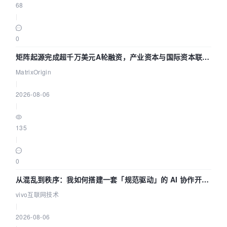
68
|
0
矩阵起源完成超千万美元A轮融资，产业资本与国际资本联手
押注企业级AI基础设施赛道
MatrixOrigin
|
2026-08-06
|
135
|
0
从混乱到秩序：我如何搭建一套「规范驱动」的 AI 协作开发
体系
vivo互联网技术
|
2026-08-06