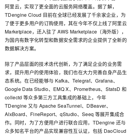
阿里云，实现了更全面的云服务网络覆盖。据了解，
TDengine Cloud 目前在全球已经发展了千余家企业，为
了便于更多用户的订购使用，其在今年不仅上线了阿里云
Marketplace，还入驻了 AWS Marketplace（海外版），
为国内有数字化转型和数据安全需求的企业提供了全新的
数据解决方案。
除了产品层面的技术迭代创新，为了满足企业的业务需
求，提升用户的使用体验，我们也在大力完善自身产品生
态系统。在已经能够与 Kafka、Telegraf、Grafana、
Google Data Studio、EMQ X、Prometheus、StatsD 和
collectd 等众多第三方工具集成的基础上，今年
TDengine 又与 Apache SeaTunnel、DBeaver、
AIxBoard、FineReport、qStudio、Seeq 等展开集成合
作。同时，为了方便用户进行联合应用，TDengine 还与
众多知名平台的产品实现兼容性互认证，包括 DaoCloud