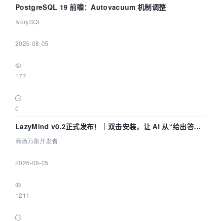
PostgreSQL 19 前瞻：Autovacuum 机制调整
IvorySQL
|
2026-08-05
|
177
|
0
LazyMind v0.2正式发布！｜双击安装，让 AI 从“给出答案”
走到“完成交付”
商汤万象开发者
|
2026-08-05
|
1211
|