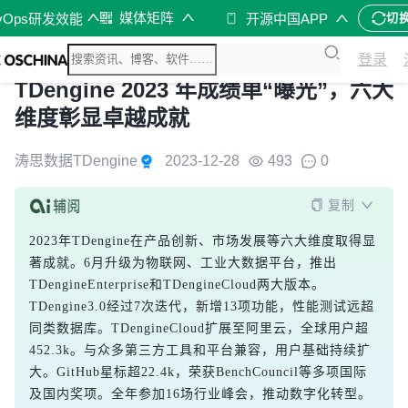
媒体矩阵
vOps研发效能
开源中国APP
切
登录
TDengine 2023 年成绩单“曝光”，六大
维度彰显卓越成就
涛思数据TDengine
2023-12-28
493
0
复制
2023年TDengine在产品创新、市场发展等六大维度取得显
著成就。6月升级为物联网、工业大数据平台，推出
TDengineEnterprise和TDengineCloud两大版本。
TDengine3.0经过7次迭代，新增13项功能，性能测试远超
同类数据库。TDengineCloud扩展至阿里云，全球用户超
452.3k。与众多第三方工具和平台兼容，用户基础持续扩
大。GitHub星标超22.4k，荣获BenchCouncil等多项国际
及国内奖项。全年参加16场行业峰会，推动数字化转型。