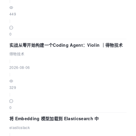
|
449
|
0
实战从零开始构建一个Coding Agent：Violin ｜得物技术
得物技术
|
2026-08-06
|
329
|
0
将 Embedding 模型加载到 Elasticsearch 中
elasticstack
|