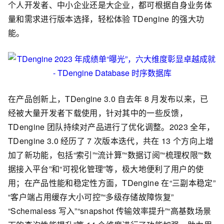
个人开发者、中小企业还是大企业，都可根据自身业务体
量和需求进行版本选择，轻松体验 TDengine 的强大功
能。
在产品创新上，TDengine 3.0 自去年 8 月发布以来，已
经被大量开发者下载使用，针对其中的一些反馈，
TDengine 团队持续对产品进行了优化调整。2023 全年，
TDengine 3.0 经历了 7 次版本迭代，共在 13 个方向上增
加了新功能，包括“索引”“流计算”“数据订阅”“梳理权限”“数
据接入平台”和“可视化管理”等，极大地便利了用户的使
用；在产品性能和稳定性方面，TDengine 在“三副本稳定”
“客户端占用缓存大小可控”“多级存储故障恢复”
“Schemaless 写入”“snapshot 传输效率提升”“高基数场景