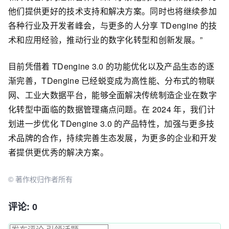
他们提供更好的技术支持和解决方案。同时也将继续参加
各种行业及开发者峰会，与更多的人分享 TDengine 的技
术和应用经验，推动行业的数字化转型和创新发展。”
目前凭借着 TDengine 3.0 的功能优化以及产品生态的逐
渐完善，TDengine 已经蜕变成为高性能、分布式的物联
网、工业大数据平台，能够全面解决传统制造企业在数字
化转型中面临的数据管理痛点问题。在 2024 年，我们计
划进一步优化 TDengine 3.0 的产品特性，加强与更多技
术品牌的合作，持续完善生态发展，为更多的企业和开发
者提供更优秀的解决方案。
© 著作权归作者所有
评论: 0