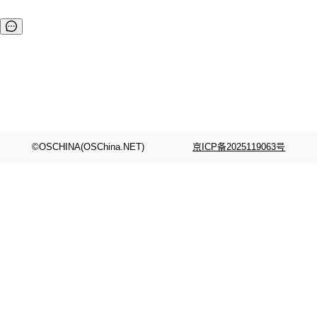
©OSCHINA(OSChina.NET)
京ICP备2025119063号