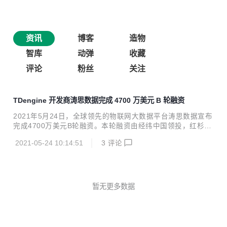
资讯
博客
造物
智库
动弹
收藏
评论
粉丝
关注
TDengine 开发商涛思数据完成 4700 万美元 B 轮融资
2021年5月24日，全球领先的物联网大数据平台涛思数据宣布
完成4700万美元B轮融资。本轮融资由经纬中国领投，红杉资
本中国基金、GGV纪源资本、指数资本跟投，指数资本担任独
2021-05-24 10:14:51
3
评论
家财务顾问。融资资金将主要用于技术研发与市场拓展。 涛思
数据成立于2017年，专注时序空间大数据的存储、查询、分
析和计算。不依赖任何开源或第三方软件，开发了拥有自主知
识产权、自主可控的高性能、可伸缩、高可靠、零管理的物联
网大数据平台TDengine，可广泛运用于物联网、车联网、工
暂无更多数据
业互联网、IT运维等领域。TDengine在2019年7月份正式对
外开源，2020年8月又将集群版开源，在GitHub全球趋势排行
榜上多次排名第一...