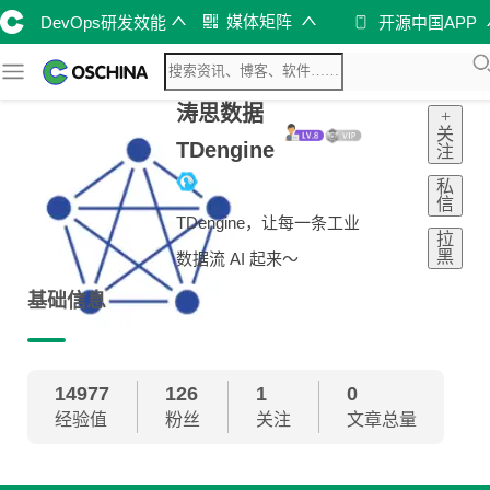
媒体矩阵
DevOps研发效能
开源中国APP
涛思数据
+
关
TDengine
注
私
信
TDengine，让每一条工业
拉
黑
数据流 AI 起来～
基础信息
14977
126
1
0
经验值
粉丝
关注
文章总量