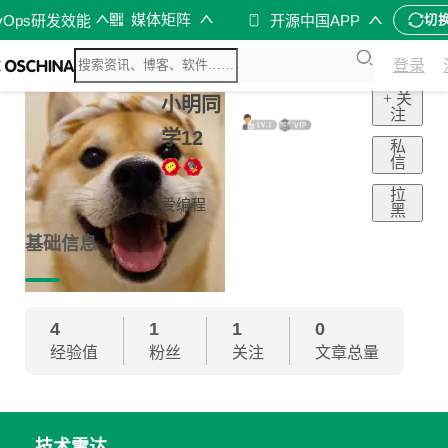
媒体矩阵
vOps研发效能
开源中国APP
切
登录
+ 关
小明同
注
学12
私
信
拉
爱编程
黑
基础信息
4
1
1
0
经验值
粉丝
关注
文章总量
技术雷达