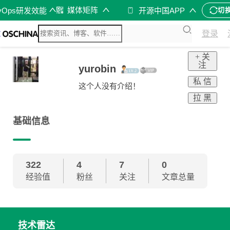
媒体矩阵
vOps研发效能
开源中国APP
切
登录
+ 关
注
yurobin
私 信
这个人没有介绍！
拉 黑
基础信息
322
4
7
0
经验值
粉丝
关注
文章总量
技术雷达