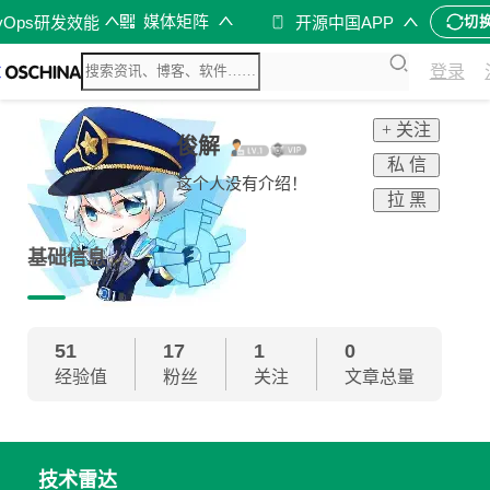
媒体矩阵
vOps研发效能
开源中国APP
切
登录
+ 关注
俊解
私 信
这个人没有介绍！
拉 黑
基础信息
51
17
1
0
经验值
粉丝
关注
文章总量
技术雷达