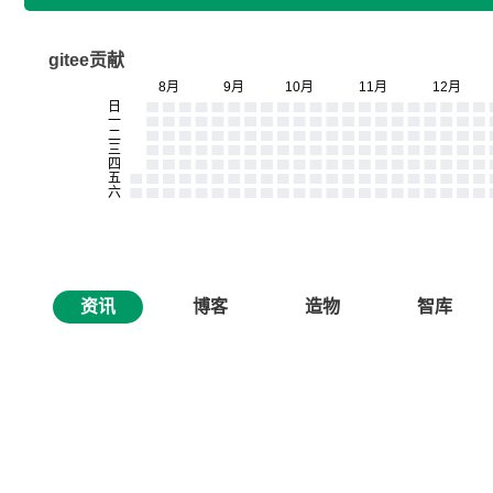
gitee贡献
资讯
博客
造物
智库