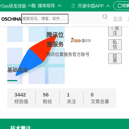
媒体矩阵
vOps研发效能
开源中国APP
切
登录
+ 关
注
腾讯位
私
置服务
信
腾讯位置服务官方账号
拉
黑
基础信息
3442
56
1
0
经验值
粉丝
关注
文章总量
技术雷达