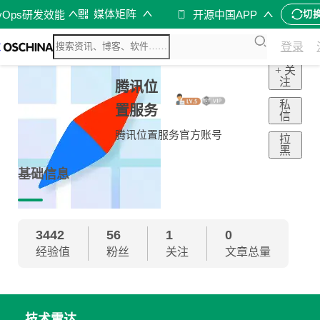
媒体矩阵
vOps研发效能
开源中国APP
切
登录
+ 关
注
腾讯位
私
置服务
信
腾讯位置服务官方账号
拉
黑
基础信息
3442
56
1
0
经验值
粉丝
关注
文章总量
技术雷达