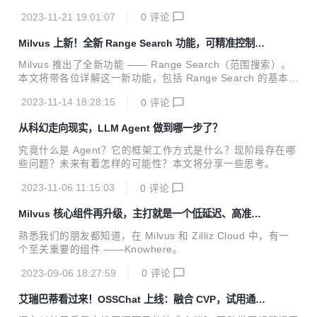
P）的应用可谓复杂多样。向量数据库的加入，则为 NLP 注入
2023-11-21 19:01:07
0
评论
了更多的可能性。
Milvus 上新！全新 Range Search 功能，可精准控制搜
索结果
Milvus 推出了全新功能 —— Range Search（范围搜索）。
本文将带各位详解这一新功能，包括 Range Search 的基本介
绍、使用场景及其背后的技术细节。
2023-11-14 18:28:15
0
评论
从科幻走向现实，LLM Agent 做到哪一步了？
究竟什么是 Agent？它的框架工作方式是什么？现阶段存在哪
些问题？未来有着怎样的可能性？本文将分享一些思考。
2023-11-06 11:15:03
0
评论
Milvus 核心组件再升级，主打就是一个低延迟、高准确
度
熟悉我们的朋友都知道，在 Milvus 和 Zilliz Cloud 中，有一
个至关重要的组件 ——Knowhere。
2023-09-06 18:27:59
0
评论
艾瑞巴蒂看过来！OSSChat 上线：融合 CVP，试用通道
已开放