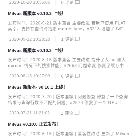
2020-10-20 10:36:06
0
评论
首字母不支持使用英文字母或下划线以外的字符。 2. 服务端
配置文件结构调整 server_config.yaml 更名为 milvus.yaml，
Milvus 新版本 v0.10.3 上线！
配置参数兼容 a.b.c: value 的展平格式。 3. 调整了二值型向
量支持索引名称： IVF_FLAT 变更为 BIN_IVF_FLAT， FLA
发布时间：2020-9-21 版本兼容 主要改进 若用户使用 FLAT
T变更为 BIN_FLAT。 4. 移除原有的 C...
索引，支持在查询时指定 metric_type。#3213 增加了 IVF_P
Q 索引的建索引参数 m 的有效值：能被向量维度 dim 整除的
2020-09-22 10:28:28
1
评论
m 值均为有效值。#3254 将倒排文件（IVF）类索引的查询参
数 nprobe 的有效范围增加至 [1, 16384]。#3606 将查询语句
Milvus 新版本 v0.10.2 上线！
中 top_k 的有效范围增加至 [1, 16384]。#3639 优化了内存
释放策略以避免内存过度使用。#3536 问题修复 修复了在多
发布时间：2020-8-15 版本兼容 主要改进 提升了大 nq 和大
GPU 设备上采用 IVF_SQ8H 索引时若 GPU 缓存设置过小，
nprobe 情况下的搜索性能。#2653 问题修复 修复了缓存中索
Milvus 会崩溃的问题。...
引占用大小计算不准确的问题。#2890 修复了 IVF_PQ 索引
2020-08-18 10:27:09
0
评论
中 IP 距离结果归并不正确的问题。#2952 修复了多 GPU 场
景下，如果 cache.cache_size 设置小于单个索引文件大小，
Milvus 新版本- v0.10.1 上线！
搜索时会造成系统崩溃的问题。#3012 修复了在 Mishards 中
插入数据至多个分区，IP 距离结果归并不正确的问题。#3133
发布时间：2020-7-20 | 版本兼容 | 问题修复 修复了一个查询
详见 CHANGELOG 了解更多已修复问题。
结果与查询行数不匹配的问题。#2578 修复了一个 GPU 上 IV
F_PQ 索引无法支持 IP 的问题。#2585 修复了一些老的 CPU
2020-07-21 11:21:02
1
评论
上运行时出现 illegal instruction 的问题。#2598 调整了 HNS
W 参数范围。#2637 修复了一个构建索引可能会导致 Milvus
Milvus v0.10.0 正式发布！
进程崩溃退出的问题。#2642 修复了一个 ANNOY 索引默认
参数与文档不对应的问题。#2649 修复了一个压力测试下出现
发布时间：2020-6-15 | 版本兼容 | 兼容性改动 更新了 Milvus