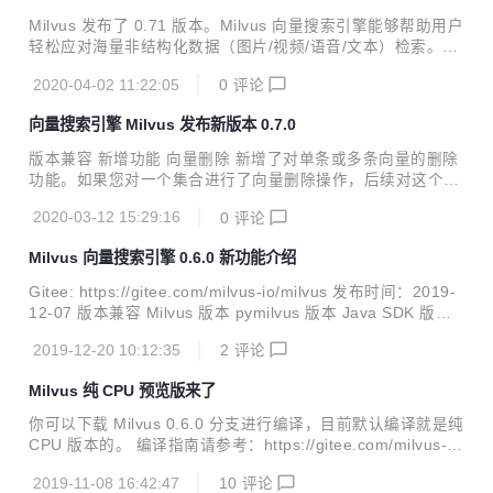
构采用了 Milvus 引擎，它在各个 AI 应用领域都展现了强大的
Milvus 发布了 0.71 版本。Milvus 向量搜索引擎能够帮助用户
能力，包括图像处理、计算机视觉、自然语言处理、语音识
轻松应对海量非结构化数据（图片/视频/语音/文本）检索。单
别、推荐系统、药物开发等领域。Milvus 最初由 Zilliz 开发，
节点 Milvus 可以在秒内完成十亿级的向量搜索，分布式架构
这是...
2020-04-02 11:22:05
0
评论
亦能满足用户的水平扩展需求。 | 版本兼容 | 新增功能 针对 F
LAT 索引类型，新增子结构（substructure）和超结构（supe
向量搜索引擎 Milvus 发布新版本 0.7.0
rstructure）距离计算方式。这两种距离计算方式常用于化学
分子式的子结构和超结构搜索。 https://github.com/milvus-i
版本兼容 新增功能 向量删除 新增了对单条或多条向量的删除
o/milvus/issues/1603 | 主要改进 改善了 Compact 操作的性
功能。如果您对一个集合进行了向量删除操作，后续对这个集
能。issue# 1619 ...
合的搜索操作仅支持一部分索引类型，包括在CPU上运行的 Fl
2020-03-12 15:29:16
0
评论
at、IVFlat、IVFSQ8 等。Milvus 的后续版本将为其他索引类
型提供支持。#86 向量读取 新增了通过向量 ID 读取对应的向
Milvus 向量搜索引擎 0.6.0 新功能介绍
量值的功能。#861 数据落盘与压缩 新增了数据落盘与压缩功
能。您可以设置定时落盘或者手动落盘，从而避免数据丢失。
Gitee: https://gitee.com/milvus-io/milvus 发布时间：2019-
如果一个段中的向量数据被删除，被删除的向量数据占据的空
12-07 版本兼容 Milvus 版本 pymilvus 版本 Java SDK 版本
间并不会自动释放。您可以对集合中的段进行压缩操作以释放
0.6.0 0.2.6 0.4.0 :sparkles: 新增功能 仅需 CPU 的 Milvus
多余空间。#861#1426 运行时更改 Milvus 服务端参数...
2019-12-20 10:12:35
2
评论
在之前的版本，我们只提供了 GPU 版本的 Milvus。为了降低
用户使用门槛，从 v0.6.0 开始，Milvus 提供仅需 CPU 和支
Milvus 纯 CPU 预览版来了
持 GPU 两个版本的 Docker 镜像。CPU 版适合百万级数据的
查询，而 GPU 版在超大数据集搜索情况下性能优势更明显。
你可以下载 Milvus 0.6.0 分支进行编译，目前默认编译就是纯
您也可以源码编译，但考虑到编译环境复...
CPU 版本的。 编译指南请参考：https://gitee.com/milvus-i
o/milvus/blob/master/install.md 对于 Intel CPU，可以在编
2019-11-08 16:42:47
10
评论
译的时候可以加上 -m 选项以启用 Intel MKL 。 目前纯 CPU