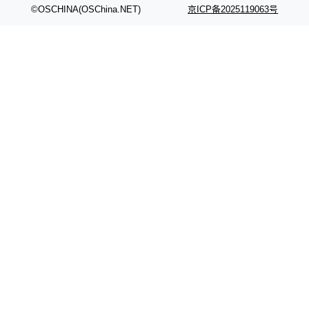
©OSCHINA(OSChina.NET)
京ICP备2025119063号