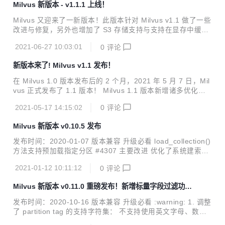
Milvus 新版本 - v1.1.1 上线！
需求的出现，更多问题也逐渐浮现出来。本文旨在总结过去三
年的经验，聊聊 Milvus 2.0 期待解决的问题，以及为什么 Mil
Milvus 又迎来了一新版本！此版本针对 Milvus v1.1 做了一些
vus 2.0 是解决这些问题的良药。 Milvus 1.0 所面临的挑战 1.
改进与修复，另外也增加了 S3 存储支持与支持在显存中缓存
数据孤岛： Milvus 1.0 仅支持处理非...
索引等两项新功能。详情请阅读以下的发版说明。 特别感谢以
2021-06-27 10:03:01
0
评论
下社区贡献者，为此版本添砖加瓦： @shengjun1985 @op-
hunter @cqy123456 @matrixji @yhmo @del-zhenwu @Xu
新版本来了! Milvus v1.1 发布！
anYang-cn 发版说明 新增功能 #1434 支持 S3 存储（由紫光
华智实现）。 #5142 支持在显存中缓存索引。 问题修复 #48
在 Milvus 1.0 版本发布后的 2 个月，2021 年 5 月 7 日，Mil
97 已删除 entity 在后继查询中仍然能被查到。 #5164 在不存
vus 正式发布了 1.1 版本！ Milvus 1.1 版本新增诸多优化改
在的 partition ...
进，修复大量漏洞，进一步丰富和完善了 Milvus 第一个长期
2021-05-17 14:15:02
0
评论
支持（LTS）版本[1]。 以下是 Milvus 1.1 发版说明，想了解
更多详情，请见 Milvus GitHub： https://github.com/milvus-
Milvus 新版本 v0.10.5 发布
io/milvus/releases/tag/v1.1.0 。如需做数据迁移的朋友，可
使用 Milvus 数据迁移工具 -- Milvusdm。 特别感谢以下社区
发布时间：2020-01-07 版本兼容 升级必看 load_collection()
贡献者，为此版本添砖加瓦： @BossZo...
方法支持预加载指定分区 #4307 主要改进 优化了系统建索引
和查询的过程。#4454 问题修复 在多线程中调用 load_collec
2021-01-12 10:11:12
0
评论
tion() 和 search() 方法会造成 Milvus 死机。#4378 Milvus
在搜索参数 partition_tags 包含 _default 字样时仅搜索默认
Milvus 新版本 v0.11.0 重磅发布！新增标量字段过滤功
分区。#4484 详见 CHANGELOG 了解更多已修复问题！ Mil
能，使用更灵活！
vus 向量搜索引擎能够帮助用户轻松应对海量非结构化数据
发布时间：2020-10-16 版本兼容 升级必看 :warning:️ 1. 调整
（图片/视频/语音/文本）检索。单节点 Milvus 可以在秒内完
了 partition tag 的支持字符集： 不支持使用英文字母、数
成十亿...
字、"_"、"$" 以外的字符命名 partition tag。 partition tag 的