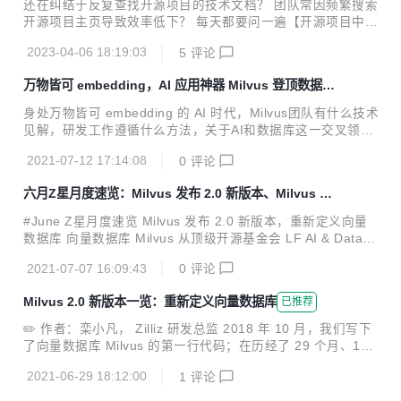
还在纠结于反复查找开源项目的技术文档？ 团队常因频繁搜索
开源项目主页导致效率低下？ 每天都要问一遍【开源项目中那
些“小白问题”究竟有没有更快的解决方法？】 对此，只想对你
2023-04-06 18:19:03
5
评论
说：赶紧试试 OSSChat！赶紧试试 OSSChat！赶紧试试 OS
SChat！ （👉链接在此：https://osschat.io/） OSSChat 究
万物皆可 embedding，AI 应用神器 Milvus 登顶数据库
竟是谁？ 介绍一下，这是我们最近做的一个很有意思的开源工
顶会 SIGMOD
具。它的主要目的是把一个开源社区所有沉淀下来的知识性内
身处万物皆可 embedding 的 AI 时代，Milvus团队有什么技术
容打造成知识库，并通过 ChatGPT 的能力包装成问答机器
见解，研发工作遵循什么方法，关于AI和数据库这一交叉领域
人。后续，我们也打算为各个开源社区提供免费的 embedded
又有怎样的思考？跟着这篇对话，欢迎一探Milvus团队武功究
chatbot 的能力，解决主页内容...
2021-07-12 17:14:08
0
评论
竟。
六月Z星月度速览：Milvus 发布 2.0 新版本、Milvus 从
顶级开源基金会 LF AI & Data 毕业……
#June Z星月度速览 Milvus 发布 2.0 新版本，重新定义向量
数据库 向量数据库 Milvus 从顶级开源基金会 LF AI & Data
毕业 基于 KubeSphere 容器平台，一键可视化部署 Milvus 向
2021-07-07 16:09:43
0
评论
量数据库 丁香园基于 Milvus 的向量召回应用，极大提高开发
部署效率 Milvus 在唯品会搜索推荐的实践，搭建高效电商搜
Milvus 2.0 新版本一览：重新定义向量数据库
已推荐
索推荐系统 Milvus 在 Tokopedia 的应用，让语义搜索更加智
能 Zilliz 创始人星爵出席2021北京智源大会，谈非结构化数据
✏️ 作者：栾小凡， Zilliz 研发总监 2018 年 10 月，我们写下
处理的新CAP理论 Zilliz 数据工程师陈室余参与ECUGx七牛云
了向量数据库 Milvus 的第一行代码；在历经了 29 个月、19
线下活动，分享《音视频的相似性检索...
个版本的迭代与全球 1000 家用户的实践验证后，终于在 202
2021-06-29 18:12:00
1
评论
1 年 3月迎来了 Milvus 1.0 版本。Milvus 解决了对向量数据
进行增删改查（CRUD）操作和数据持久化的问题，但随着新