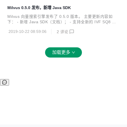
上面 IVF SQ8 索引是稳定性，适用性比较理想的一个索引类
Milvus 0.5.0 发布，新增 Java SDK
型。 SDK： Java SDK：milvus-io/milvus-sdk-java 的maste
r分支 Python SDK：milvus-io/pymilvus 的master分支
Milvus 向量搜索引擎发布了 0.5.0 版本。 主要更新内容如
下： - 新增 Java SDK（文档）； - 支持全新的 IVF SQ8 混
合计算索引； - 系统启动可以设置预加载向量数据，免去首次
2019-10-22 08:59:06
2
评论
查询时的加载时间； - 为开源而进行的大量重构； 更多内容可
以参考项目的更新日志。 https://github.com/milvus-io/milvu
s
加载更多