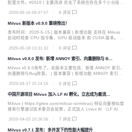
的 Milvus 无响应的问题。#2692 修复了一个 HTTP 接口返回
配置文件。#2510 | 主要改进 优化了系统在存在多个小分段情
向量精度错误的问题。#2752...
况下的索引创建时间。 #2373 将 FAISS 升级至 1.6.3。 #23
2020-06-16 09:47:57
0
评论
81 降低了系统在存在大量分区时删除集合需要的时间。#239
4 在 GPU 版 Milvus 上优化了 k-selection 算法的实现。#246
Milvus 新版本 v0.9.0 重磅推出！
6 | 问题修复 修复了一个搜索性能降低的问题。#2429 详见 C
HANGELOG 了解更多已修复问题。 | 欢迎加入 Milvus 社区
发布时间：2020-5-15 | 版本兼容 | 新增功能 支持在 Milvus
github.com/milvus-io/milvus | 源码 milvus.io ...
启动时检查 CPU 指令集、GPU 驱动版本 和 CUDA 版本。 #
2054 #2111 避免多个 Milvus 实例同时操作同一 Milvus 数
2020-05-18 13:31:32
0
评论
据。 #2059 支持日志文件轮转。 #2206 处理搜索请求时暂停
创建索引。#2283 | 主要改进 重构了日志输出。 #221 升级了
Milvus v0.8.0 发布: 新增 ANNOY 索引、向量删除与 Bu
OpenBLAS 版本以提高 Milvus 性能。 #1796 统一了 FAIS
g 修复
S、NSG、HNSW 和 ANNOY 的向量距离计算方法。#1965
Milvus v0.8.0发布了，此版本主要包括：新增 ANNOY 索引、
支持 SSE4.2 指令集。 #2039 重构了配置文件。 #2149 #21
向量删除与Bug修复。 | 版本兼容 | 新增功能 ANNOY 索引的
6...
支持 增加 ANNOY 索引类型，关于 ANNOY 索引的详细介绍
2020-04-17 15:14:15
0
评论
请参考文档。#261 向量删除 新增下列索引类型支持删除操
作。#1655#1660#1661#1849 包括：Flat/IVFlat/IVFPQ/IVF
中国开源项目 Milvus 加入 LF AI 孵化，立志成为最流行
SQ8/IVFSQ8H/NSG/HNSW/ANNOY | 主要改进 在 http 模块
的 AI 数据平台
支持超集/子集距离。#1784 | Bug 修复 限制 partition 数目上
Milvus ( https://gitee.com/milvus-io/milvus) 特征向量相似度
限为4096。#1276 禁止创建 _default partitio...
搜索引擎通过技术委员会投票，正式加入 Linux AI （LF AI）
基金会成为其最新的孵化项目。 LF AI 基金会的使命是建立和
2020-04-03 10:26:56
7
评论
支持开放的人工智能社区，通过促进协作和创新为社区所有成
员创造新机会，推动人工智能（AI）、机器学习（ML）和深
Milvus v0.7.1 发布：多并发下的性能大幅提升
度学习（DL）领域的开源创新。 全球有超过100家组织和机