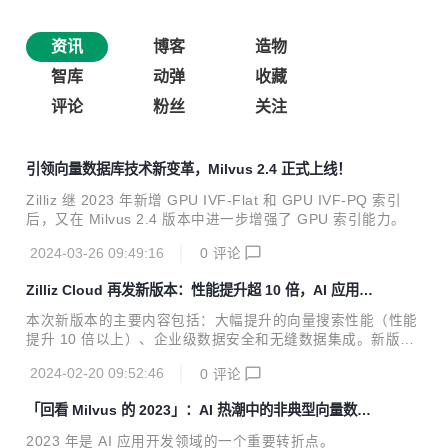
资讯
博客
造物
智库
动弹
收藏
评论
粉丝
关注
引领向量数据库技术新变革，Milvus 2.4 正式上线！
Zilliz 继 2023 年新增 GPU IVF-Flat 和 GPU IVF-PQ 索引
后，又在 Milvus 2.4 版本中进一步增强了 GPU 索引能力。
2024-03-26 09:49:16
0
评论
Zilliz Cloud 再发新版本：性能提升超 10 倍，AI 应用开
发流程再简化！
本次新版本的主要内容包括：大幅提升的向量搜索性能（性能
提升 10 倍以上）、企业级数据安全和无缝数据集成。新版本
发布后，用户无需自定义代码，便可快速顺畅地完成非结构化
2024-02-20 09:52:46
0
评论
数据处理和索引。此外，Zilliz Cloud 将有效帮助用户节省成
本，简化支付和采购流程。
「回看 Milvus 的 2023」：AI 热潮中的非典型向量数据
库
2023 年是 AI 应用开发领域的一个重要转折点。