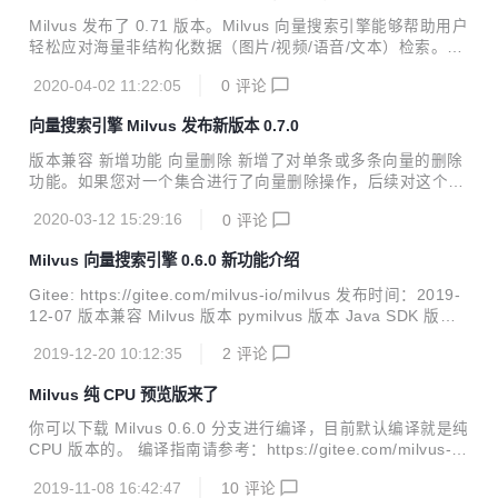
构采用了 Milvus 引擎，它在各个 AI 应用领域都展现了强大的
Milvus 发布了 0.71 版本。Milvus 向量搜索引擎能够帮助用户
能力，包括图像处理、计算机视觉、自然语言处理、语音识
轻松应对海量非结构化数据（图片/视频/语音/文本）检索。单
别、推荐系统、药物开发等领域。Milvus 最初由 Zilliz 开发，
节点 Milvus 可以在秒内完成十亿级的向量搜索，分布式架构
这是...
2020-04-02 11:22:05
0
评论
亦能满足用户的水平扩展需求。 | 版本兼容 | 新增功能 针对 F
LAT 索引类型，新增子结构（substructure）和超结构（supe
向量搜索引擎 Milvus 发布新版本 0.7.0
rstructure）距离计算方式。这两种距离计算方式常用于化学
分子式的子结构和超结构搜索。 https://github.com/milvus-i
版本兼容 新增功能 向量删除 新增了对单条或多条向量的删除
o/milvus/issues/1603 | 主要改进 改善了 Compact 操作的性
功能。如果您对一个集合进行了向量删除操作，后续对这个集
能。issue# 1619 ...
合的搜索操作仅支持一部分索引类型，包括在CPU上运行的 Fl
2020-03-12 15:29:16
0
评论
at、IVFlat、IVFSQ8 等。Milvus 的后续版本将为其他索引类
型提供支持。#86 向量读取 新增了通过向量 ID 读取对应的向
Milvus 向量搜索引擎 0.6.0 新功能介绍
量值的功能。#861 数据落盘与压缩 新增了数据落盘与压缩功
能。您可以设置定时落盘或者手动落盘，从而避免数据丢失。
Gitee: https://gitee.com/milvus-io/milvus 发布时间：2019-
如果一个段中的向量数据被删除，被删除的向量数据占据的空
12-07 版本兼容 Milvus 版本 pymilvus 版本 Java SDK 版本
间并不会自动释放。您可以对集合中的段进行压缩操作以释放
0.6.0 0.2.6 0.4.0 :sparkles: 新增功能 仅需 CPU 的 Milvus
多余空间。#861#1426 运行时更改 Milvus 服务端参数...
2019-12-20 10:12:35
2
评论
在之前的版本，我们只提供了 GPU 版本的 Milvus。为了降低
用户使用门槛，从 v0.6.0 开始，Milvus 提供仅需 CPU 和支
Milvus 纯 CPU 预览版来了
持 GPU 两个版本的 Docker 镜像。CPU 版适合百万级数据的
查询，而 GPU 版在超大数据集搜索情况下性能优势更明显。
你可以下载 Milvus 0.6.0 分支进行编译，目前默认编译就是纯
您也可以源码编译，但考虑到编译环境复...
CPU 版本的。 编译指南请参考：https://gitee.com/milvus-i
o/milvus/blob/master/install.md 对于 Intel CPU，可以在编
2019-11-08 16:42:47
10
评论
译的时候可以加上 -m 选项以启用 Intel MKL 。 目前纯 CPU