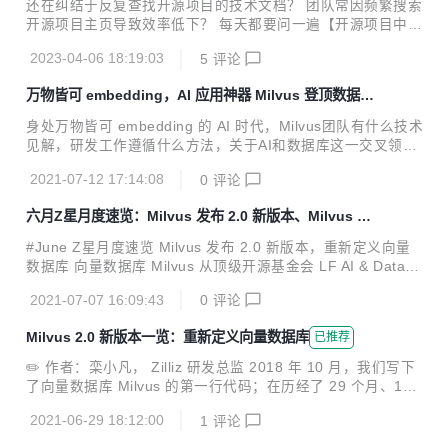
还在纠结于反复查找开源项目的技术文档？ 团队常因频繁搜索
开源项目主页导致效率低下？ 每天都要问一遍【开源项目中那
些“小白问题”究竟有没有更快的解决方法？】 对此，只想对你
2023-04-06 18:19:03
5
评论
说：赶紧试试 OSSChat！赶紧试试 OSSChat！赶紧试试 OS
SChat！ （👉链接在此：https://osschat.io/） OSSChat 究
万物皆可 embedding，AI 应用神器 Milvus 登顶数据库
竟是谁？ 介绍一下，这是我们最近做的一个很有意思的开源工
顶会 SIGMOD
具。它的主要目的是把一个开源社区所有沉淀下来的知识性内
身处万物皆可 embedding 的 AI 时代，Milvus团队有什么技术
容打造成知识库，并通过 ChatGPT 的能力包装成问答机器
见解，研发工作遵循什么方法，关于AI和数据库这一交叉领域
人。后续，我们也打算为各个开源社区提供免费的 embedded
又有怎样的思考？跟着这篇对话，欢迎一探Milvus团队武功究
chatbot 的能力，解决主页内容...
2021-07-12 17:14:08
0
评论
竟。
六月Z星月度速览：Milvus 发布 2.0 新版本、Milvus 从
顶级开源基金会 LF AI & Data 毕业……
#June Z星月度速览 Milvus 发布 2.0 新版本，重新定义向量
数据库 向量数据库 Milvus 从顶级开源基金会 LF AI & Data
毕业 基于 KubeSphere 容器平台，一键可视化部署 Milvus 向
2021-07-07 16:09:43
0
评论
量数据库 丁香园基于 Milvus 的向量召回应用，极大提高开发
部署效率 Milvus 在唯品会搜索推荐的实践，搭建高效电商搜
Milvus 2.0 新版本一览：重新定义向量数据库
已推荐
索推荐系统 Milvus 在 Tokopedia 的应用，让语义搜索更加智
能 Zilliz 创始人星爵出席2021北京智源大会，谈非结构化数据
✏️ 作者：栾小凡， Zilliz 研发总监 2018 年 10 月，我们写下
处理的新CAP理论 Zilliz 数据工程师陈室余参与ECUGx七牛云
了向量数据库 Milvus 的第一行代码；在历经了 29 个月、19
线下活动，分享《音视频的相似性检索...
个版本的迭代与全球 1000 家用户的实践验证后，终于在 202
2021-06-29 18:12:00
1
评论
1 年 3月迎来了 Milvus 1.0 版本。Milvus 解决了对向量数据
进行增删改查（CRUD）操作和数据持久化的问题，但随着新