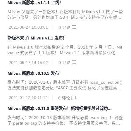
Milvus 新版本 - v1.1.1 上线！
需求的出现，更多问题也逐渐浮现出来。本文旨在总结过去三
年的经验，聊聊 Milvus 2.0 期待解决的问题，以及为什么 Mil
Milvus 又迎来了一新版本！此版本针对 Milvus v1.1 做了一些
vus 2.0 是解决这些问题的良药。 Milvus 1.0 所面临的挑战 1.
改进与修复，另外也增加了 S3 存储支持与支持在显存中缓存
数据孤岛： Milvus 1.0 仅支持处理非...
索引等两项新功能。详情请阅读以下的发版说明。 特别感谢以
2021-06-27 10:03:01
0
评论
下社区贡献者，为此版本添砖加瓦： @shengjun1985 @op-
hunter @cqy123456 @matrixji @yhmo @del-zhenwu @Xu
新版本来了! Milvus v1.1 发布！
anYang-cn 发版说明 新增功能 #1434 支持 S3 存储（由紫光
华智实现）。 #5142 支持在显存中缓存索引。 问题修复 #48
在 Milvus 1.0 版本发布后的 2 个月，2021 年 5 月 7 日，Mil
97 已删除 entity 在后继查询中仍然能被查到。 #5164 在不存
vus 正式发布了 1.1 版本！ Milvus 1.1 版本新增诸多优化改
在的 partition ...
进，修复大量漏洞，进一步丰富和完善了 Milvus 第一个长期
2021-05-17 14:15:02
0
评论
支持（LTS）版本[1]。 以下是 Milvus 1.1 发版说明，想了解
更多详情，请见 Milvus GitHub： https://github.com/milvus-
Milvus 新版本 v0.10.5 发布
io/milvus/releases/tag/v1.1.0 。如需做数据迁移的朋友，可
使用 Milvus 数据迁移工具 -- Milvusdm。 特别感谢以下社区
发布时间：2020-01-07 版本兼容 升级必看 load_collection()
贡献者，为此版本添砖加瓦： @BossZo...
方法支持预加载指定分区 #4307 主要改进 优化了系统建索引
和查询的过程。#4454 问题修复 在多线程中调用 load_collec
2021-01-12 10:11:12
0
评论
tion() 和 search() 方法会造成 Milvus 死机。#4378 Milvus
在搜索参数 partition_tags 包含 _default 字样时仅搜索默认
Milvus 新版本 v0.11.0 重磅发布！新增标量字段过滤功
分区。#4484 详见 CHANGELOG 了解更多已修复问题！ Mil
能，使用更灵活！
vus 向量搜索引擎能够帮助用户轻松应对海量非结构化数据
发布时间：2020-10-16 版本兼容 升级必看 :warning:️ 1. 调整
（图片/视频/语音/文本）检索。单节点 Milvus 可以在秒内完
了 partition tag 的支持字符集： 不支持使用英文字母、数
成十亿...
字、"_"、"$" 以外的字符命名 partition tag。 partition tag 的