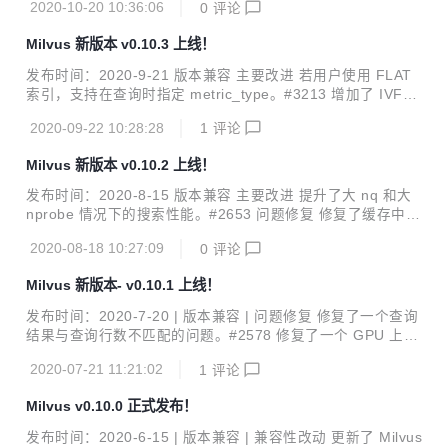
2020-10-20 10:36:06
0
评论
首字母不支持使用英文字母或下划线以外的字符。 2. 服务端
配置文件结构调整 server_config.yaml 更名为 milvus.yaml，
Milvus 新版本 v0.10.3 上线！
配置参数兼容 a.b.c: value 的展平格式。 3. 调整了二值型向
量支持索引名称： IVF_FLAT 变更为 BIN_IVF_FLAT， FLA
发布时间：2020-9-21 版本兼容 主要改进 若用户使用 FLAT
T变更为 BIN_FLAT。 4. 移除原有的 C...
索引，支持在查询时指定 metric_type。#3213 增加了 IVF_P
Q 索引的建索引参数 m 的有效值：能被向量维度 dim 整除的
2020-09-22 10:28:28
1
评论
m 值均为有效值。#3254 将倒排文件（IVF）类索引的查询参
数 nprobe 的有效范围增加至 [1, 16384]。#3606 将查询语句
Milvus 新版本 v0.10.2 上线！
中 top_k 的有效范围增加至 [1, 16384]。#3639 优化了内存
释放策略以避免内存过度使用。#3536 问题修复 修复了在多
发布时间：2020-8-15 版本兼容 主要改进 提升了大 nq 和大
GPU 设备上采用 IVF_SQ8H 索引时若 GPU 缓存设置过小，
nprobe 情况下的搜索性能。#2653 问题修复 修复了缓存中索
Milvus 会崩溃的问题。...
引占用大小计算不准确的问题。#2890 修复了 IVF_PQ 索引
2020-08-18 10:27:09
0
评论
中 IP 距离结果归并不正确的问题。#2952 修复了多 GPU 场
景下，如果 cache.cache_size 设置小于单个索引文件大小，
Milvus 新版本- v0.10.1 上线！
搜索时会造成系统崩溃的问题。#3012 修复了在 Mishards 中
插入数据至多个分区，IP 距离结果归并不正确的问题。#3133
发布时间：2020-7-20 | 版本兼容 | 问题修复 修复了一个查询
详见 CHANGELOG 了解更多已修复问题。
结果与查询行数不匹配的问题。#2578 修复了一个 GPU 上 IV
F_PQ 索引无法支持 IP 的问题。#2585 修复了一些老的 CPU
2020-07-21 11:21:02
1
评论
上运行时出现 illegal instruction 的问题。#2598 调整了 HNS
W 参数范围。#2637 修复了一个构建索引可能会导致 Milvus
Milvus v0.10.0 正式发布！
进程崩溃退出的问题。#2642 修复了一个 ANNOY 索引默认
参数与文档不对应的问题。#2649 修复了一个压力测试下出现
发布时间：2020-6-15 | 版本兼容 | 兼容性改动 更新了 Milvus