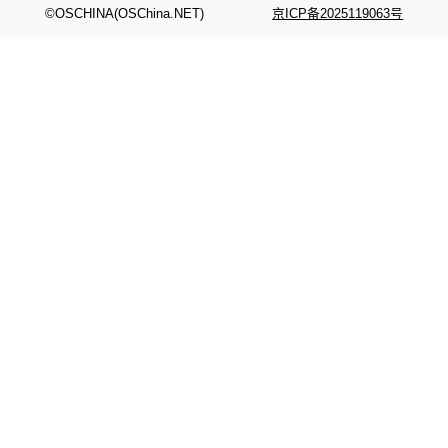
©OSCHINA(OSChina.NET)
京ICP备2025119063号