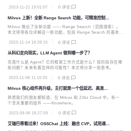
P）的应用可谓复杂多样。向量数据库的加入，则为 NLP 注入
2023-11-21 19:01:07
0
评论
了更多的可能性。
Milvus 上新！全新 Range Search 功能，可精准控制搜
索结果
Milvus 推出了全新功能 —— Range Search（范围搜索）。
本文将带各位详解这一新功能，包括 Range Search 的基本介
绍、使用场景及其背后的技术细节。
2023-11-14 18:28:15
0
评论
从科幻走向现实，LLM Agent 做到哪一步了？
究竟什么是 Agent？它的框架工作方式是什么？现阶段存在哪
些问题？未来有着怎样的可能性？本文将分享一些思考。
2023-11-06 11:15:03
0
评论
Milvus 核心组件再升级，主打就是一个低延迟、高准确
度
熟悉我们的朋友都知道，在 Milvus 和 Zilliz Cloud 中，有一
个至关重要的组件 ——Knowhere。
2023-09-06 18:27:59
0
评论
艾瑞巴蒂看过来！OSSChat 上线：融合 CVP，试用通道
已开放