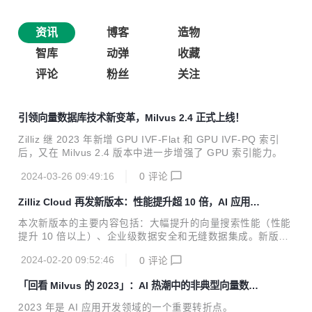
资讯
博客
造物
智库
动弹
收藏
评论
粉丝
关注
引领向量数据库技术新变革，Milvus 2.4 正式上线！
Zilliz 继 2023 年新增 GPU IVF-Flat 和 GPU IVF-PQ 索引
后，又在 Milvus 2.4 版本中进一步增强了 GPU 索引能力。
2024-03-26 09:49:16
0
评论
Zilliz Cloud 再发新版本：性能提升超 10 倍，AI 应用开
发流程再简化！
本次新版本的主要内容包括：大幅提升的向量搜索性能（性能
提升 10 倍以上）、企业级数据安全和无缝数据集成。新版本
发布后，用户无需自定义代码，便可快速顺畅地完成非结构化
2024-02-20 09:52:46
0
评论
数据处理和索引。此外，Zilliz Cloud 将有效帮助用户节省成
本，简化支付和采购流程。
「回看 Milvus 的 2023」：AI 热潮中的非典型向量数据
库
2023 年是 AI 应用开发领域的一个重要转折点。