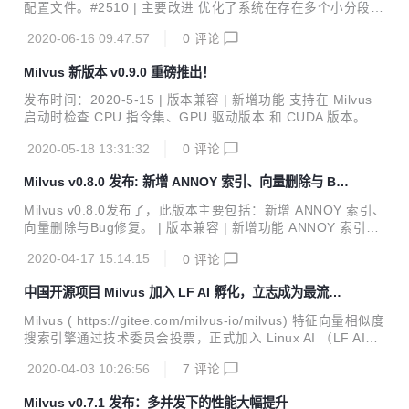
的 Milvus 无响应的问题。#2692 修复了一个 HTTP 接口返回
配置文件。#2510 | 主要改进 优化了系统在存在多个小分段情
向量精度错误的问题。#2752...
况下的索引创建时间。 #2373 将 FAISS 升级至 1.6.3。 #23
2020-06-16 09:47:57
0
评论
81 降低了系统在存在大量分区时删除集合需要的时间。#239
4 在 GPU 版 Milvus 上优化了 k-selection 算法的实现。#246
Milvus 新版本 v0.9.0 重磅推出！
6 | 问题修复 修复了一个搜索性能降低的问题。#2429 详见 C
HANGELOG 了解更多已修复问题。 | 欢迎加入 Milvus 社区
发布时间：2020-5-15 | 版本兼容 | 新增功能 支持在 Milvus
github.com/milvus-io/milvus | 源码 milvus.io ...
启动时检查 CPU 指令集、GPU 驱动版本 和 CUDA 版本。 #
2054 #2111 避免多个 Milvus 实例同时操作同一 Milvus 数
2020-05-18 13:31:32
0
评论
据。 #2059 支持日志文件轮转。 #2206 处理搜索请求时暂停
创建索引。#2283 | 主要改进 重构了日志输出。 #221 升级了
Milvus v0.8.0 发布: 新增 ANNOY 索引、向量删除与 Bu
OpenBLAS 版本以提高 Milvus 性能。 #1796 统一了 FAIS
g 修复
S、NSG、HNSW 和 ANNOY 的向量距离计算方法。#1965
Milvus v0.8.0发布了，此版本主要包括：新增 ANNOY 索引、
支持 SSE4.2 指令集。 #2039 重构了配置文件。 #2149 #21
向量删除与Bug修复。 | 版本兼容 | 新增功能 ANNOY 索引的
6...
支持 增加 ANNOY 索引类型，关于 ANNOY 索引的详细介绍
2020-04-17 15:14:15
0
评论
请参考文档。#261 向量删除 新增下列索引类型支持删除操
作。#1655#1660#1661#1849 包括：Flat/IVFlat/IVFPQ/IVF
中国开源项目 Milvus 加入 LF AI 孵化，立志成为最流行
SQ8/IVFSQ8H/NSG/HNSW/ANNOY | 主要改进 在 http 模块
的 AI 数据平台
支持超集/子集距离。#1784 | Bug 修复 限制 partition 数目上
Milvus ( https://gitee.com/milvus-io/milvus) 特征向量相似度
限为4096。#1276 禁止创建 _default partitio...
搜索引擎通过技术委员会投票，正式加入 Linux AI （LF AI）
基金会成为其最新的孵化项目。 LF AI 基金会的使命是建立和
2020-04-03 10:26:56
7
评论
支持开放的人工智能社区，通过促进协作和创新为社区所有成
员创造新机会，推动人工智能（AI）、机器学习（ML）和深
Milvus v0.7.1 发布：多并发下的性能大幅提升
度学习（DL）领域的开源创新。 全球有超过100家组织和机