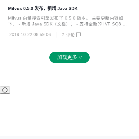
上面 IVF SQ8 索引是稳定性，适用性比较理想的一个索引类
Milvus 0.5.0 发布，新增 Java SDK
型。 SDK： Java SDK：milvus-io/milvus-sdk-java 的maste
r分支 Python SDK：milvus-io/pymilvus 的master分支
Milvus 向量搜索引擎发布了 0.5.0 版本。 主要更新内容如
下： - 新增 Java SDK（文档）； - 支持全新的 IVF SQ8 混
合计算索引； - 系统启动可以设置预加载向量数据，免去首次
2019-10-22 08:59:06
2
评论
查询时的加载时间； - 为开源而进行的大量重构； 更多内容可
以参考项目的更新日志。 https://github.com/milvus-io/milvu
s
加载更多