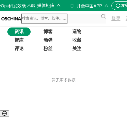
媒体矩阵
vOps研发效能
开源中国APP
切
登录
资讯
博客
造物
智库
动弹
收藏
评论
粉丝
关注
暂无更多数据