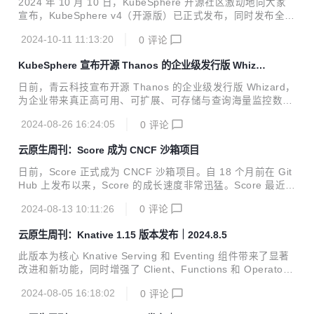
2024 年 10 月 10 日，KubeSphere 开源社区激动地向大家
宣布，KubeSphere v4（开源版）已正式发布，同时发布全新
可插拔架构 KubeSphere LuBan。
2024-10-11 11:13:20
0
评论
KubeSphere 宣布开源 Thanos 的企业级发行版 Whizar
d
日前，青云科技宣布开源 Thanos 的企业级发行版 Whizard，
为企业带来真正高可用、可扩展、可存储与查询海量监控数
据、易运维、安全的 Prometheus 长期存储方案。 Promethe
2024-08-26 16:24:05
0
评论
us 已经成为云原生监控领域事实上的标准，但 Prometheus
并没有解决企业用户对高可用、可扩展、可存储与查询海量监
云原生周刊：Score 成为 CNCF 沙箱项目
控数据、易运维等方面的需求。Thanos 作为云原生社区主流
的 Prometheus 长期存储项目，提供了 Prometheus 高可
日前，Score 正式成为 CNCF 沙箱项目。自 18 个月前在 Git
用、可存储与查询海量监控数据等能力，但也存在组件及参数
Hub 上发布以来，Score 的成长速度非常迅猛。Score 最近推
众多，上手门槛较高；运维及水平扩展均需手动配置，比较繁
出了两个新的参考实现，分别用于 Docker Compose 和 Kub
琐且易出错；某些组件无水平扩展能力；各组...
2024-08-13 10:11:26
0
评论
ernetes，提供了用户友好且可扩展的解决方案，帮助用户快
速上手 Score。这一势头为 Score 与 CNCF 的互动奠定了良
云原生周刊：Knative 1.15 版本发布｜2024.8.5
好的基础，并进一步推动了 Score 的发展和应用。
此版本为核心 Knative Serving 和 Eventing 组件带来了显著
改进和新功能，同时增强了 Client、Functions 和 Operator
组件。
2024-08-05 16:18:02
0
评论