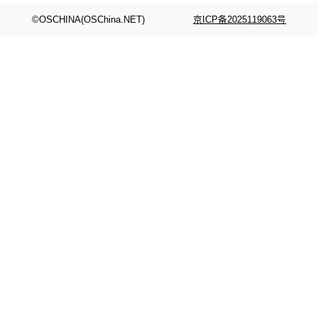
©OSCHINA(OSChina.NET)
京ICP备2025119063号