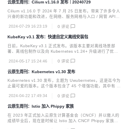
云原生周刊：Cilium v1.16.0 发布｜20240729
Cilium v1.16.0 于 2024 年 7 月 25 日发布，带来了许多令人
兴奋的新功能和改进，在网络、服务网格与入口 / 网管 API、
安全、Day 2 操作与规模、Hubble 与可观测性等方面均有变
2024-07-29 16:23:19
0
评论
化。
KubeKey v3.1 发布：快速自定义离线安装包
日前，KubeKey v3.1 正式发布。该版本主要对离线场景部
署、离线包制作以及向 Kubernetes v1.24+ 升级进行了优
化。
2024-05-17 15:24:46
0
评论
云原生周刊：Kubernetes v1.30 发布
Kubernetes v1.30 发布，主题为 Uwubernetes，这是迄今为
止最可爱的版本。这个版本包含了 45 个增强功能，其中有 17
个已升级为稳定版，18 个进入了测试版，还有 10 个被提升至
2024-04-22 17:49:34
0
评论
预览版。
云原生周刊：Istio 加入 Phippy 家族
在 2023 年正式加入云原生计算基金会（CNCF）并以傲人的
成绩毕业后，现在是时候让 Istio 加入 CNCF Phippy 家族的
使命，解密和简化云原生计算了。