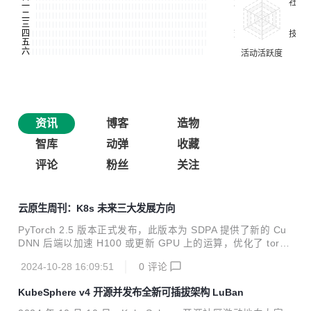
资讯
博客
造物
智库
动弹
收藏
评论
粉丝
关注
云原生周刊：K8s 未来三大发展方向
PyTorch 2.5 版本正式发布，此版本为 SDPA 提供了新的 Cu
DNN 后端以加速 H100 或更新 GPU 上的运算，优化了 torc
h.compile 的区域编译功能以减少冷启动时间，并引入了性能
2024-10-28 16:09:51
0
评论
强大的 TorchInductor CPP 后端，支持 FP16、CPP 包装器
等多种增强功能。此版本包含 504 位贡献者的 4095 次提
KubeSphere v4 开源并发布全新可插拔架构 LuBan
交，我们诚挚感谢社区的贡献，并鼓励用户试用新功能并反馈
问题以助力 2.5 版本的完善。