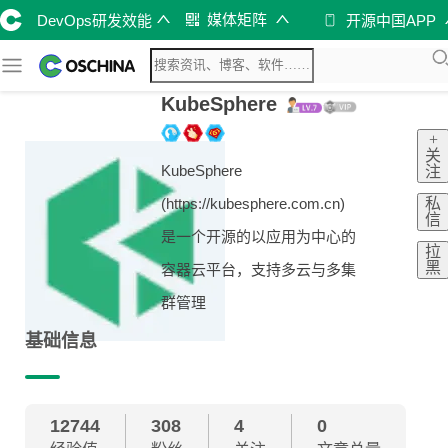
媒体矩阵
DevOps研发效能
开源中国APP
KubeSphere
+
关
KubeSphere
注
私
(https://kubesphere.com.cn)
信
是一个开源的以应用为中心的
拉
黑
容器云平台，支持多云与多集
群管理
基础信息
12744
308
4
0