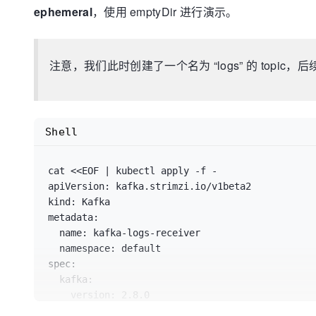
ephemeral
，使用 emptyDir 进行演示。
注意，我们此时创建了一个名为 “logs” 的 topic，
Shell
cat <<EOF | kubectl apply -f -

apiVersion: kafka.strimzi.io/v1beta2

kind: Kafka

metadata:

  name: kafka-logs-receiver

  namespace: default

spec:

  kafka:

    version: 2.8.0

    replicas: 1
