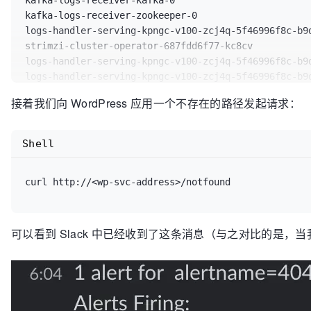
kafka-logs-receiver-kafka-0                         
panic
(err)

-
name:
kafka-receiver
kafka-logs-receiver-zookeeper-0                     
		}

type:
bindings
logs-handler-serving-kpngc-v100-zcj4q-5f46996f8c-b9d
		log.Printf(
"Send log to notificatio
outputs:
strimzi-cluster-operator-687fdd6f77-kc8cv           
	}

-
name:
notification-manager
logs-handler-serving-kpngc-v100-zcj4q-5f46996f8c-b9d
return
200
type:
bindings
logs-handler-serving-kpngc-v100-zcj4q-5f46996f8c-b9d
}

params:
logs-handler-serving-kpngc-v100-zcj4q-5f46996f8c-b9d
operation:
"post"
接着我们向 WordPress 应用一个不存在的路径发起请求：
logs-handler-serving-kpngc-v100-zcj4q-5f46996f8c-b9d
type:
"bindings"
logs-handler-serving-kpngc-v100-zcj4q-5f46996f8c-9kj
annotations:
logs-handler-serving-kpngc-v100-zcj4q-5f46996f8c-9kj
Shell
dapr.io/log-level:
"debug"
logs-handler-serving-kpngc-v100-zcj4q-5f46996f8c-9kj
# 这里完成了上述输入端和输出端的具体定义（即 Dapr C
logs-handler-serving-kpngc-v100-zcj4q-5f46996f8c-9kj
components:
logs-handler-serving-kpngc-v100-zcj4q-5f46996f8c-9kj
-
name:
kafka-receiver
type:
bindings.kafka
version:
v1
可以看到 Slack 中已经收到了这条消息（与之对比的是，当我们
metadata:
-
name:
brokers
value:
"kafka-logs-receiver-kafka-b
-
name:
authRequired
value:
"false"