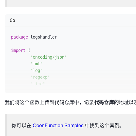
Go
package
 logshandler

import
 (

"encoding/json"
"fmt"
"log"
"regexp"
"time"
	ofctx 
"github.com/OpenFunction/functions-fr
我们将这个函数上传到代码仓库中，记录
代码仓库的地址
以
	alert 
"github.com/prometheus/alertmanager/t
)

const
 (

你可以在
OpenFunction Samples
中找到这个案例。
	HTTPCodeNotFound = 
"404"