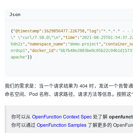
Json
{
"@timestamp"
:
1629856477.226758
,
"log"
:
"*.*.*.* - - 
\" \"curl/7.58.0\"\n"
,
"time"
:
"2021-08-25T01:54:37.2
hdn2z"
,
"namespace_name"
:
"demo-project"
,
"container_n
nrdsp1"
,
"docker_id"
:
"bb7b48e2883be0c05b22c04b1d1573
apache"
}
}
我们的需求是：当一个请求结果为 404 时，发送一个告警
命名空间、Pod 名称、请求路径、请求方法等信息。按照
你可以从
OpenFunction Context Spec
处了解
openfunct
你可以通过
OpenFunction Samples
了解更多的 OpenFun