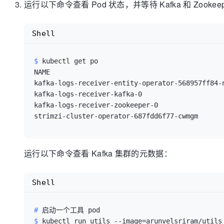
运行以下命令查看 Pod 状态，并等待 Kafka 和 Zooke
    listeners:

      - name: plain

        port: 9092

Shell
        type: internal

        tls: false

$ 
kubectl get po
      - name: tls

NAME                                            
        port: 9093

kafka-logs-receiver-entity-operator-568957ff84-n
        type: internal

kafka-logs-receiver-kafka-0                     
        tls: true

kafka-logs-receiver-zookeeper-0                 
    config:

      offsets.topic.replication.factor: 1

      transaction.state.log.replication.factor: 1

      transaction.state.log.min.isr: 1

      log.message.format.version: '2.8'

运行以下命令查看 Kafka 集群的元数据：
      inter.broker.protocol.version: "2.8"

    storage:

Shell
      type: ephemeral

  zookeeper:

    replicas: 1

# 
启动一个工具 pod
    storage:

$ 
kubectl run utils --image=arunvelsriram/utils