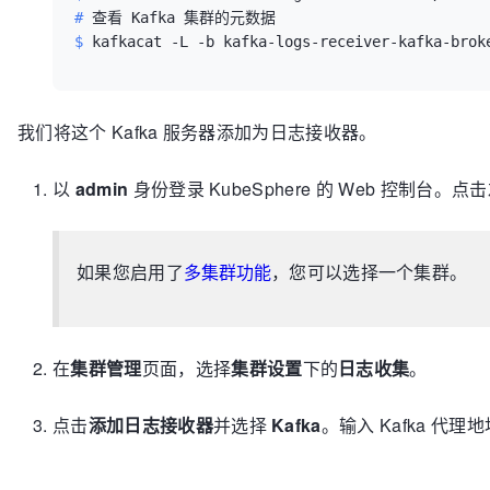
      type: ephemeral

# 
查看 Kafka 集群的元数据
  entityOperator:

$ 
kafkacat -L -b kafka-logs-receiver-kafka-brok
    topicOperator: {}

    userOperator: {}

---

apiVersion: kafka.strimzi.io/v1beta1

我们将这个 Kafka 服务器添加为日志接收器。
kind: KafkaTopic

metadata:

以
admin
身份登录 KubeSphere 的 Web 控制台。
  name: logs

  namespace: default

  labels:

如果您启用了
多集群功能
，您可以选择一个集群。
    strimzi.io/cluster: kafka-logs-receiver

spec:

  partitions: 10

  replicas: 3

在
集群管理
页面，选择
集群设置
下的
日志收集
。
  config:

    retention.ms: 7200000

    segment.bytes: 1073741824

点击
添加日志接收器
并选择
Kafka
。输入 Kafka 代