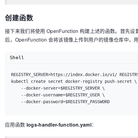
	Namespace        = 
"demo-project"
	PodName          = 
"wordpress-v1-[A-Za-z0-9
	AlertName        = 
"404 Request"
创建函数
	Severity         = 
"warning"
)

接下来我们将使用 OpenFunction 构建上述的函数。
后，OpenFunction 会将该镜像上传到用户的镜像仓库中
// LogsHandler ctx 参数提供了用户函数在集群语境中的上
// LogsHandler in 参数用于将输入源中的数据（如有）以 b
func
LogsHandler
(ctx *ofctx.OpenFunctionContext, in
Shell
	content := 
string
(in)

// 这里我们设置了三个正则表达式，分别用于匹配 HTT
REGISTRY_SERVER=https://index.docker.io/v1/ REGISTR
	matchHTTPCode, _ := regexp.MatchString(fmt.
kubectl create secret docker-registry push-secret \

	matchNamespace, _ := regexp.MatchString(fmt
    --docker-server=$REGISTRY_SERVER \

	matchPodName := regexp.MustCompile(fmt.Spri
    --docker-username=$REGISTRY_USER \

if
 matchHTTPCode && matchNamespace && match
		log.Printf(
"Match log - Content: %s
// 如果上述三个正则表达式同时命中，那
应用函数
logs-handler-function.yaml
：
// 这些信息为：404 请求的请求方式（HTTP 
		match := regexp.MustCompile(
`([A-Z]