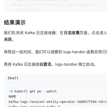
			Labels: alert.KV{

image:
openfunctiondev/logs-async-handler:v1
"alertname"
: AlertNa
imageCredentials:
"namespace"
: Namespa
name:
push-secret
"severity"
:  Severit
结果演示
build:
"pod"
:       podName
builder:
openfunctiondev/go115-builder:v0.2.0
"path"
:      path,

env:
我们先关闭 Kafka 日志接收器：在
日志收集
页面，点击进入 
"method"
:    method,
FUNC_NAME:
"LogsHandler"
关闭
。
			},

# 这里定义了源代码的路径
			Annotations:  alert.KV{},

# url 为上面提到的代码仓库地址
			StartsAt:     time.Now(),

停用后一段时间，我们可以观察到 logs-handler 函数实例已
# sourceSubPath 为代码在仓库中的目录路径
			EndsAt:       time.Time{},

srcRepo:
			GeneratorURL: 
""
,

url:
"https://github.com/OpenFunction/samples
再将 Kafka 日志接收器
激活
，logs-handler 随之启动。
			Fingerprint:  
""
,

sourceSubPath:
"functions/OpenFuncAsync/logs-
		}

serving:
		notify.Alerts = 
append
(notify.Alerts
Shell
# OpenFuncAsync 是 OpenFunction 通过 KED
		notifyBytes, _ := json.Marshal(notify)

runtime:
"OpenFuncAsync"
openFuncAsync:
~# 
kubectl get po --watch
// 使用 ctx.SendTo 将内容发送给名为 "n
# 此处定义了函数的输入（kafka-receiver）和输出（not
NAME                                                
function.yaml 中找到它的定义）
dapr:
kafka-logs-receiver-entity-operator-568957ff84-tdrrx
if
 err := ctx.SendTo(notifyBytes, 
"
inputs: