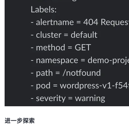
-
name:
publishTopic
value:
"logs"
-
name:
topics
value:
"logs"
-
name:
consumerGroup
value:
"logs-handler"
# 此处为 KubeSphere 的 notification-manag
-
name:
notification-manager
type:
bindings.http
version:
v1
metadata:
-
name:
url
value:
http://notification-manager-
system.svc.cluster.local:19093/api/v2/alerts
keda:
scaledObject:
pollingInterval:
15
minReplicaCount:
0
maxReplicaCount:
10
进一步探索
cooldownPeriod:
30
# 这里定义了函数的触发器，即 Kafka 服务器的 “log