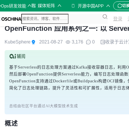
媒体矩阵
vOps研发效能
开源中国APP
切
登录
OpenFunction 应用系列之一: 以 Serv
KubeSphere
2021-08-27
3,176
0
收录于
云计
基于Serverless的日志处理方案通过Kafka接收容器日志，利
然后部署OpenFunction提供Serverless能力，编写日志处理函
OpenFunction支持通过Dockerfile或Buildpacks构建OCI
简化了日志处理链路，提升了灵活性和可扩展性，适用于日志
总结由社区平台通过AI大模型技术生成
概述