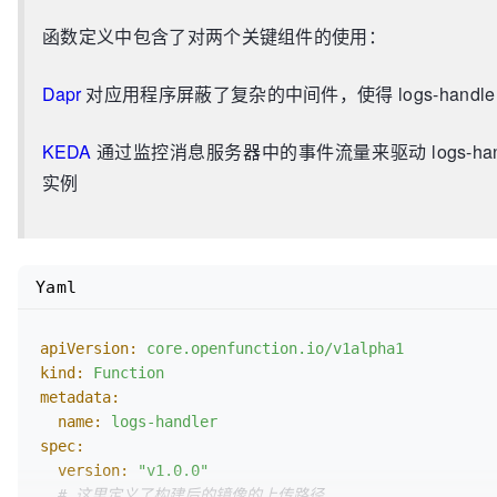
if
 match == 
nil
 {

函数定义中包含了对两个关键组件的使用：
return
500
		}

Dapr
对应用程序屏蔽了复杂的中间件，使得 logs-handle
		path := match[
len
(match)
-1
]

		method := match[
len
(match)
-2
]

		podName := matchPodName[
len
(matchPo
KEDA
通过监控消息服务器中的事件流量来驱动 logs-handl
实例
// 收集到关键信息后，我们使用 alterman
		notify := &alert.Data{

			Receiver:          
"notific
			Status:            
"firing"
,
Yaml
			Alerts:            alert.Alerts{},

			GroupLabels:       alert.KV
			CommonLabels:      alert.KV
apiVersion:
core.openfunction.io/v1alpha1
Severity},

kind:
Function
			CommonAnnotations: alert.KV{},

metadata:
			ExternalURL:       
""
,

name:
logs-handler
		}

spec:
		alt := alert.Alert{

version:
"v1.0.0"
			Status: 
"firing"
,

# 这里定义了构建后的镜像的上传路径