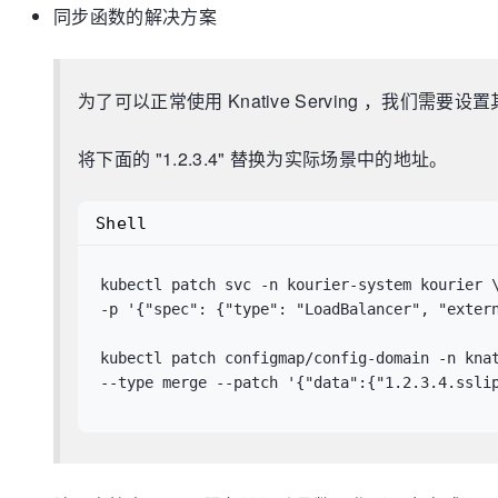
同步函数的解决方案
# 同时定义了消息堆积阈值（此处为 10），即当消息堆积
triggers:
-
type:
kafka
metadata:
为了可以正常使用 Knative Serving ，我们需
topic:
logs
bootstrapServers:
kafka-logs-receiv
将下面的 "1.2.3.4" 替换为实际场景中的地址。
consumerGroup:
logs-handler
lagThreshold:
"10"
Shell
kubectl patch svc -n kourier-system kourier \
-p '{"spec": {"type": "LoadBalancer", "extern
kubectl patch configmap/config-domain -n knat