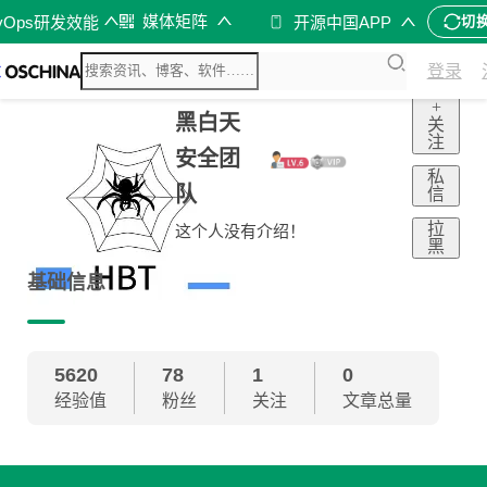
媒体矩阵
vOps研发效能
开源中国APP
切
登录
+
黑白天
关
注
安全团
私
队
信
拉
这个人没有介绍！
黑
基础信息
5620
78
1
0
经验值
粉丝
关注
文章总量