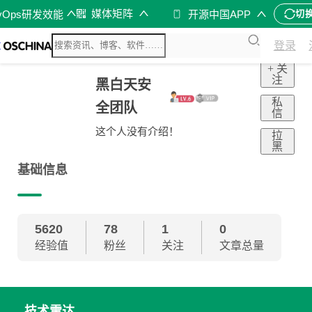
媒体矩阵
vOps研发效能
开源中国APP
切
登录
+ 关
注
黑白天安
私
全团队
信
这个人没有介绍！
拉
黑
基础信息
5620
78
1
0
经验值
粉丝
关注
文章总量
技术雷达