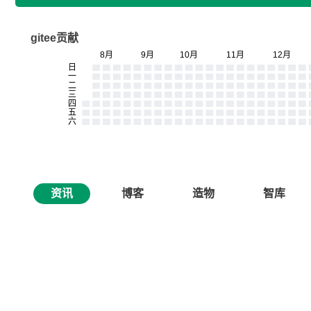
gitee贡献
资讯
博客
造物
智库