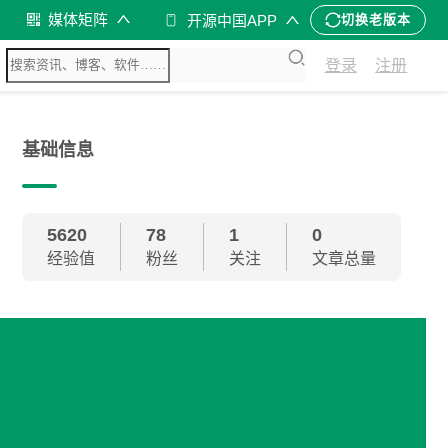
媒体矩阵
开源中国APP
切换老版本
登录
注册
基础信息
5620
78
1
0
经验值
粉丝
关注
文章总量