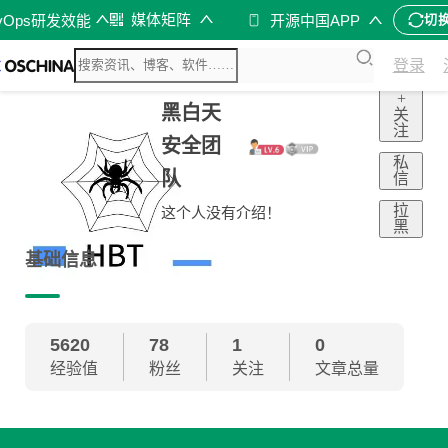
媒体矩阵
vOps研发效能
开源中国APP
切
登录
+
黑白天
关
注
安全团
私
队
信
拉
这个人没有介绍！
黑
基础信息
5620
78
1
0
经验值
粉丝
关注
文章总量