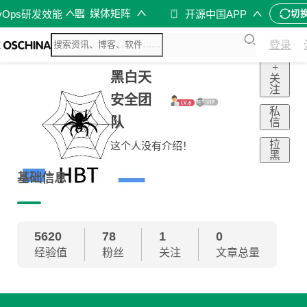
媒体矩阵
vOps研发效能
开源中国APP
切
登录
+
黑白天
关
注
安全团
私
队
信
拉
这个人没有介绍！
黑
基础信息
5620
78
1
0
经验值
粉丝
关注
文章总量