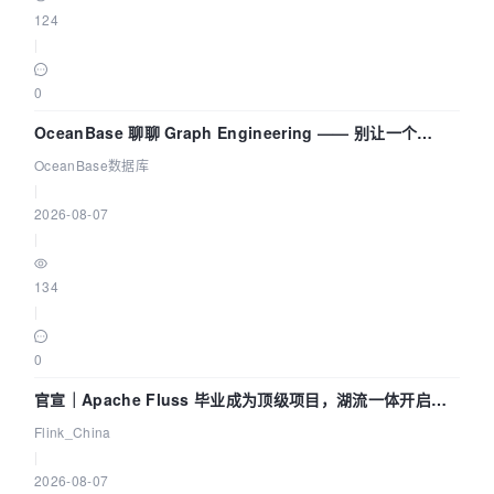
124
|
0
OceanBase 聊聊 Graph Engineering —— 别让一个
Agent 既当运动员又
OceanBase数据库
|
2026-08-07
|
134
|
0
官宣｜Apache Fluss 毕业成为顶级项目，湖流一体开启
Agentic Lake 全面实时化时代
Flink_China
|
2026-08-07