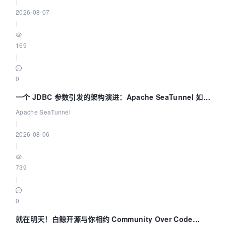
|
2026-08-07
|
169
|
0
一个 JDBC 参数引发的架构演进：Apache SeaTunnel 如何
解决数据同步中的“定时 Flush”难题
Apache SeaTunnel
|
2026-08-06
|
739
|
0
就在明天！白鲸开源与你相约 Community Over Code