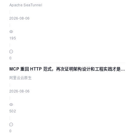
Asia 2026 主题演讲！
Apache SeaTunnel
|
2026-08-06
|
195
|
0
MCP 重回 HTTP 范式，再次证明架构设计和工程实践才是稀
缺资源
阿里云云原生
|
2026-08-06
|
502
|
0