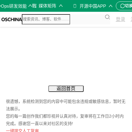
媒体矩阵
vOps研发效能
开源中国APP
切
登录
返回首页
很遗憾，系统检测到您的内容中可能包含违规或敏感信息，暂时无
法展示。
您的每一篇创作我们都珍视并认真对待，复审将在工作日2小时内
完成。感谢您一直以来对社区的支持!
一键提交人工复审