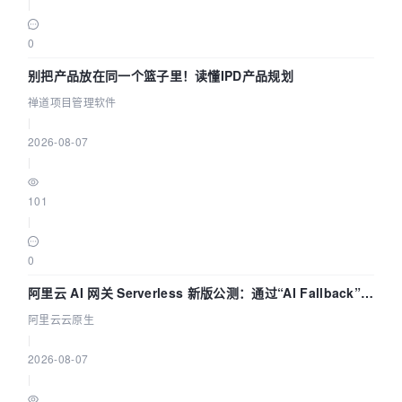
|
0
别把产品放在同一个篮子里！读懂IPD产品规划
禅道项目管理软件
|
2026-08-07
|
101
|
0
阿里云 AI 网关 Serverless 新版公测：通过“AI Fallback”与
拓扑可视化构建 AI 流量治理底座
阿里云云原生
|
2026-08-07
|