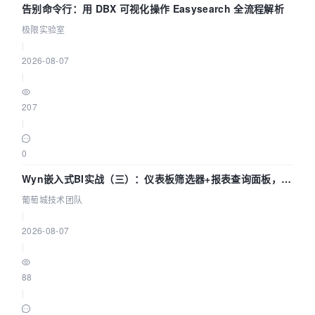
告别命令行：用 DBX 可视化操作 Easysearch 全流程解析
极限实验室
|
2026-08-07
|
207
|
0
Wyn嵌入式BI实战（三）：仪表板筛选器+报表查询面板，参
数联动全闭环
葡萄城技术团队
|
2026-08-07
|
88
|