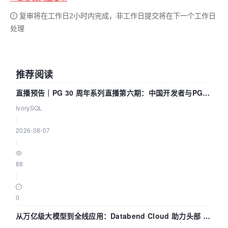
复审将在工作日2小时内完成，非工作日提交将在下一个工作日
处理
推荐阅读
直播预告｜PG 30 周年系列直播第六期：中国开发者与PG内
核——我们改得动吗？我们贡献了什么？
IvorySQL
|
2026-08-07
|
88
|
0
从万亿级大模型到全线应用：Databend Cloud 助力头部 AI