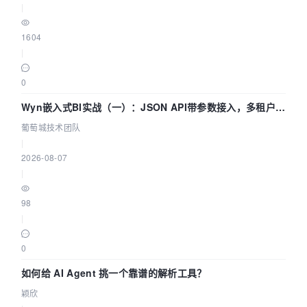
|
1604
|
0
Wyn嵌入式BI实战（一）：JSON API带参数接入，多租户数
据源配置指南 | 葡萄城技术团队
葡萄城技术团队
|
2026-08-07
|
98
|
0
如何给 AI Agent 挑一个靠谱的解析工具？
颖欣