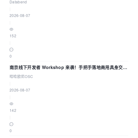
企业构建全链路 Trace 数据管道
Databend
|
2026-08-07
|
152
|
0
南京线下开发者 Workshop 来袭！手把手落地商用具身交互
智能 Agent 应用
哈哈欧尼OSC
|
2026-08-07
|
142
|
0