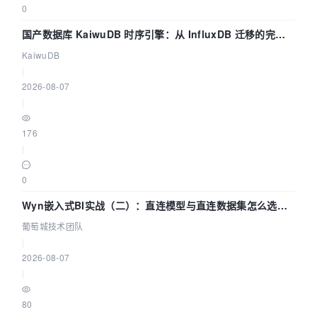
0
国产数据库 KaiwuDB 时序引擎：从 InfluxDB 迁移的完整
技术路径
KaiwuDB
|
2026-08-07
|
176
|
0
Wyn嵌入式BI实战（二）：直连模型与直连数据集怎么选，
参数为什么不生效？| 葡萄城技术团队
葡萄城技术团队
|
2026-08-07
|
80