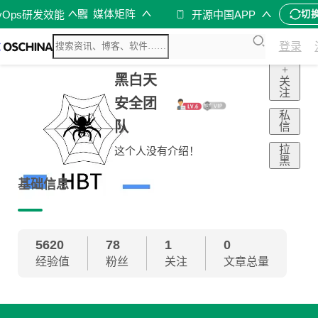
媒体矩阵
vOps研发效能
开源中国APP
切
登录
+
黑白天
关
注
安全团
私
队
信
拉
这个人没有介绍！
黑
基础信息
5620
78
1
0
经验值
粉丝
关注
文章总量