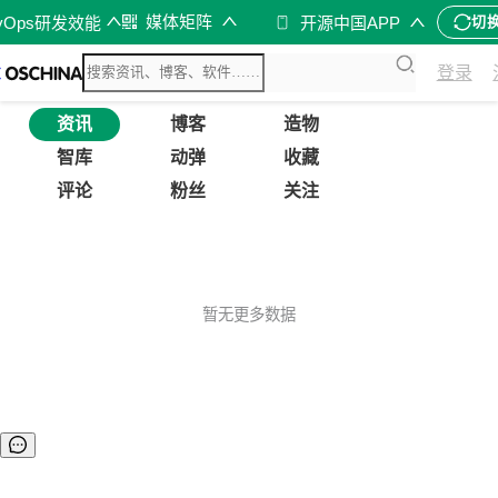
媒体矩阵
vOps研发效能
开源中国APP
切
登录
资讯
博客
造物
智库
动弹
收藏
评论
粉丝
关注
暂无更多数据