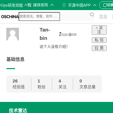
媒体矩阵
vOps研发效能
开源中国APP
切
登录
+ 关
Tan-
注
bin
私 信
这个人没有介绍！
拉 黑
基础信息
26
1
4
0
经验值
粉丝
关注
文章总量
技术雷达