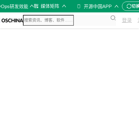
媒体矩阵
vOps研发效能
开源中国APP
切
登录