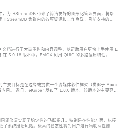
e 组件，为 HStreamDB 带来了简洁友好的图形化管理界面，将帮
I，用来管理 HStreamDB 集群内的各项资源和工作负载，目前支持的主
.0 文档进行了大量重构和内容调整，以帮助用户更快上手使用 E
持 在 5.0.18 版本中，EMQX 利用 QUIC 的多路复用特性，扩
阻塞，每个主题可以有独立的流以消除其他主题...
per 的主要目标是在边缘端提供一个流媒体软件框架（类似于 Apac
应用。 近日，eKuiper 发布了 1.8.0 版本。该版本的主要亮点
low Lite 模型...
优化以及已知问题修复实现了稳定性的飞跃提升。特别是在性能方面，以接
极大降低了系统崩溃风险。极高的稳定性将为用户进行物联网性能测
 X 的桌面客户端应用进行了大量性能优化工作，以提升在接收大量