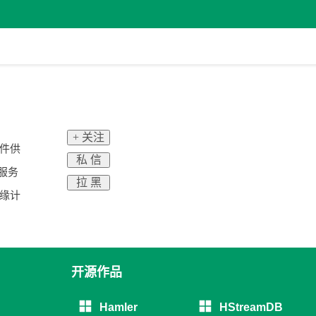
+ 关注
软件供
私 信
服务
拉 黑
缘计
开源作品
Hamler
HStreamDB