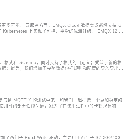
更多可能。 云服务方面，EMQX Cloud 数据集成新增支持 G
 Kubernetes 上实现了可控、平滑的优雅升级。 EMQX 12 月
离了连接、格式和 Schema，同时支持了格式的自定义；受益于新的格
系统数据；最后，我们增加了完整数据包括规则和配置的导入导出功
完成的新功能 v1.7.4：包含 bug fix...
用户参与到 MQTT X 的测试中来，和我们一起打造一个更加稳定的
 X 桌面端使用时的部分性能问题，减少了在使用过程中的卡顿现象和内
中，减少了每次使用时的参数输入；同时也修复了一些已知的问
西门子 FetchWrite 驱动，主要用于西门子 S7-300/400