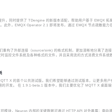
，同时提供了 TDengine 的新版本适配，帮助用户基于 EMQX 拓展
。此外，EMQX Operator 2.1 即将发布，通过 EMQX 节点疏散能力在
 版本。企业版即将发布 v4.3.18 以及 v4.4.12，提供集群负载重平衡与节...
开发。我们重构了外部连接（source/sink) 的格式机制，更加清晰地分
力，支持定时监控文件系统及各种格式的文件，并且采用流的方式消费文件
中。 12月的版本发布包括： v1.8.0-alpha.3：包含 1.8.0 已开发
耗
，这也是 MQTT X 的首个公共测试版。我们希望能够通过测试版本，让更多
用的开发。 在 1.9.1-beta.1 版本中，我们主要优化了 MQTT
T X CLI 中加入自动重连功能，并支持将配置参数保存到配置文件
模块，Neuron 内部的关键数据可通过 HTTP API 对外暴露；南向增加了