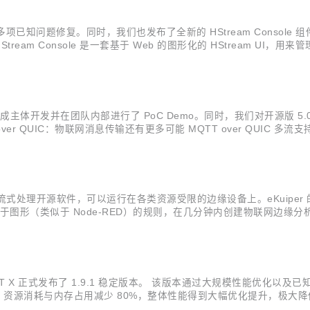
，包含多项已知问题修复。同时，我们也发布了全新的 HStream Consol
e HStream Console 是一套基于 Web 的图形化的 HStream U
stream 包含的 shard subscription 管理：...
成主体开发并在团队内部进行了 PoC Demo。同时，我们对开源版 5
 over QUIC：物联网消息传输还有更多可能 MQTT over QUIC 多流支
为消息通信带来以下改善： 解耦连接控制和消息传输； 避免主题之间的队首
网边缘分析、流式处理开源软件，可以运行在各类资源受限的边缘设备上。eKui
L 或基于图形（类似于 Node-RED）的规则，在几分钟内创建物联网边缘分析
流式数据或视频流实现实时 AI 算法推理。该函数可以推理任意的 Tensor F
 MQTT X 正式发布了 1.9.1 稳定版本。 该版本通过大规模性能
CPU 资源消耗与内存占用减少 80%，整体性能得到大幅优化提升，
下载 桌面客户端 性能优化 在 1.9.1 版本中，我们针对 MQTT