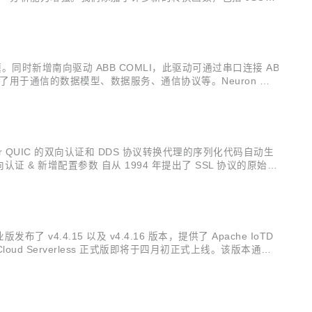
据导入和导出功能，支持选择需要的规则进行导入导出，实...
。同时新增南向驱动 ABB COMLI，此驱动可通过串口连接 AB
定义了用于通信的数据模型、数据服务、通信协议等。Neuron 目
设备之间进行高效可靠的数据采集以及设备控制写入。 南向驱动 ...
r QUIC 的双向认证和 DDS 协议转换代理的序列化代码自动生
向认证 & 新增配置参数 自从 1994 年提出了 SSL 协议的原始规
1.2，1.3 版本具备更...
业版发布了 v4.4.15 以及 v4.4.16 版本，提供了 Apache IoTD
oud Serverless 正式版即将于四月初正式上线。该版本通过