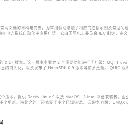
用户更灵活地处理和转换数据流。 运营效率增强。新版本中继续优化了数
，进行了官网文档的重构与完善，为常用驱动增加了相应的连接示例及常见问题
0 此驱动在电力系统自动化中应用广泛，它由国际电工委员会 IEC 制定，
面向连接的基于客户端/服务器架构的通信协议，主要用来在 IEC61850 
0.17 版本。这一版本主要对 2 个重要功能进行了升级：MQTT ove
息的持久化，以及发布了 NanoSDK 0.9 版本等诸多更新。 QUIC 双
 有望成为有史以来最安全但也最复杂的 TLS 协议。相较于 TLS 1/1.1/
 三个版本，提供 Rocky Linux 9 以及 MacOS 12 Intel 平台安装包。企
 支持等多个更新。除此之外，还修复了多个已知错误。 云服务方面，EMQX Cl
制。 EMQX Rocky Linux 9 与 Ma...
测试