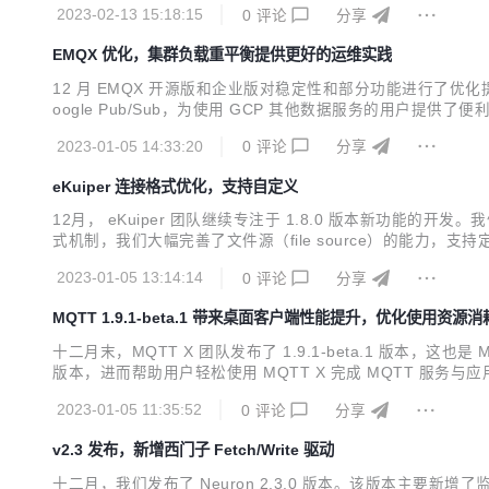
2023-02-13 15:18:15
0
评论
分享
消息时点击主题过滤的...
EMQX 优化，集群负载重平衡提供更好的运维实践
12 月 EMQX 开源版和企业版对稳定性和部分功能进行了优化提升
oogle Pub/Sub，为使用 GCP 其他数据服务的用户提供了便利
EMQX 开源版发布了 v5.0.12，更新了 Dashboard 1.1.3
2023-01-05 14:33:20
0
评论
分享
eKuiper 连接格式优化，支持自定义
12月， eKuiper 团队继续专注于 1.8.0 版本新功能的
式机制，我们大幅完善了文件源（file source）的能
能，支持节点的迁移。另外，我们也修复了一些问题，并发布到 1.7.x 版本
2023-01-05 13:14:14
0
评论
分享
MQTT 1.9.1-beta.1 带来桌面客户端性能提升，优化使用资源消
十二月末，MQTT X 团队发布了 1.9.1-beta.1 版本
版本，进而帮助用户轻松使用 MQTT X 完成 MQTT 服务与应
存消耗，优化数据存储方式，减少数据库崩溃的情况；在 MQT
2023-01-05 11:35:52
0
评论
分享
题。 目...
v2.3 发布，新增西门子 Fetch/Write 驱动
十二月，我们发布了 Neuron 2.3.0 版本。该版本主要新增了监控