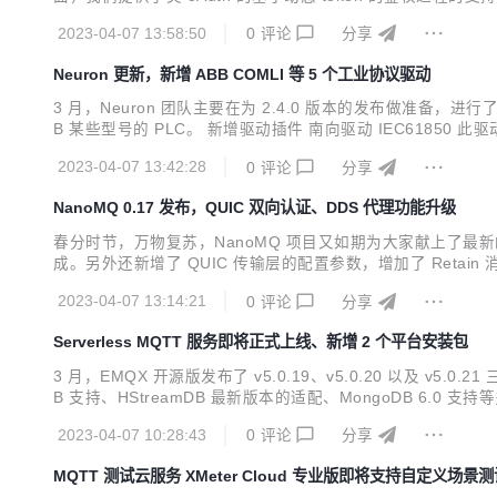
字符串相关、base64 编码相关以及压缩相关的函数，方便
2023-04-07 13:58:50
0
评论
分享
Neuron 更新，新增 ABB COMLI 等 5 个工业协议驱动
3 月，Neuron 团队主要在为 2.4.0 版本的发布做准备
B 某些型号的 PLC。 新增驱动插件 南向驱动 IEC6185
前实现了 IEC61850 下的 MMS 消息数据，MMS 是一种
2023-04-07 13:42:28
0
评论
分享
NanoMQ 0.17 发布，QUIC 双向认证、DDS 代理功能升级
春分时节，万物复苏，NanoMQ 项目又如期为大家献上了最新的 
成。另外还新增了 QUIC 传输层的配置参数，增加了 Retain 消
范以来，TLS 协议也经过了多次版本的更新。最新推出的 TLS 1.3
2023-04-07 13:14:21
0
评论
分享
Serverless MQTT 服务即将正式上线、新增 2 个平台安装包
3 月，EMQX 开源版发布了 v5.0.19、v5.0.20 以及 v5.0.21
B 支持、HStreamDB 最新版本的适配、MongoDB 6.0
多租户技术和按量计费的模式，为用户提供了极速的部署创建和有效的成本控
2023-04-07 10:28:43
0
评论
分享
MQTT 测试云服务 XMeter Cloud 专业版即将支持自定义场景