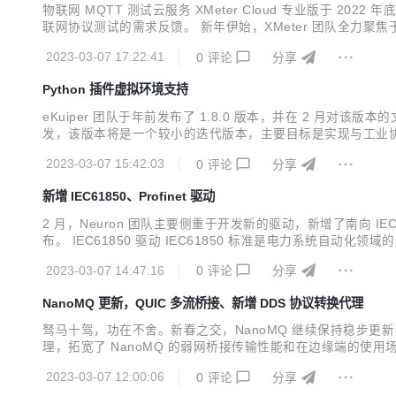
物联网 MQTT 测试云服务 XMeter Cloud 专业版于
联网协议测试的需求反馈。 新年伊始，XMeter 团队全力聚焦于
cket、HTTP 等。此外，XMeter Cloud 新版本还将在用
2023-03-07 17:22:41
0
评论
分享
Python 插件虚拟环境支持
eKuiper 团队于年前发布了 1.8.0 版本，并在 2 月对该
发，该版本将是一个较小的迭代版本，主要目标是实现与工业协议网
月还发布了 1.8.1 版本，包含导入 Portable 插件以及 Flow E
2023-03-07 15:42:03
0
评论
分享
新增 IEC61850、Profinet 驱动
2 月，Neuron 团队主要侧重于开发新的驱动，新增了南向 IEC61
布。 IEC61850 驱动 IEC61850 标准是电力系统自动化领
型中，现在可以通过指定 IED（智能电子设备）中的 DA（对象属性）
2023-03-07 14:47:16
0
评论
分享
NanoMQ 更新，QUIC 多流桥接、新增 DDS 协议转换代理
驽马十驾，功在不舍。新春之交，NanoMQ 继续保持稳步更新，最新
理，拓宽了 NanoMQ 的弱网桥接传输性能和在边缘端的使用
例和自动化的代码覆盖测试脚本。另外还新增了绿色安装版的 Window
2023-03-07 12:00:06
0
评论
分享