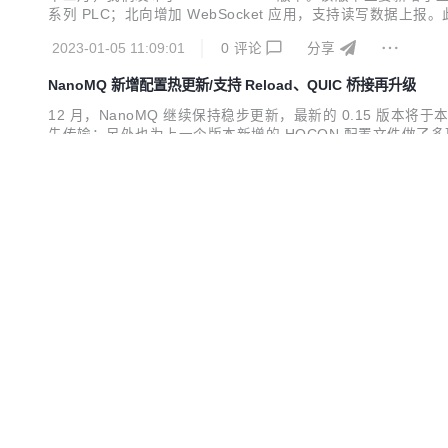
系列 PLC；北向增加 WebSocket 应用，支持读写数据上报
P API 将 Neuron 内部的关键数据对外暴露，方便用户对 Neu
2023-01-05 11:09:01
0
评论
分享
NanoMQ 新增配置热更新/支持 Reload、QUIC 桥接再升级
12 月，NanoMQ 继续保持稳步更新，最新的 0.15 版本将于
先传输；另外也为上一个版本新增的 HOCON 配置文件做了多项
过程中修改运行参数而不影响已经连接的客户端，就需要使用热更新功
2023-01-05 10:47:38
1
评论
分享
段...
Neuron 2.3.0 发布：更轻松地接入和管理海量工业设备
Neuron 2.3.0 版本现已正式发布！ 除了新增数据统计、模糊搜索、页面
Fanuc Focas 三个协议驱动，以更强大的能力帮助工业用户实现海量工
端口统一为 7000，不再需要 7001 端口。 新功能提升运维体验 数据统
2022-12-15 17:09:14
0
评论
分享
v1.9.1 进行中：MQTT X CLI 支持自动重连及保存和读取本地文
十一月初，MQTT X 团队发布了 1.9.0 版本：MQTT 
复。 目前，团队正专注于 1.9.1 版本的开发。新版本中 
动频率，并修复了一些使用上的问题。 桌面客户端 支持设置滚
2022-12-08 14:11:53
0
评论
分享
置。 在之前的版本中，当我...
eKuiper 1.8.0，提升规则自治能力与原生分析能力、支持视频