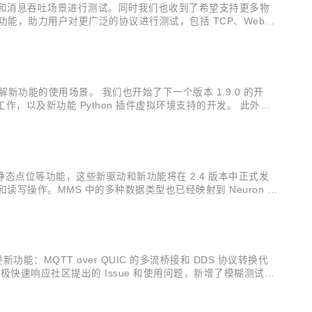
 并发连接和消息吞吐场景进行测试。同时我们也收到了希望支持更多物
重要功能，助力用户对更广泛的协议进行测试，包括 TCP、WebSo
d 基础版及专业版均已提供多种内置 MQTT ...
步了解新功能的使用场景。 我们也开始了下一个版本 1.9.0 的开
，以及新功能 Python 插件虚拟环境支持的开发。 此外，2
开发中常用的技术，对 Pyt...
驱动支持以及静态点位等功能，这些新驱动和新功能将在 2.4 版本中正式发
的连接和读写操作。MMS 中的多种数据类型也已经映射到 Neuron 类
动 DF1...
能：MQTT over QUIC 的多流桥接和 DDS 协议转换代
极快速响应社区提出的 Issue 和使用问题，新增了模糊测试用
TT over QUIC：物联网消息传输还有更多可能 ...