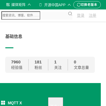
媒体矩阵
开源中国APP
切换老版本
登录
注册
基础信息
7960
181
1
0
经验值
粉丝
关注
文章总量
MQTT X