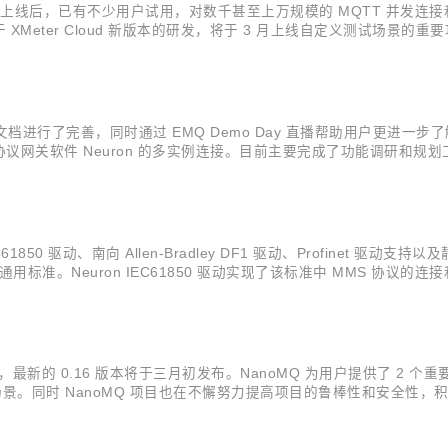
 2022 年底上线后，已有不少用户试用，对数千甚至上万规模的 MQTT
 XMeter Cloud 新版本的研发，将于 3 月上线自定义测试场景的
户体验和产品性能上进一步提升与优化。 自定义测试场景支持 XMeter Clou
版本的文档进行了完善，同时通过 EMQ Demo Day 直播帮助用户更进一
关软件 Neuron 的多实例连接。目前主要完成了功能调研和规划工作
ditor 等 bug 修复。 Python 插件虚拟环境支持 虚拟环境是 Python 
850 驱动、南向 Allen-Bradley DF1 驱动、Profinet 
域的通用标准。Neuron IEC61850 驱动实现了该标准中 MMS 协议
地址和类型，完成数据的获取和修改操作。 Allen-Bradley DF1 驱
的 0.16 版本将于三月初发布。NanoMQ 为用户提供了 2 个重要新功
场景。同时 NanoMQ 项目也在不懈努力提高项目的鲁棒性和安全性，积
s 平台安装包。 *关于 MQTT over QUIC 的技术解析可参考：MQ