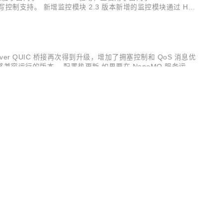
位写控制支持。 新增监控模块 2.3 版本新增的监控模块通过 HTT
 西门子...
ver QUIC 桥接再次得到升级，增加了拥塞控制和 QoS 消息优
兼容运行的版本。 配置热更新 如果要在 NanoMQ 服务运行
能仅支持配置文件中部分标注为「Hot updatable」的字
SCHINA
net/IP、Mitsubishi Melsec 1E frame E71 和
n 版本正式命名为 NeuronEX；访问 Web 和 HTTP API 的
OSCHINA
OSCHINA
于学习 MQTT 的帮助页面等，此外还进行了一些使用优化和问题修
开发者生态社区
置文件，还可对于接收到的消息进行格式转换；桌面端应用支持设置滚
用于设置消息列表的滚动频率，需要在开启自动滚动时才可以配