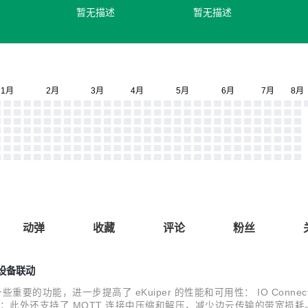
暂无描述
暂无描述
动弹
收藏
评论
粉丝
与设备联动
一些重要的功能，进一步提高了 eKuiper 的性能和可用性： IO Connec
程的支持；此外还支持了 MQTT 连接中压缩和解压，减少边云传输的带宽损