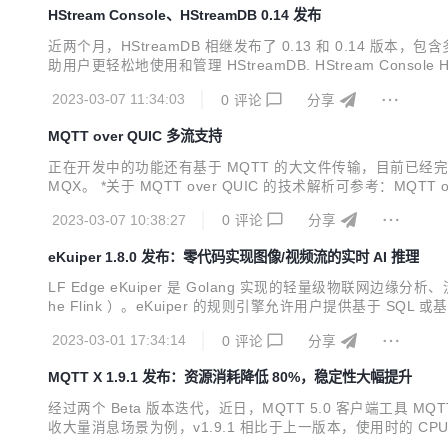
HStream Console、HStreamDB 0.14 发布
近两个月，HStreamDB 相继发布了 0.13 和 0.14 版本
助用户更轻松地使用和管理 HStreamDB. HStream Consol
要功能如下： stream 管理：包括查看、新建、删除 stream，以及管理 
2023-03-07 11:34:03
0
评论
分享
MQTT over QUIC 多流支持
正在开发中的功能还有基于 MQTT 的大文件传输，目前已经完
MQX。 *关于 MQTT over QUIC 的技术解析可参考：MQTT
展 MQTT over QUIC 实现了多流支持。 启用多流将
2023-03-07 10:38:27
0
评论
分享
eKuiper 1.8.0 发布：零代码实现图像/视频流的实时 AI 推理
LF Edge eKuiper 是 Golang 实现的轻量级物联
he Flink ）。eKuiper 的规则引擎允许用户提供基于 SQ
有： 零编码 AI 推理： 通过通用 AI 函数，用户无需编码即可针对
2023-03-01 17:34:14
0
评论
分享
MQTT X 1.9.1 发布：资源消耗降低 80%，稳定性大幅提升
经过两个 Beta 版本迭代，近日，MQTT 5.0 客户端工具
收大量消息场景为例，v1.9.1 相比于上一版本，使用时的 
试，进而构建物联网应用，提供更加可靠的保障。 最新版本：点击