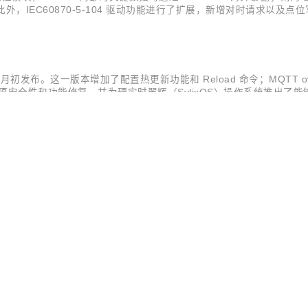
。此外，IEC60870-5-104 驱动功能进行了扩展，新增对时请求以及点
ron 以及设备进行监控管理。 协议驱动更新 新增西门子 FetchWrite 驱动
本月初发布。这一版本增加了配置热更新功能和 Reload 命令；MQTT o
安全性和功能修复，并为硬实时翼辉（SylixOS）操作系统推出了能够
能。由于 NanoMQ 为纯 C 语言开发，无内置运行时，所以热更新功
O
下载日志等功能提升产品易用性外，Neuron 2.3.0 版本还新增了 CIP Ether
业设备的接入。 此外，自 2.3.0 版本起，集成 eKuiper 的 Neuro
计 Neuron 2.3.0 版本基于 Pr...
件
X CLI 命令行客户端实现支持 MQTT 的性能测试，桌面端应用新增了关
开源
×
AI ·
MQTT X CLI 命令行客户端将支持自动重连，支持读取和存储本地配
动频率 1.9.1 版本中我们新增了一个配置项：滚动频率。该配置项
流接入处理