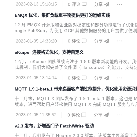
2023-02-13 15:18:15
0
评论
分享
消息时点击主题过滤的...
EMQX 优化，集群负载重平衡提供更好的运维实践
12 月 EMQX 开源版和企业版对稳定性和部分功能进行了优化提升
oogle Pub/Sub，为使用 GCP 其他数据服务的用户提供了便利
EMQX 开源版发布了 v5.0.12，更新了 Dashboard 1.1.3
2023-01-05 14:33:20
0
评论
分享
eKuiper 连接格式优化，支持自定义
12月， eKuiper 团队继续专注于 1.8.0 版本新功能的
式机制，我们大幅完善了文件源（file source）的能
能，支持节点的迁移。另外，我们也修复了一些问题，并发布到 1.7.x 版本
2023-01-05 13:14:14
0
评论
分享
MQTT 1.9.1-beta.1 带来桌面客户端性能提升，优化使用资源消
十二月末，MQTT X 团队发布了 1.9.1-beta.1 版本
版本，进而帮助用户轻松使用 MQTT X 完成 MQTT 服务与应
存消耗，优化数据存储方式，减少数据库崩溃的情况；在 MQT
2023-01-05 11:35:52
0
评论
分享
题。 目...
v2.3 发布，新增西门子 Fetch/Write 驱动
十二月，我们发布了 Neuron 2.3.0 版本。该版本主要新增了监控