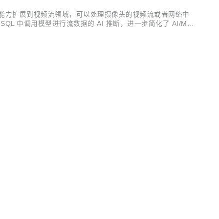
缘流式处理能力扩展到视频流领域，可以处理摄像头的视频流或者网络中
r SQL 中调用模型进行流数据的 AI 推断，进一步简化了 AI/ML
添加了热更新功能；继续完善了有状态分析函数的支持，...