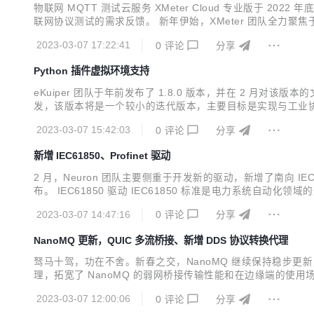
物联网 MQTT 测试云服务 XMeter Cloud 专业版于
联网协议测试的需求反馈。 新年伊始，XMeter 团队全力聚焦于
cket、HTTP 等。此外，XMeter Cloud 新版本还将在用
2023-03-07 17:22:41
0
评论
分享
Python 插件虚拟环境支持
eKuiper 团队于年前发布了 1.8.0 版本，并在 2 月对该
发，该版本将是一个较小的迭代版本，主要目标是实现与工业协议网
月还发布了 1.8.1 版本，包含导入 Portable 插件以及 Flow E
2023-03-07 15:42:03
0
评论
分享
新增 IEC61850、Profinet 驱动
2 月，Neuron 团队主要侧重于开发新的驱动，新增了南向 IEC61
布。 IEC61850 驱动 IEC61850 标准是电力系统自动化领
型中，现在可以通过指定 IED（智能电子设备）中的 DA（对象属性）
2023-03-07 14:47:16
0
评论
分享
NanoMQ 更新，QUIC 多流桥接、新增 DDS 协议转换代理
驽马十驾，功在不舍。新春之交，NanoMQ 继续保持稳步更新，最新
理，拓宽了 NanoMQ 的弱网桥接传输性能和在边缘端的使用
例和自动化的代码覆盖测试脚本。另外还新增了绿色安装版的 Window
2023-03-07 12:00:06
0
评论
分享