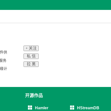
+ 关注
软件供
私 信
服务
拉 黑
缘计
开源作品
Hamler
HStreamDB