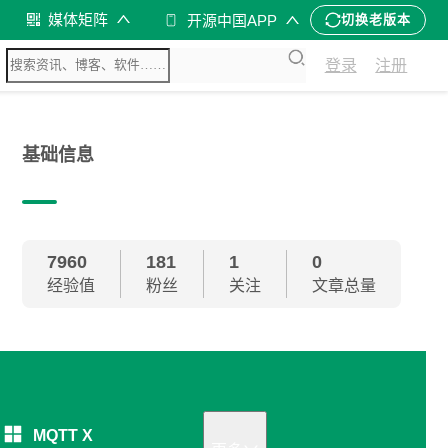
媒体矩阵
开源中国APP
切换老版本
登录
注册
基础信息
7960
181
1
0
经验值
粉丝
关注
文章总量
MQTT X