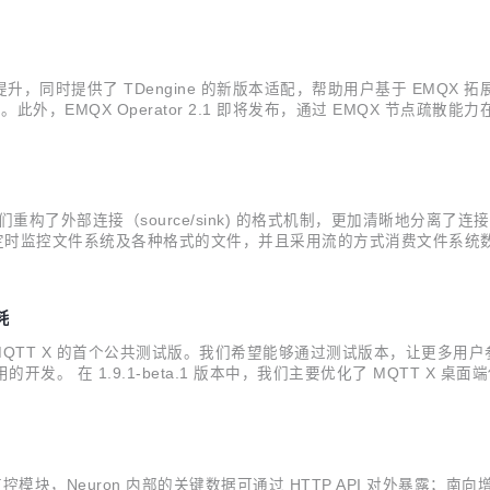
，同时提供了 TDengine 的新版本适配，帮助用户基于 EMQX 拓展
。此外，EMQX Operator 2.1 即将发布，通过 EMQX 节点疏散能力在
 版本。企业版即将发布 v4.3.18 以及 v4.4.12，提供集群负载重平衡与节...
开发。我们重构了外部连接（source/sink) 的格式机制，更加清晰地分
力，支持定时监控文件系统及各种格式的文件，并且采用流的方式消费文件
中。 12月的版本发布包括： v1.8.0-alpha.3：包含 1.8.0 已开发
耗
，这也是 MQTT X 的首个公共测试版。我们希望能够通过测试版本，让更多
用的开发。 在 1.9.1-beta.1 版本中，我们主要优化了 MQTT
T X CLI 中加入自动重连功能，并支持将配置参数保存到配置文件
模块，Neuron 内部的关键数据可通过 HTTP API 对外暴露；南向增加了