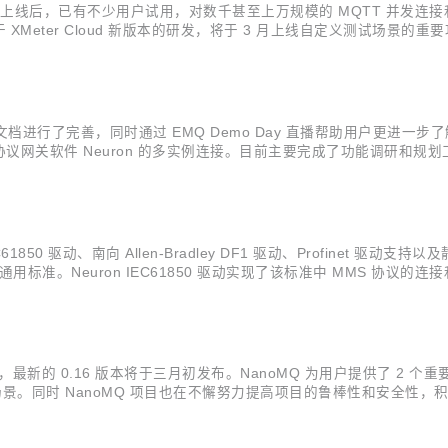
 2022 年底上线后，已有不少用户试用，对数千甚至上万规模的 MQTT
 XMeter Cloud 新版本的研发，将于 3 月上线自定义测试场景的
户体验和产品性能上进一步提升与优化。 自定义测试场景支持 XMeter Clou
版本的文档进行了完善，同时通过 EMQ Demo Day 直播帮助用户更进一
关软件 Neuron 的多实例连接。目前主要完成了功能调研和规划工作
ditor 等 bug 修复。 Python 插件虚拟环境支持 虚拟环境是 Python 
850 驱动、南向 Allen-Bradley DF1 驱动、Profinet 
域的通用标准。Neuron IEC61850 驱动实现了该标准中 MMS 协议
地址和类型，完成数据的获取和修改操作。 Allen-Bradley DF1 驱
的 0.16 版本将于三月初发布。NanoMQ 为用户提供了 2 个重要新功
场景。同时 NanoMQ 项目也在不懈努力提高项目的鲁棒性和安全性，积
s 平台安装包。 *关于 MQTT over QUIC 的技术解析可参考：MQ