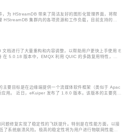
e 组件，为 HStreamDB 带来了简洁友好的图形化管理界面，将帮
I，用来管理 HStreamDB 集群内的各项资源和工作负载，目前支持的主
.0 文档进行了大量重构和内容调整，以帮助用户更快上手使用 E
持 在 5.0.18 版本中，EMQX 利用 QUIC 的多路复用特性，扩
阻塞，每个主题可以有独立的流以消除其他主题...
per 的主要目标是在边缘端提供一个流媒体软件框架（类似于 Apac
应用。 近日，eKuiper 发布了 1.8.0 版本。该版本的主要亮点
low Lite 模型...
优化以及已知问题修复实现了稳定性的飞跃提升。特别是在性能方面，以接
极大降低了系统崩溃风险。极高的稳定性将为用户进行物联网性能测
 X 的桌面客户端应用进行了大量性能优化工作，以提升在接收大量