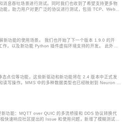
 并发连接和消息吞吐场景进行测试。同时我们也收到了希望支持更多物
重要功能，助力用户对更广泛的协议进行测试，包括 TCP、WebSo
d 基础版及专业版均已提供多种内置 MQTT ...
步了解新功能的使用场景。 我们也开始了下一个版本 1.9.0 的开
，以及新功能 Python 插件虚拟环境支持的开发。 此外，2
开发中常用的技术，对 Pyt...
驱动支持以及静态点位等功能，这些新驱动和新功能将在 2.4 版本中正式发
的连接和读写操作。MMS 中的多种数据类型也已经映射到 Neuron 类
动 DF1...
能：MQTT over QUIC 的多流桥接和 DDS 协议转换代
极快速响应社区提出的 Issue 和使用问题，新增了模糊测试用
TT over QUIC：物联网消息传输还有更多可能 ...