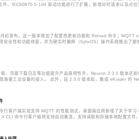
。此外，IEC60870-5-104 驱动功能进行了扩展，新增对时请求以及点
ron 以及设备进行监控管理。 协议驱动更新 新增西门子 FetchWrite 驱动
本月初发布。这一版本增加了配置热更新功能和 Reload 命令；MQTT o
安全性和功能修复，并为硬实时翼辉（SylixOS）操作系统推出了能够
能。由于 NanoMQ 为纯 C 语言开发，无内置运行时，所以热更新功
下载日志等功能提升产品易用性外，Neuron 2.3.0 版本还新增了 CIP Ether
业设备的接入。 此外，自 2.3.0 版本起，集成 eKuiper 的 Neuro
计 Neuron 2.3.0 版本基于 Pr...
件
X CLI 命令行客户端实现支持 MQTT 的性能测试，桌面端应用新增了关
MQTT X CLI 命令行客户端将支持自动重连，支持读取和存储本地配
动频率 1.9.1 版本中我们新增了一个配置项：滚动频率。该配置项
流接入处理