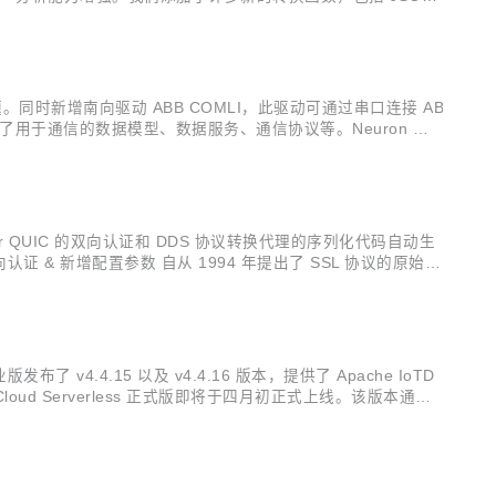
据导入和导出功能，支持选择需要的规则进行导入导出，实...
。同时新增南向驱动 ABB COMLI，此驱动可通过串口连接 AB
定义了用于通信的数据模型、数据服务、通信协议等。Neuron 目
设备之间进行高效可靠的数据采集以及设备控制写入。 南向驱动 ...
r QUIC 的双向认证和 DDS 协议转换代理的序列化代码自动生
向认证 & 新增配置参数 自从 1994 年提出了 SSL 协议的原始规
1.2，1.3 版本具备更...
业版发布了 v4.4.15 以及 v4.4.16 版本，提供了 Apache IoTD
oud Serverless 正式版即将于四月初正式上线。该版本通过