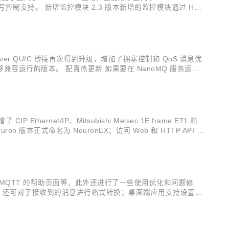
位写控制支持。 新增监控模块 2.3 版本新增的监控模块通过 HTT
 西门子...
ver QUIC 桥接再次得到升级，增加了拥塞控制和 QoS 消息优
兼容运行的版本。 配置热更新 如果要在 NanoMQ 服务运行
能仅支持配置文件中部分标注为「Hot updatable」的字
net/IP、Mitsubishi Melsec 1E frame E71 和
n 版本正式命名为 NeuronEX；访问 Web 和 HTTP API 的
于学习 MQTT 的帮助页面等，此外还进行了一些使用优化和问题修
置文件，还可对于接收到的消息进行格式转换；桌面端应用支持设置滚
用于设置消息列表的滚动频率，需要在开启自动滚动时才可以配