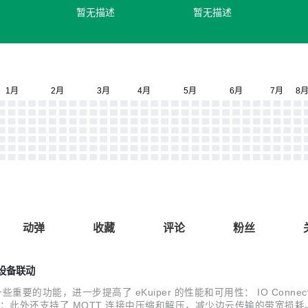
暂无描述
暂无描述
动弹
收藏
评论
粉丝
与设备联动
一些重要的功能，进一步提高了 eKuiper 的性能和可用性： IO Connec
程的支持；此外还支持了 MQTT 连接中压缩和解压，减少边云传输的带宽损