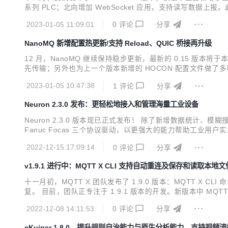
系列 PLC；北向增加 WebSocket 应用，支持读写数据上报
P API 将 Neuron 内部的关键数据对外暴露，方便用户对 Neu
2023-01-05 11:09:01
0
评论
分享
NanoMQ 新增配置热更新/支持 Reload、QUIC 桥接再升级
12 月，NanoMQ 继续保持稳步更新，最新的 0.15 版本将于
先传输；另外也为上一个版本新增的 HOCON 配置文件做了多项
过程中修改运行参数而不影响已经连接的客户端，就需要使用热更新功
2023-01-05 10:47:38
1
评论
分享
段...
Neuron 2.3.0 发布：更轻松地接入和管理海量工业设备
Neuron 2.3.0 版本现已正式发布！ 除了新增数据统计、模糊搜索、页面
Fanuc Focas 三个协议驱动，以更强大的能力帮助工业用户实现海量工
端口统一为 7000，不再需要 7001 端口。 新功能提升运维体验 数据统
2022-12-15 17:09:14
0
评论
分享
v1.9.1 进行中：MQTT X CLI 支持自动重连及保存和读取本地文
十一月初，MQTT X 团队发布了 1.9.0 版本：MQTT 
复。 目前，团队正专注于 1.9.1 版本的开发。新版本中 
动频率，并修复了一些使用上的问题。 桌面客户端 支持设置滚
2022-12-08 14:11:53
0
评论
分享
置。 在之前的版本中，当我...
eKuiper 1.8.0，提升规则自治能力与原生分析能力、支持视频