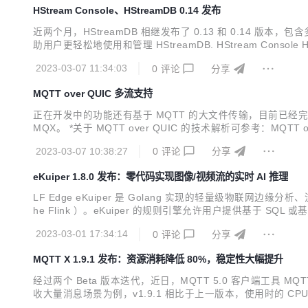
HStream Console、HStreamDB 0.14 发布
近两个月，HStreamDB 相继发布了 0.13 和 0.14 版本
助用户更轻松地使用和管理 HStreamDB. HStream Consol
要功能如下： stream 管理：包括查看、新建、删除 stream，以及管理 
2023-03-07 11:34:03
0
评论
分享
MQTT over QUIC 多流支持
正在开发中的功能还有基于 MQTT 的大文件传输，目前已经完
MQX。 *关于 MQTT over QUIC 的技术解析可参考：MQTT
展 MQTT over QUIC 实现了多流支持。 启用多流将
2023-03-07 10:38:27
0
评论
分享
eKuiper 1.8.0 发布：零代码实现图像/视频流的实时 AI 推理
LF Edge eKuiper 是 Golang 实现的轻量级物联
he Flink ）。eKuiper 的规则引擎允许用户提供基于 SQ
有： 零编码 AI 推理： 通过通用 AI 函数，用户无需编码即可针对
2023-03-01 17:34:14
0
评论
分享
MQTT X 1.9.1 发布：资源消耗降低 80%，稳定性大幅提升
经过两个 Beta 版本迭代，近日，MQTT 5.0 客户端工具
收大量消息场景为例，v1.9.1 相比于上一版本，使用时的 
试，进而构建物联网应用，提供更加可靠的保障。 最新版本：点击