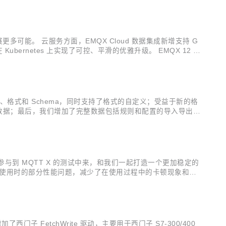
更多可能。 云服务方面，EMQX Cloud 数据集成新增支持 G
 Kubernetes 上实现了可控、平滑的优雅升级。 EMQX 12 月
离了连接、格式和 Schema，同时支持了格式的自定义；受益于新的格
系统数据；最后，我们增加了完整数据包括规则和配置的导入导出功
完成的新功能 v1.7.4：包含 bug fix...
用户参与到 MQTT X 的测试中来，和我们一起打造一个更加稳定的
 X 桌面端使用时的部分性能问题，减少了在使用过程中的卡顿现象和内
中，减少了每次使用时的参数输入；同时也修复了一些已知的问
西门子 FetchWrite 驱动，主要用于西门子 S7-300/400