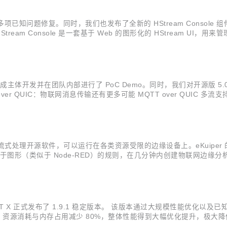
，包含多项已知问题修复。同时，我们也发布了全新的 HStream Consol
e HStream Console 是一套基于 Web 的图形化的 HStream U
stream 包含的 shard subscription 管理：...
成主体开发并在团队内部进行了 PoC Demo。同时，我们对开源版 5
 over QUIC：物联网消息传输还有更多可能 MQTT over QUIC 多流支
为消息通信带来以下改善： 解耦连接控制和消息传输； 避免主题之间的队首
网边缘分析、流式处理开源软件，可以运行在各类资源受限的边缘设备上。eKui
L 或基于图形（类似于 Node-RED）的规则，在几分钟内创建物联网边缘分析
流式数据或视频流实现实时 AI 算法推理。该函数可以推理任意的 Tensor F
 MQTT X 正式发布了 1.9.1 稳定版本。 该版本通过大规模性能
CPU 资源消耗与内存占用减少 80%，整体性能得到大幅优化提升，
下载 桌面客户端 性能优化 在 1.9.1 版本中，我们针对 MQTT