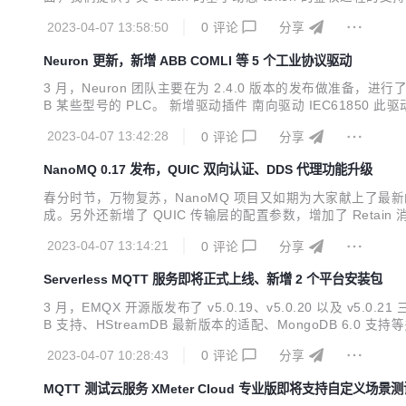
字符串相关、base64 编码相关以及压缩相关的函数，方便
2023-04-07 13:58:50
0
评论
分享
Neuron 更新，新增 ABB COMLI 等 5 个工业协议驱动
3 月，Neuron 团队主要在为 2.4.0 版本的发布做准备
B 某些型号的 PLC。 新增驱动插件 南向驱动 IEC6185
前实现了 IEC61850 下的 MMS 消息数据，MMS 是一种
2023-04-07 13:42:28
0
评论
分享
NanoMQ 0.17 发布，QUIC 双向认证、DDS 代理功能升级
春分时节，万物复苏，NanoMQ 项目又如期为大家献上了最新的 
成。另外还新增了 QUIC 传输层的配置参数，增加了 Retain 消
范以来，TLS 协议也经过了多次版本的更新。最新推出的 TLS 1.3
2023-04-07 13:14:21
0
评论
分享
Serverless MQTT 服务即将正式上线、新增 2 个平台安装包
3 月，EMQX 开源版发布了 v5.0.19、v5.0.20 以及 v5.0.21
B 支持、HStreamDB 最新版本的适配、MongoDB 6.0
多租户技术和按量计费的模式，为用户提供了极速的部署创建和有效的成本控
2023-04-07 10:28:43
0
评论
分享
MQTT 测试云服务 XMeter Cloud 专业版即将支持自定义场景