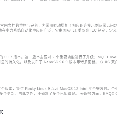
用户更灵活地处理和转换数据流。 运营效率增强。新版本中继续优化了数
，进行了官网文档的重构与完善，为常用驱动增加了相应的连接示例及常见问题
0 此驱动在电力系统自动化中应用广泛，它由国际电工委员会 IEC 制定，
面向连接的基于客户端/服务器架构的通信协议，主要用来在 IEC61850 
0.17 版本。这一版本主要对 2 个重要功能进行了升级：MQTT ove
息的持久化，以及发布了 NanoSDK 0.9 版本等诸多更新。 QUIC 双
 有望成为有史以来最安全但也最复杂的 TLS 协议。相较于 TLS 1/1.1/
 三个版本，提供 Rocky Linux 9 以及 MacOS 12 Intel 平台安装包。企
 支持等多个更新。除此之外，还修复了多个已知错误。 云服务方面，EMQX Cl
制。 EMQX Rocky Linux 9 与 Ma...
测试