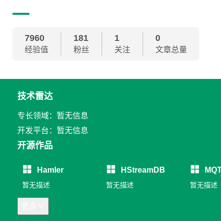
7960
181
1
0
经验值
粉丝
关注
文章总量
技术雷达
专长领域：暂无信息
开发平台：暂无信息
开源作品
Hamler
HStreamDB
MQT
暂无描述
暂无描述
暂无描述
更多