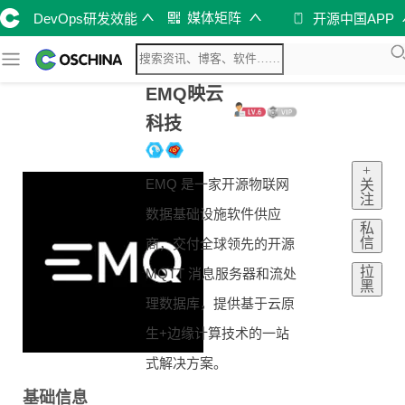
媒体矩阵
DevOps研发效能
开源中国APP
EMQ映云
科技
+
EMQ 是一家开源物联网
关
注
数据基础设施软件供应
私
信
商，交付全球领先的开源
拉
MQTT 消息服务器和流处
黑
理数据库，提供基于云原
生+边缘计算技术的一站
式解决方案。
基础信息