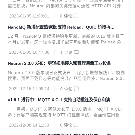
十二月，我们发布了 Neuron 2.3.0 版本。该版本主要新增了
库崩溃的情况；在 MQTT X CLI 中加入自动重连功能，并支
监控模块，Neuron 内部的关键数据可通过 HTTP API 对外暴
持将配置参数保存到配置文件中，减少了每次使用时的参数输
露；南向增加了西门子 FetchWrite 驱动，主要用于西门子 S7
入；同时也修复了一些已知的问题。 目...
2023-01-05 11:09:01
0
评论
-300/400 系列 PLC；北向增加 WebSocket 应用，支持读写
数据上报。此外，IEC60870-5-104 驱动功能进行了扩展，新
NanoMQ 新增配置热更新/支持 Reload、QUIC 桥接再升
增对时请求以及点位写控制支持。 新增监控模块 2.3 版本新
级
增的监控模块通过 HTTP API 将 Neuron 内部的关键数据对外
12 月，NanoMQ 继续保持稳步更新，最新的 0.15 版本将于
暴露，方便用户对 Neuron 以及设备进行监控管理。 协议驱
本月初发布。这一版本增加了配置热更新功能和 Reload 命
动更新 新增西门子 FetchWrite 驱动 西门子...
令；MQTT over QUIC 桥接再次得到升级，增加了拥塞控制
2023-01-05 10:47:38
1
评论
和 QoS 消息优先传输；另外也为上一个版本新增的 HOCON
配置文件做了多项安全性和功能修复，并为硬实时翼辉（Sylix
Neuron 2.3.0 发布：更轻松地接入和管理海量工业设备
OS）操作系统推出了能够兼容运行的版本。 配置热更新 如果
要在 NanoMQ 服务运行过程中修改运行参数而不影响已经连
Neuron 2.3.0 版本现已正式发布！ 除了新增数据统计、模糊
接的客户端，就需要使用热更新功能。由于 NanoMQ 为纯 C
搜索、页面下载日志等功能提升产品易用性外，Neuron 2.3.0
语言开发，无内置运行时，所以热更新功能仅支持配置文件中
版本还新增了 CIP Ethernet/IP、Mitsubishi Melsec 1E fram
部分标注为「Hot updatable」的字段...
2022-12-15 17:09:14
0
评论
e E71 和 Fanuc Focas 三个协议驱动，以更强大的能力帮助
工业用户实现海量工业设备的接入。 此外，自 2.3.0 版本起，
v1.9.1 进行中：MQTT X CLI 支持自动重连及保存和读取
集成 eKuiper 的 Neuron 版本正式命名为 NeuronEX；访问
本地文件
Web 和 HTTP API 的端口统一为 7000，不再需要 7001 端
十一月初，MQTT X 团队发布了 1.9.0 版本：MQTT X CLI
口。 新功能提升运维体验 数据统计 Neuron 2.3.0 版本基于
命令行客户端实现支持 MQTT 的性能测试，桌面端应用新增
Pr...
了关于学习 MQTT 的帮助页面等，此外还进行了一些使用优
2022-12-08 14:11:53
0
评论
化和问题修复。 目前，团队正专注于 1.9.1 版本的开发。新版
本中 MQTT X CLI 命令行客户端将支持自动重连，支持读取