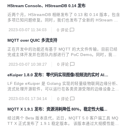
缘端的使用场景。同时 NanoMQ 项目也在不懈努力提高项目
HStream Console、HStreamDB 0.14 发布
的鲁棒性和安全性，积极快速响应社区提出的 Issue 和使用问
题，新增了模糊测试用例和自动化的代码覆盖测试脚本。另外
近两个月，HStreamDB 相继发布了 0.13 和 0.14 版本，包含
还新增了绿色安装版的 Windows 平台安装包。 *关于 MQTT
多项已知问题修复。同时，我们也发布了全新的 HStream Co
over QUIC 的技术解析可参考：MQTT over QUIC：物联网
nsole 组件，为 HStreamDB 带来了简洁友好的图形化管理界
消息传输还有更多可能 ...
2023-03-07 11:34:03
0
评论
面，将帮助用户更轻松地使用和管理 HStreamDB. HStream
Console HStream Console 是一套基于 Web 的图形化的 HS
MQTT over QUIC 多流支持
tream UI，用来管理 HStreamDB 集群内的各项资源和工作负
载，目前支持的主要功能如下： stream 管理：包括查看、新
正在开发中的功能还有基于 MQTT 的大文件传输，目前已经
建、删除 stream，以及管理 stream 包含的 shard subscripti
完成主体开发并在团队内部进行了 PoC Demo。同时，我们
on 管理：...
对开源版 5.0 文档进行了大量重构和内容调整，以帮助用户更
2023-03-07 10:38:27
0
评论
快上手使用 EMQX。 *关于 MQTT over QUIC 的技术解析可
参考：MQTT over QUIC：物联网消息传输还有更多可能 MQ
eKuiper 1.8.0 发布：零代码实现图像/视频流的实时 AI 推
TT over QUIC 多流支持 在 5.0.18 版本中，EMQX 利用 QUI
理
C 的多路复用特性，扩展 MQTT over QUIC 实现了多流支
LF Edge eKuiper 是 Golang 实现的轻量级物联网边缘分析、
持。 启用多流将为消息通信带来以下改善： 解耦连接控制和
流式处理开源软件，可以运行在各类资源受限的边缘设备上。
消息传输； 避免主题之间的队首阻塞，每个主题可以有独立的
eKuiper 的主要目标是在边缘端提供一个流媒体软件框架（类
流以消除其他主题...
2023-03-01 17:34:14
0
评论
似于 Apache Flink ）。eKuiper 的规则引擎允许用户提供基
于 SQL 或基于图形（类似于 Node-RED）的规则，在几分钟
MQTT X 1.9.1 发布：资源消耗降低 80%，稳定性大幅提
内创建物联网边缘分析应用。 近日，eKuiper 发布了 1.8.0 版
升
本。该版本的主要亮点有： 零编码 AI 推理： 通过通用 AI 函
经过两个 Beta 版本迭代，近日，MQTT 5.0 客户端工具 MQ
数，用户无需编码即可针对流式数据或视频流实现实时 AI 算
TT X 正式发布了 1.9.1 稳定版本。 该版本通过大规模性能优
法推理。该函数可以推理任意的 Tensor Flow Lite 模型...