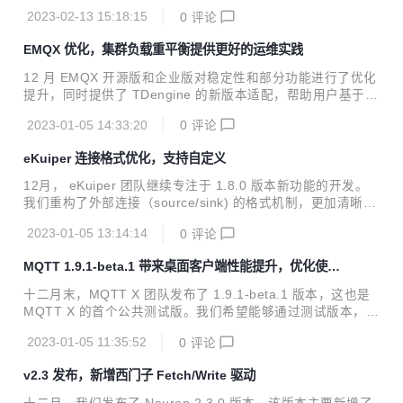
化以及已知问题修复实现了稳定性的飞跃提升。特别是在性能
2023-02-13 15:18:15
0
评论
方面，以接收大量消息场景为例，v1.9.1 相比于上一版本，使
用时的 CPU 资源消耗与内存占用减少 80%，整体性能得到大
EMQX 优化，集群负载重平衡提供更好的运维实践
幅优化提升，极大降低了系统崩溃风险。极高的稳定性将为用
户进行物联网性能测试，进而构建物联网应用，提供更加可靠
12 月 EMQX 开源版和企业版对稳定性和部分功能进行了优化
的保障。 最新版本：点击下载 桌面客户端 性能优化 在 1.9.1
提升，同时提供了 TDengine 的新版本适配，帮助用户基于 E
版本中，我们针对 MQTT X 的桌面客户端应用进行了大量性
MQX 拓展更多可能。 云服务方面，EMQX Cloud 数据集成新
能优化工作，以提升在接收大量消息时点击主题过滤的...
2023-01-05 14:33:20
0
评论
增支持 Google Pub/Sub，为使用 GCP 其他数据服务的用户
提供了便利。此外，EMQX Operator 2.1 即将发布，通过 E
eKuiper 连接格式优化，支持自定义
MQX 节点疏散能力在 Kubernetes 上实现了可控、平滑的优
雅升级。 EMQX 12 月 EMQX 开源版发布了 v5.0.12，更新
12月， eKuiper 团队继续专注于 1.8.0 版本新功能的开发。
了 Dashboard 1.1.3 版本。企业版即将发布 v4.3.18 以及 v4.
我们重构了外部连接（source/sink) 的格式机制，更加清晰地
4.12，提供集群负载重平衡与节...
分离了连接、格式和 Schema，同时支持了格式的自定义；受
2023-01-05 13:14:14
0
评论
益于新的格式机制，我们大幅完善了文件源（file source）的
能力，支持定时监控文件系统及各种格式的文件，并且采用流
MQTT 1.9.1-beta.1 带来桌面客户端性能提升，优化使用
的方式消费文件系统数据；最后，我们增加了完整数据包括规
资源消耗
则和配置的导入导出功能，支持节点的迁移。另外，我们也修
十二月末，MQTT X 团队发布了 1.9.1-beta.1 版本，这也是
复了一些问题，并发布到 1.7.x 版本中。 12月的版本发布包
MQTT X 的首个公共测试版。我们希望能够通过测试版本，让
括： v1.8.0-alpha.3：包含 1.8.0 已开发完成的新功能 v1.7.
更多用户参与到 MQTT X 的测试中来，和我们一起打造一个
4：包含 bug fix...
2023-01-05 11:35:52
0
评论
更加稳定的版本，进而帮助用户轻松使用 MQTT X 完成 MQT
T 服务与应用的开发。 在 1.9.1-beta.1 版本中，我们主要优
v2.3 发布，新增西门子 Fetch/Write 驱动
化了 MQTT X 桌面端使用时的部分性能问题，减少了在使用
过程中的卡顿现象和内存消耗，优化数据存储方式，减少数据