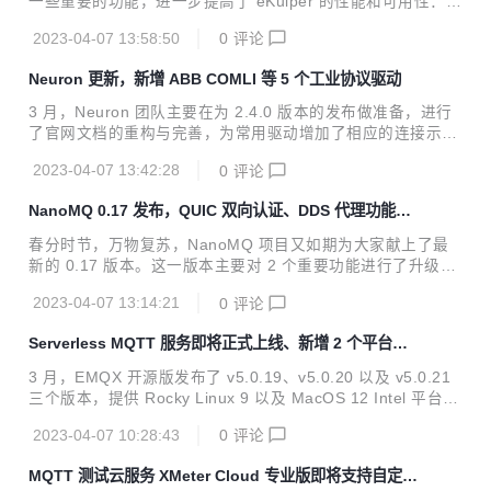
一些重要的功能，进一步提高了 eKuiper 的性能和可用性： I
O Connectors 增强。新增了多 Neuron 连接的功能；在 HTT
2023-04-07 13:58:50
0
评论
P 连接方面，我们提供了类 oAuth 的基于动态 token 的鉴权
过程的支持；此外还支持了 MQTT 连接中压缩和解压，减少
Neuron 更新，新增 ABB COMLI 等 5 个工业协议驱动
边云传输的带宽损耗。 分析能力增强。我们添加了许多新的转
换函数，包括 JSON 字符串相关、base64 编码相关以及压缩
3 月，Neuron 团队主要在为 2.4.0 版本的发布做准备，进行
相关的函数，方便用户更灵活地处理和转换数据流。 运营效率
了官网文档的重构与完善，为常用驱动增加了相应的连接示例
增强。新版本中继续优化了数据导入和导出功能，支持选择需
及常见问题。同时新增南向驱动 ABB COMLI，此驱动可通过
要的规则进行导入导出，实...
2023-04-07 13:42:28
0
评论
串口连接 ABB 某些型号的 PLC。 新增驱动插件 南向驱动 IE
C61850 此驱动在电力系统自动化中应用广泛，它由国际电工
NanoMQ 0.17 发布，QUIC 双向认证、DDS 代理功能升
委员会 IEC 制定，定义了用于通信的数据模型、数据服务、通
级
信协议等。Neuron 目前实现了 IEC61850 下的 MMS 消息数
春分时节，万物复苏，NanoMQ 项目又如期为大家献上了最
据，MMS 是一种面向连接的基于客户端/服务器架构的通信协
新的 0.17 版本。这一版本主要对 2 个重要功能进行了升级：
议，主要用来在 IEC61850 设备之间进行高效可靠的数据采集
MQTT over QUIC 的双向认证和 DDS 协议转换代理的序列化
以及设备控制写入。 南向驱动 ...
2023-04-07 13:14:21
0
评论
代码自动生成。另外还新增了 QUIC 传输层的配置参数，增加
了 Retain 消息的持久化，以及发布了 NanoSDK 0.9 版本等
Serverless MQTT 服务即将正式上线、新增 2 个平台安
诸多更新。 QUIC 双向认证 & 新增配置参数 自从 1994 年提
装包
出了 SSL 协议的原始规范以来，TLS 协议也经过了多次版本
3 月，EMQX 开源版发布了 v5.0.19、v5.0.20 以及 v5.0.21
的更新。最新推出的 TLS 1.3 有望成为有史以来最安全但也最
三个版本，提供 Rocky Linux 9 以及 MacOS 12 Intel 平台安
复杂的 TLS 协议。相较于 TLS 1/1.1/1.2，1.3 版本具备更...
装包。企业版发布了 v4.4.15 以及 v4.4.16 版本，提供了 Apa
2023-04-07 10:28:43
0
评论
che IoTDB 支持、HStreamDB 最新版本的适配、MongoDB
6.0 支持等多个更新。除此之外，还修复了多个已知错误。 云
MQTT 测试云服务 XMeter Cloud 专业版即将支持自定义
服务方面，EMQX Cloud Serverless 正式版即将于四月初正