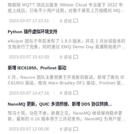
场景测试
式上线。该版本通过多租户技术和按量计费的模式，为用户提
物联网 MQTT 测试云服务 XMeter Cloud 专业版于 2022 年
供了极速的部署创建和有效的成本控制。 EMQX Rocky Linux
底上线后，已有不少用户试用，对数千甚至上万规模的 MQTT
9 与 Ma...
并发连接和消息吞吐场景进行测试。同时我们也收到了希望支
2023-03-07 17:22:41
0
评论
持更多物联网协议测试的需求反馈。 新年伊始，XMeter 团队
全力聚焦于 XMeter Cloud 新版本的研发，将于 3 月上线自定
Python 插件虚拟环境支持
义测试场景的重要功能，助力用户对更广泛的协议进行测试，
包括 TCP、WebSocket、HTTP 等。此外，XMeter Cloud
eKuiper 团队于年前发布了 1.8.0 版本，并在 2 月对该版本的
新版本还将在用户体验和产品性能上进一步提升与优化。 自定
文档进行了完善，同时通过 EMQ Demo Day 直播帮助用户更
义测试场景支持 XMeter Cloud 基础版及专业版均已提供多种
进一步了解新功能的使用场景。 我们也开始了下一个版本 1.
内置 MQTT ...
2023-03-07 15:42:03
0
评论
9.0 的开发，该版本将是一个较小的迭代版本，主要目标是实
现与工业协议网关软件 Neuron 的多实例连接。目前主要完成
新增 IEC61850、Profinet 驱动
了功能调研和规划工作，以及新功能 Python 插件虚拟环境支
持的开发。 此外，2 月还发布了 1.8.1 版本，包含导入 Porta
2 月，Neuron 团队主要侧重于开发新的驱动，新增了南向 IE
ble 插件以及 Flow Editor 等 bug 修复。 Python 插件虚拟环
C61850 驱动、南向 Allen-Bradley DF1 驱动、Profinet 驱动
境支持 虚拟环境是 Python 开发中常用的技术，对 Pyt...
支持以及静态点位等功能，这些新驱动和新功能将在 2.4 版本
2023-03-07 14:47:16
0
评论
中正式发布。 IEC61850 驱动 IEC61850 标准是电力系统自
动化领域的通用标准。Neuron IEC61850 驱动实现了该标准
NanoMQ 更新，QUIC 多流桥接、新增 DDS 协议转换代
中 MMS 协议的连接和读写操作。MMS 中的多种数据类型也
理
已经映射到 Neuron 类型中，现在可以通过指定 IED（智能电
驽马十驾，功在不舍。新春之交，NanoMQ 继续保持稳步更
子设备）中的 DA（对象属性）地址和类型，完成数据的获取
新，最新的 0.16 版本将于三月初发布。NanoMQ 为用户提供
和修改操作。 Allen-Bradley DF1 驱动 DF1...
了 2 个重要新功能：MQTT over QUIC 的多流桥接和 DDS
2023-03-07 12:00:06
0
评论
协议转换代理，拓宽了 NanoMQ 的弱网桥接传输性能和在边