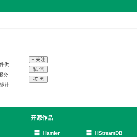
+ 关注
软件供
私 信
服务
拉 黑
缘计
开源作品
Hamler
HStreamDB