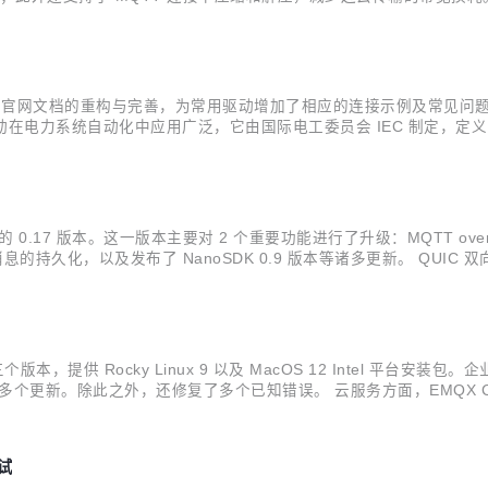
用户更灵活地处理和转换数据流。 运营效率增强。新版本中继续优化了数
，进行了官网文档的重构与完善，为常用驱动增加了相应的连接示例及常见问题
0 此驱动在电力系统自动化中应用广泛，它由国际电工委员会 IEC 制定，
面向连接的基于客户端/服务器架构的通信协议，主要用来在 IEC61850 
0.17 版本。这一版本主要对 2 个重要功能进行了升级：MQTT ove
息的持久化，以及发布了 NanoSDK 0.9 版本等诸多更新。 QUIC 双
 有望成为有史以来最安全但也最复杂的 TLS 协议。相较于 TLS 1/1.1/
 三个版本，提供 Rocky Linux 9 以及 MacOS 12 Intel 平台安装包。企
 支持等多个更新。除此之外，还修复了多个已知错误。 云服务方面，EMQX Cl
制。 EMQX Rocky Linux 9 与 Ma...
测试