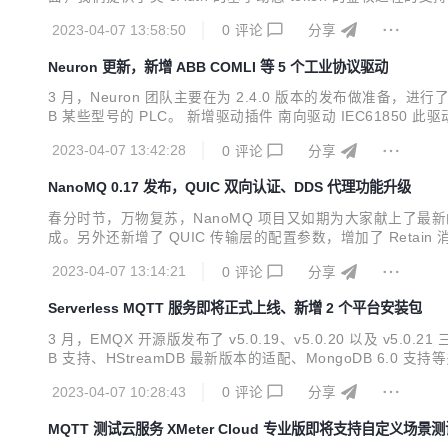
字符串相关、base64 编码相关以及压缩相关的函数，方便
2023-04-07 13:58:50
0
评论
分享
Neuron 更新，新增 ABB COMLI 等 5 个工业协议驱动
3 月，Neuron 团队主要在为 2.4.0 版本的发布做准备
B 某些型号的 PLC。 新增驱动插件 南向驱动 IEC6185
前实现了 IEC61850 下的 MMS 消息数据，MMS 是一种
2023-04-07 13:42:28
0
评论
分享
NanoMQ 0.17 发布，QUIC 双向认证、DDS 代理功能升级
春分时节，万物复苏，NanoMQ 项目又如期为大家献上了最新的 
成。另外还新增了 QUIC 传输层的配置参数，增加了 Retain 消
范以来，TLS 协议也经过了多次版本的更新。最新推出的 TLS 1.3
2023-04-07 13:14:21
0
评论
分享
Serverless MQTT 服务即将正式上线、新增 2 个平台安装包
3 月，EMQX 开源版发布了 v5.0.19、v5.0.20 以及 v5.0.21
B 支持、HStreamDB 最新版本的适配、MongoDB 6.0
多租户技术和按量计费的模式，为用户提供了极速的部署创建和有效的成本控
2023-04-07 10:28:43
0
评论
分享
MQTT 测试云服务 XMeter Cloud 专业版即将支持自定义场景