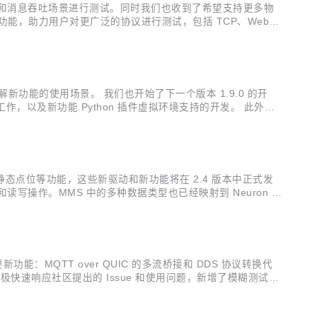
 并发连接和消息吞吐场景进行测试。同时我们也收到了希望支持更多物
重要功能，助力用户对更广泛的协议进行测试，包括 TCP、WebSo
d 基础版及专业版均已提供多种内置 MQTT ...
步了解新功能的使用场景。 我们也开始了下一个版本 1.9.0 的开
，以及新功能 Python 插件虚拟环境支持的开发。 此外，2
开发中常用的技术，对 Pyt...
驱动支持以及静态点位等功能，这些新驱动和新功能将在 2.4 版本中正式发
的连接和读写操作。MMS 中的多种数据类型也已经映射到 Neuron 类
动 DF1...
能：MQTT over QUIC 的多流桥接和 DDS 协议转换代
极快速响应社区提出的 Issue 和使用问题，新增了模糊测试用
TT over QUIC：物联网消息传输还有更多可能 ...