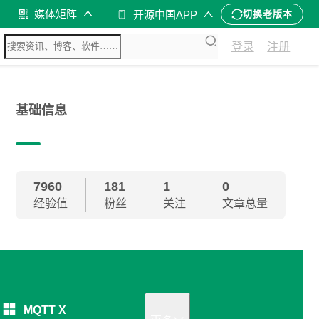
媒体矩阵
开源中国APP
切换老版本
登录
注册
基础信息
7960
181
1
0
经验值
粉丝
关注
文章总量
MQTT X