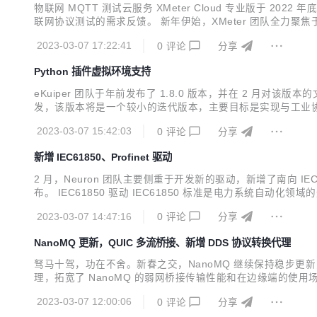
物联网 MQTT 测试云服务 XMeter Cloud 专业版于
联网协议测试的需求反馈。 新年伊始，XMeter 团队全力聚焦于
cket、HTTP 等。此外，XMeter Cloud 新版本还将在用
2023-03-07 17:22:41
0
评论
分享
Python 插件虚拟环境支持
eKuiper 团队于年前发布了 1.8.0 版本，并在 2 月对该
发，该版本将是一个较小的迭代版本，主要目标是实现与工业协议网
月还发布了 1.8.1 版本，包含导入 Portable 插件以及 Flow E
2023-03-07 15:42:03
0
评论
分享
新增 IEC61850、Profinet 驱动
2 月，Neuron 团队主要侧重于开发新的驱动，新增了南向 IEC61
布。 IEC61850 驱动 IEC61850 标准是电力系统自动化领
型中，现在可以通过指定 IED（智能电子设备）中的 DA（对象属性）
2023-03-07 14:47:16
0
评论
分享
NanoMQ 更新，QUIC 多流桥接、新增 DDS 协议转换代理
驽马十驾，功在不舍。新春之交，NanoMQ 继续保持稳步更新，最新
理，拓宽了 NanoMQ 的弱网桥接传输性能和在边缘端的使用
例和自动化的代码覆盖测试脚本。另外还新增了绿色安装版的 Window
2023-03-07 12:00:06
0
评论
分享