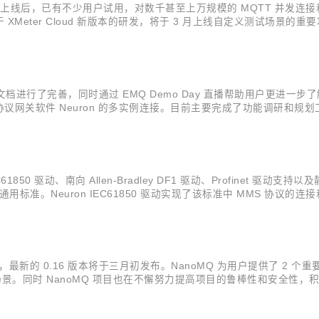
 2022 年底上线后，已有不少用户试用，对数千甚至上万规模的 MQTT
 XMeter Cloud 新版本的研发，将于 3 月上线自定义测试场景的
户体验和产品性能上进一步提升与优化。 自定义测试场景支持 XMeter Clou
版本的文档进行了完善，同时通过 EMQ Demo Day 直播帮助用户更进一
关软件 Neuron 的多实例连接。目前主要完成了功能调研和规划工作
ditor 等 bug 修复。 Python 插件虚拟环境支持 虚拟环境是 Python 
850 驱动、南向 Allen-Bradley DF1 驱动、Profinet 
域的通用标准。Neuron IEC61850 驱动实现了该标准中 MMS 协议
地址和类型，完成数据的获取和修改操作。 Allen-Bradley DF1 驱
的 0.16 版本将于三月初发布。NanoMQ 为用户提供了 2 个重要新功
场景。同时 NanoMQ 项目也在不懈努力提高项目的鲁棒性和安全性，积
s 平台安装包。 *关于 MQTT over QUIC 的技术解析可参考：MQ