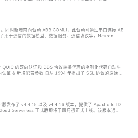
据导入和导出功能，支持选择需要的规则进行导入导出，实...
。同时新增南向驱动 ABB COMLI，此驱动可通过串口连接 AB
定义了用于通信的数据模型、数据服务、通信协议等。Neuron 目
设备之间进行高效可靠的数据采集以及设备控制写入。 南向驱动 ...
r QUIC 的双向认证和 DDS 协议转换代理的序列化代码自动生
向认证 & 新增配置参数 自从 1994 年提出了 SSL 协议的原始规
1.2，1.3 版本具备更...
业版发布了 v4.4.15 以及 v4.4.16 版本，提供了 Apache IoTD
oud Serverless 正式版即将于四月初正式上线。该版本通过