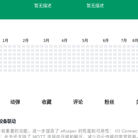
暂无描述
暂无描述
动弹
收藏
评论
粉丝
与设备联动
一些重要的功能，进一步提高了 eKuiper 的性能和可用性： IO Connec
程的支持；此外还支持了 MQTT 连接中压缩和解压，减少边云传输的带宽损