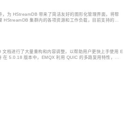
e 组件，为 HStreamDB 带来了简洁友好的图形化管理界面，将帮
I，用来管理 HStreamDB 集群内的各项资源和工作负载，目前支持的主
.0 文档进行了大量重构和内容调整，以帮助用户更快上手使用 E
持 在 5.0.18 版本中，EMQX 利用 QUIC 的多路复用特性，扩
阻塞，每个主题可以有独立的流以消除其他主题...