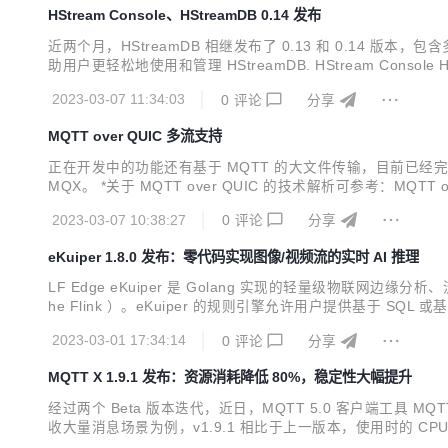
HStream Console、HStreamDB 0.14 发布
近两个月，HStreamDB 相继发布了 0.13 和 0.14 版本
助用户更轻松地使用和管理 HStreamDB. HStream Consol
要功能如下： stream 管理：包括查看、新建、删除 stream，以及管理 
2023-03-07 11:34:03
0
评论
分享
MQTT over QUIC 多流支持
正在开发中的功能还有基于 MQTT 的大文件传输，目前已经完
MQX。 *关于 MQTT over QUIC 的技术解析可参考：MQTT
展 MQTT over QUIC 实现了多流支持。 启用多流将
2023-03-07 10:38:27
0
评论
分享
eKuiper 1.8.0 发布：零代码实现图像/视频流的实时 AI 推理
LF Edge eKuiper 是 Golang 实现的轻量级物联
he Flink ）。eKuiper 的规则引擎允许用户提供基于 SQ
有： 零编码 AI 推理： 通过通用 AI 函数，用户无需编码即可针对
2023-03-01 17:34:14
0
评论
分享
MQTT X 1.9.1 发布：资源消耗降低 80%，稳定性大幅提升
经过两个 Beta 版本迭代，近日，MQTT 5.0 客户端工具
收大量消息场景为例，v1.9.1 相比于上一版本，使用时的 
试，进而构建物联网应用，提供更加可靠的保障。 最新版本：点击