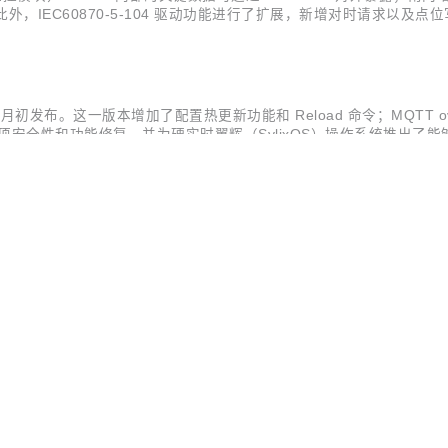
。此外，IEC60870-5-104 驱动功能进行了扩展，新增对时请求以及点
ron 以及设备进行监控管理。 协议驱动更新 新增西门子 FetchWrite 驱动
本月初发布。这一版本增加了配置热更新功能和 Reload 命令；MQTT o
安全性和功能修复，并为硬实时翼辉（SylixOS）操作系统推出了能够
能。由于 NanoMQ 为纯 C 语言开发，无内置运行时，所以热更新功
O
下载日志等功能提升产品易用性外，Neuron 2.3.0 版本还新增了 CIP Ether
业设备的接入。 此外，自 2.3.0 版本起，集成 eKuiper 的 Neuro
计 Neuron 2.3.0 版本基于 Pr...
件
X CLI 命令行客户端实现支持 MQTT 的性能测试，桌面端应用新增了关
开源
×
AI ·
MQTT X CLI 命令行客户端将支持自动重连，支持读取和存储本地配
动频率 1.9.1 版本中我们新增了一个配置项：滚动频率。该配置项
流接入处理