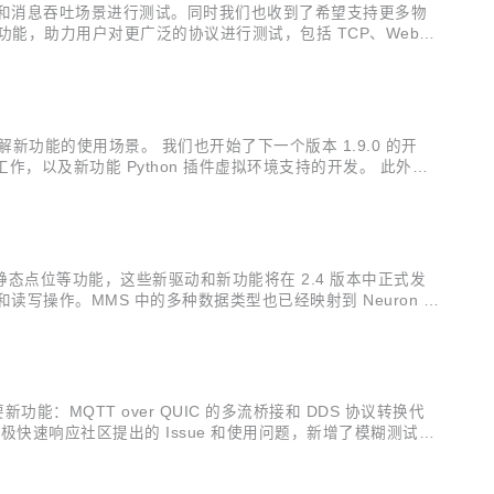
 并发连接和消息吞吐场景进行测试。同时我们也收到了希望支持更多物
重要功能，助力用户对更广泛的协议进行测试，包括 TCP、WebSo
d 基础版及专业版均已提供多种内置 MQTT ...
步了解新功能的使用场景。 我们也开始了下一个版本 1.9.0 的开
，以及新功能 Python 插件虚拟环境支持的开发。 此外，2
开发中常用的技术，对 Pyt...
驱动支持以及静态点位等功能，这些新驱动和新功能将在 2.4 版本中正式发
的连接和读写操作。MMS 中的多种数据类型也已经映射到 Neuron 类
动 DF1...
能：MQTT over QUIC 的多流桥接和 DDS 协议转换代
极快速响应社区提出的 Issue 和使用问题，新增了模糊测试用
TT over QUIC：物联网消息传输还有更多可能 ...