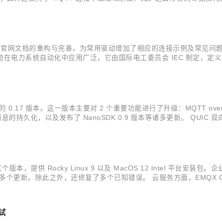
用户更灵活地处理和转换数据流。 运营效率增强。新版本中继续优化了数
，进行了官网文档的重构与完善，为常用驱动增加了相应的连接示例及常见问题
0 此驱动在电力系统自动化中应用广泛，它由国际电工委员会 IEC 制定，
面向连接的基于客户端/服务器架构的通信协议，主要用来在 IEC61850 
0.17 版本。这一版本主要对 2 个重要功能进行了升级：MQTT ove
息的持久化，以及发布了 NanoSDK 0.9 版本等诸多更新。 QUIC 双
 有望成为有史以来最安全但也最复杂的 TLS 协议。相较于 TLS 1/1.1/
 三个版本，提供 Rocky Linux 9 以及 MacOS 12 Intel 平台安装包。企
 支持等多个更新。除此之外，还修复了多个已知错误。 云服务方面，EMQX Cl
制。 EMQX Rocky Linux 9 与 Ma...
测试