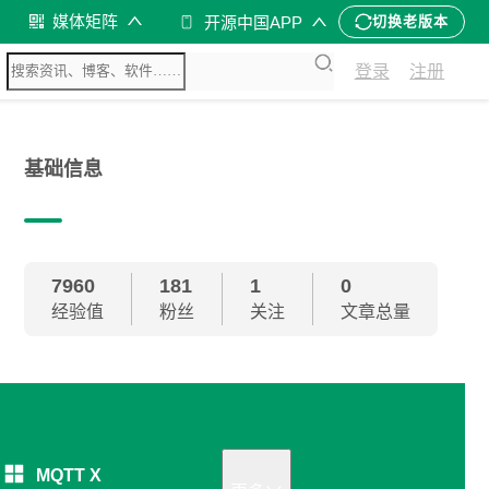
媒体矩阵
开源中国APP
切换老版本
登录
注册
基础信息
7960
181
1
0
经验值
粉丝
关注
文章总量
MQTT X