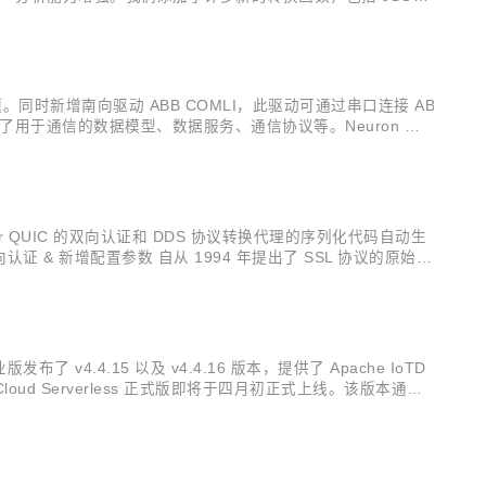
据导入和导出功能，支持选择需要的规则进行导入导出，实...
。同时新增南向驱动 ABB COMLI，此驱动可通过串口连接 AB
定义了用于通信的数据模型、数据服务、通信协议等。Neuron 目
设备之间进行高效可靠的数据采集以及设备控制写入。 南向驱动 ...
r QUIC 的双向认证和 DDS 协议转换代理的序列化代码自动生
向认证 & 新增配置参数 自从 1994 年提出了 SSL 协议的原始规
1.2，1.3 版本具备更...
业版发布了 v4.4.15 以及 v4.4.16 版本，提供了 Apache IoTD
oud Serverless 正式版即将于四月初正式上线。该版本通过