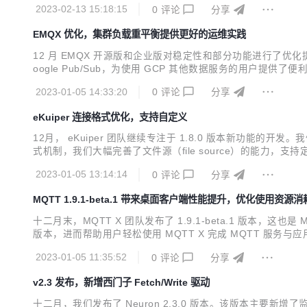
2023-02-13 15:18:15
0
评论
分享
消息时点击主题过滤的...
EMQX 优化，集群负载重平衡提供更好的运维实践
12 月 EMQX 开源版和企业版对稳定性和部分功能进行了优化提升
oogle Pub/Sub，为使用 GCP 其他数据服务的用户提供了便利
EMQX 开源版发布了 v5.0.12，更新了 Dashboard 1.1.3
2023-01-05 14:33:20
0
评论
分享
eKuiper 连接格式优化，支持自定义
12月， eKuiper 团队继续专注于 1.8.0 版本新功能的
式机制，我们大幅完善了文件源（file source）的能
能，支持节点的迁移。另外，我们也修复了一些问题，并发布到 1.7.x 版本
2023-01-05 13:14:14
0
评论
分享
MQTT 1.9.1-beta.1 带来桌面客户端性能提升，优化使用资源消
十二月末，MQTT X 团队发布了 1.9.1-beta.1 版本
版本，进而帮助用户轻松使用 MQTT X 完成 MQTT 服务与应
存消耗，优化数据存储方式，减少数据库崩溃的情况；在 MQT
2023-01-05 11:35:52
0
评论
分享
题。 目...
v2.3 发布，新增西门子 Fetch/Write 驱动
十二月，我们发布了 Neuron 2.3.0 版本。该版本主要新增了监控