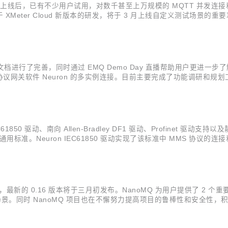
 2022 年底上线后，已有不少用户试用，对数千甚至上万规模的 MQTT
 XMeter Cloud 新版本的研发，将于 3 月上线自定义测试场景的
户体验和产品性能上进一步提升与优化。 自定义测试场景支持 XMeter Clou
版本的文档进行了完善，同时通过 EMQ Demo Day 直播帮助用户更进一
关软件 Neuron 的多实例连接。目前主要完成了功能调研和规划工作
ditor 等 bug 修复。 Python 插件虚拟环境支持 虚拟环境是 Python 
850 驱动、南向 Allen-Bradley DF1 驱动、Profinet 
域的通用标准。Neuron IEC61850 驱动实现了该标准中 MMS 协议
地址和类型，完成数据的获取和修改操作。 Allen-Bradley DF1 驱
的 0.16 版本将于三月初发布。NanoMQ 为用户提供了 2 个重要新功
场景。同时 NanoMQ 项目也在不懈努力提高项目的鲁棒性和安全性，积
s 平台安装包。 *关于 MQTT over QUIC 的技术解析可参考：MQ