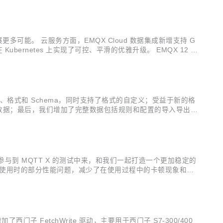
更多可能。 云服务方面，EMQX Cloud 数据集成新增支持 G
 Kubernetes 上实现了可控、平滑的优雅升级。 EMQX 12 月
离了连接、格式和 Schema，同时支持了格式的自定义；受益于新的格
系统数据；最后，我们增加了完整数据包括规则和配置的导入导出功
完成的新功能 v1.7.4：包含 bug fix...
用户参与到 MQTT X 的测试中来，和我们一起打造一个更加稳定的
 X 桌面端使用时的部分性能问题，减少了在使用过程中的卡顿现象和内
中，减少了每次使用时的参数输入；同时也修复了一些已知的问
西门子 FetchWrite 驱动，主要用于西门子 S7-300/400