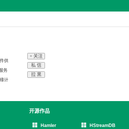
+ 关注
软件供
私 信
服务
拉 黑
缘计
开源作品
Hamler
HStreamDB