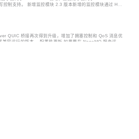
位写控制支持。 新增监控模块 2.3 版本新增的监控模块通过 HTT
 西门子...
ver QUIC 桥接再次得到升级，增加了拥塞控制和 QoS 消息优
兼容运行的版本。 配置热更新 如果要在 NanoMQ 服务运行
能仅支持配置文件中部分标注为「Hot updatable」的字
SCHINA
net/IP、Mitsubishi Melsec 1E frame E71 和
n 版本正式命名为 NeuronEX；访问 Web 和 HTTP API 的
OSCHINA
OSCHINA
于学习 MQTT 的帮助页面等，此外还进行了一些使用优化和问题修
开发者生态社区
置文件，还可对于接收到的消息进行格式转换；桌面端应用支持设置滚
用于设置消息列表的滚动频率，需要在开启自动滚动时才可以配