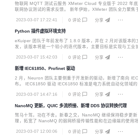
物联网 MQTT 测试云服务 XMeter Cloud 专业版于
联网协议测试的需求反馈。 新年伊始，XMeter 团队全力聚焦于
cket、HTTP 等。此外，XMeter Cloud 新版本还将在用
2023-03-07 17:22:41
0
评论
分享
Python 插件虚拟环境支持
eKuiper 团队于年前发布了 1.8.0 版本，并在 2 月对该
发，该版本将是一个较小的迭代版本，主要目标是实现与工业协议网
月还发布了 1.8.1 版本，包含导入 Portable 插件以及 Flow E
2023-03-07 15:42:03
0
评论
分享
新增 IEC61850、Profinet 驱动
2 月，Neuron 团队主要侧重于开发新的驱动，新增了南向 IEC61
布。 IEC61850 驱动 IEC61850 标准是电力系统自动化领
型中，现在可以通过指定 IED（智能电子设备）中的 DA（对象属性）
2023-03-07 14:47:16
0
评论
分享
NanoMQ 更新，QUIC 多流桥接、新增 DDS 协议转换代理
驽马十驾，功在不舍。新春之交，NanoMQ 继续保持稳步更新，最新
理，拓宽了 NanoMQ 的弱网桥接传输性能和在边缘端的使用
例和自动化的代码覆盖测试脚本。另外还新增了绿色安装版的 Window
2023-03-07 12:00:06
0
评论
分享