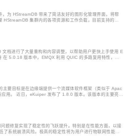
e 组件，为 HStreamDB 带来了简洁友好的图形化管理界面，将帮
I，用来管理 HStreamDB 集群内的各项资源和工作负载，目前支持的主
.0 文档进行了大量重构和内容调整，以帮助用户更快上手使用 E
持 在 5.0.18 版本中，EMQX 利用 QUIC 的多路复用特性，扩
阻塞，每个主题可以有独立的流以消除其他主题...
per 的主要目标是在边缘端提供一个流媒体软件框架（类似于 Apac
应用。 近日，eKuiper 发布了 1.8.0 版本。该版本的主要亮点
low Lite 模型...
优化以及已知问题修复实现了稳定性的飞跃提升。特别是在性能方面，以接
极大降低了系统崩溃风险。极高的稳定性将为用户进行物联网性能测
 X 的桌面客户端应用进行了大量性能优化工作，以提升在接收大量