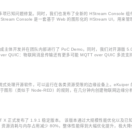
，包含多项已知问题修复。同时，我们也发布了全新的 HStream Consol
e HStream Console 是一套基于 Web 的图形化的 HStream U
stream 包含的 shard subscription 管理：...
成主体开发并在团队内部进行了 PoC Demo。同时，我们对开源版 5
 over QUIC：物联网消息传输还有更多可能 MQTT over QUIC 多流支
为消息通信带来以下改善： 解耦连接控制和消息传输； 避免主题之间的队首
网边缘分析、流式处理开源软件，可以运行在各类资源受限的边缘设备上。eKui
L 或基于图形（类似于 Node-RED）的规则，在几分钟内创建物联网边缘分析
流式数据或视频流实现实时 AI 算法推理。该函数可以推理任意的 Tensor F
 MQTT X 正式发布了 1.9.1 稳定版本。 该版本通过大规模性能
CPU 资源消耗与内存占用减少 80%，整体性能得到大幅优化提升，
下载 桌面客户端 性能优化 在 1.9.1 版本中，我们针对 MQTT