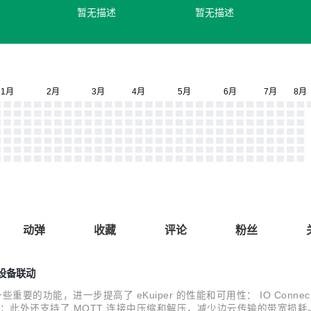
暂无描述
暂无描述
动弹
收藏
评论
粉丝
与设备联动
一些重要的功能，进一步提高了 eKuiper 的性能和可用性： IO Connec
程的支持；此外还支持了 MQTT 连接中压缩和解压，减少边云传输的带宽损