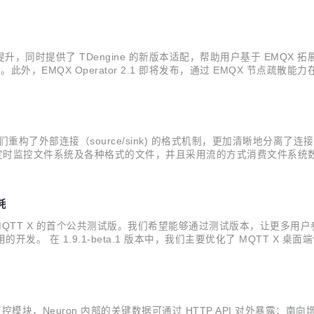
，同时提供了 TDengine 的新版本适配，帮助用户基于 EMQX 拓展
。此外，EMQX Operator 2.1 即将发布，通过 EMQX 节点疏散能力在
 版本。企业版即将发布 v4.3.18 以及 v4.4.12，提供集群负载重平衡与节...
开发。我们重构了外部连接（source/sink) 的格式机制，更加清晰地分
力，支持定时监控文件系统及各种格式的文件，并且采用流的方式消费文件
中。 12月的版本发布包括： v1.8.0-alpha.3：包含 1.8.0 已开发
耗
，这也是 MQTT X 的首个公共测试版。我们希望能够通过测试版本，让更多
用的开发。 在 1.9.1-beta.1 版本中，我们主要优化了 MQTT
T X CLI 中加入自动重连功能，并支持将配置参数保存到配置文件
模块，Neuron 内部的关键数据可通过 HTTP API 对外暴露；南向增加了