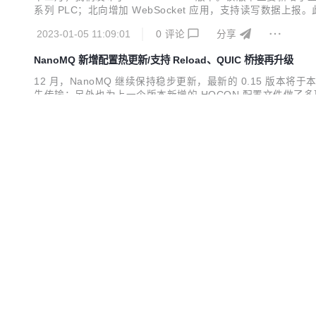
系列 PLC；北向增加 WebSocket 应用，支持读写数据上报
P API 将 Neuron 内部的关键数据对外暴露，方便用户对 Neu
2023-01-05 11:09:01
0
评论
分享
NanoMQ 新增配置热更新/支持 Reload、QUIC 桥接再升级
12 月，NanoMQ 继续保持稳步更新，最新的 0.15 版本将于
先传输；另外也为上一个版本新增的 HOCON 配置文件做了多项
过程中修改运行参数而不影响已经连接的客户端，就需要使用热更新功
2023-01-05 10:47:38
1
评论
分享
段...
Neuron 2.3.0 发布：更轻松地接入和管理海量工业设备
Neuron 2.3.0 版本现已正式发布！ 除了新增数据统计、模糊搜索、页面
Fanuc Focas 三个协议驱动，以更强大的能力帮助工业用户实现海量工
端口统一为 7000，不再需要 7001 端口。 新功能提升运维体验 数据统
2022-12-15 17:09:14
0
评论
分享
v1.9.1 进行中：MQTT X CLI 支持自动重连及保存和读取本地文
十一月初，MQTT X 团队发布了 1.9.0 版本：MQTT 
复。 目前，团队正专注于 1.9.1 版本的开发。新版本中 
动频率，并修复了一些使用上的问题。 桌面客户端 支持设置滚
2022-12-08 14:11:53
0
评论
分享
置。 在之前的版本中，当我...
eKuiper 1.8.0，提升规则自治能力与原生分析能力、支持视频