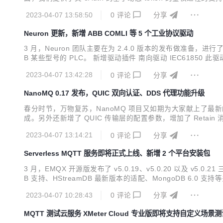
字符串相关、base64 编码相关以及压缩相关的函数，方便
2023-04-07 13:58:50
0
评论
分享
Neuron 更新，新增 ABB COMLI 等 5 个工业协议驱动
3 月，Neuron 团队主要在为 2.4.0 版本的发布做准备
B 某些型号的 PLC。 新增驱动插件 南向驱动 IEC6185
前实现了 IEC61850 下的 MMS 消息数据，MMS 是一种
2023-04-07 13:42:28
0
评论
分享
NanoMQ 0.17 发布，QUIC 双向认证、DDS 代理功能升级
春分时节，万物复苏，NanoMQ 项目又如期为大家献上了最新的 
成。另外还新增了 QUIC 传输层的配置参数，增加了 Retain 消
范以来，TLS 协议也经过了多次版本的更新。最新推出的 TLS 1.3
2023-04-07 13:14:21
0
评论
分享
Serverless MQTT 服务即将正式上线、新增 2 个平台安装包
3 月，EMQX 开源版发布了 v5.0.19、v5.0.20 以及 v5.0.21
B 支持、HStreamDB 最新版本的适配、MongoDB 6.0
多租户技术和按量计费的模式，为用户提供了极速的部署创建和有效的成本控
2023-04-07 10:28:43
0
评论
分享
MQTT 测试云服务 XMeter Cloud 专业版即将支持自定义场景