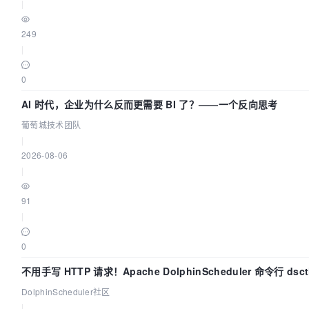
|
249
|
0
AI 时代，企业为什么反而更需要 BI 了？——一个反向思考
葡萄城技术团队
|
2026-08-06
|
91
|
0
不用手写 HTTP 请求！Apache DolphinScheduler 命令行 dsct
分钟上手
DolphinScheduler社区
|