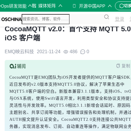
媒体矩阵
vOps研发效能
开源中国APP
切
登录
CocoaMQTT v2.0：首个支持 MQTT 5.0
iOS 客户端
EMQ映云科技
2021-11-24
486
0
复制
CocoaMQTT是EMQ团队为iOS开发者提供的MQTT客户端SD
近日发布的v2.0版本支持MQTT5.0协议，解决了苹果生态中
MQTT5.0客户端的空白。新版本兼容3.1.1版本，支持iOS、tvO
与OSX系统，使用Swift语言开发，利用类型安全和协议支持提
灵活性与并发效率。MQTT5.0相比3.1.1新增会话延时、原因
主题别名、共享订阅等功能，增强错误报告和处理机制，并通
AUTH报文提升认证安全。CocoaMQTT2.0支持连接公共MQT
务器，实现消息发布、订阅、自动重连等操作，满足物联网业