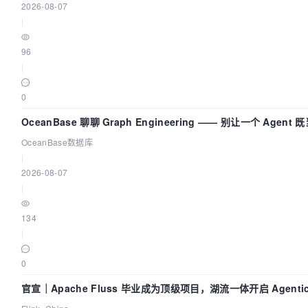
2026-08-07
|
96
|
0
OceanBase 聊聊 Graph Engineering —— 别让一个 Agent 
动员又
OceanBase数据库
|
2026-08-07
|
134
|
0
官宣｜Apache Fluss 毕业成为顶级项目，湖流一体开启 Agenti
Lake 全面实时化时代