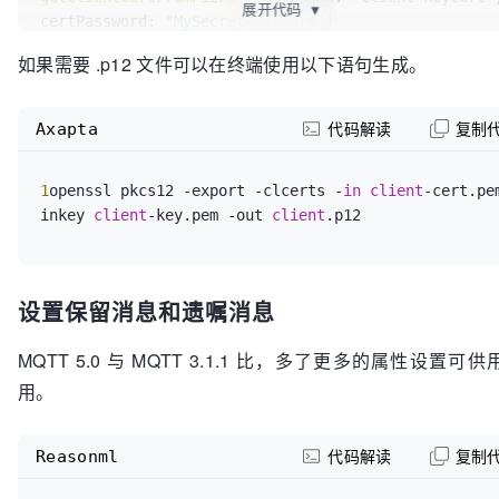
展开代码
▼
certPassword: 
"MySecretPassword"
var
 sslSettings: 
[String: NSObject]
 = 
[:]
如果需要 .p12 文件可以在终端使用以下语句生成。
sslSettings
[kCFStreamSSLCertificates as String]
 = 
clientCertArray

Axapta
代码解读
复制
///MQTT 5.0
mqtt5!
.sslSettings
 = sslSettings

1
openssl pkcs12 -export -clcerts -
in
client
-cert.pe
inkey 
client
-key.pem -out 
client
///MQTT 3.1.1
mqtt!
.sslSettings
设置保留消息和遗嘱消息
MQTT 5.0 与 MQTT 3.1.1 比，多了更多的属性设置可
用。
Reasonml
代码解读
复制