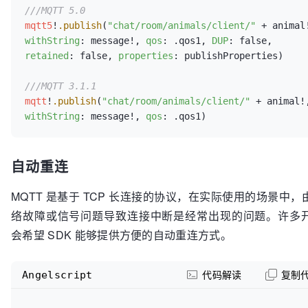
//let subscriptions : [(String, CocoaMQTTQoS)] = 
///MQTT 5.0
[(
"chat/room/animals/client/+"
, qos: 
mqtt5
!
.publish
(
"chat/room/animals/client/"
CocoaMQTTQoS.qos1),(
"chat/room/foods/client/+"
, qos:
withString
: message!, 
qos
: .qos1, 
DUP
: false, 
CocoaMQTTQoS.qos1),(
"chat/room/trees/client/+"
, qos:
retained
: false, 
properties
: publishProperties)

CocoaMQTTQoS.qos1)]

//mqtt.
subscribe
///MQTT 3.1.1
mqtt
!
.publish
(
"chat/room/animals/client/"
withString
: message!, 
qos
自动重连
MQTT 是基于 TCP 长连接的协议，在实际使用的场景中，
络故障或信号问题导致连接中断是经常出现的问题。许多
会希望 SDK 能够提供方便的自动重连方式。
Angelscript
代码解读
复制