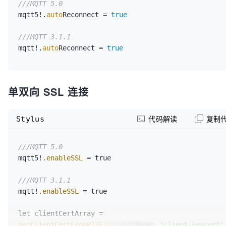
///MQTT 5.0
mqtt5!.
auto
Reconnect = 
true
///MQTT 3.1.1
mqtt!.
auto
Reconnect = 
true
单双向 SSL 连接
Stylus
代码解读
复制
///MQTT 5.0
mqtt5!
.enableSSL
 = true

///MQTT 3.1.1
mqtt!
.enableSSL
 = true

let clientCertArray = 
getClientCertFromP12File
(certName: 
"client-keycert"
,