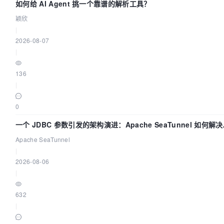
如何给 AI Agent 挑一个靠谱的解析工具？
颖欣
|
2026-08-07
|
136
|
0
一个 JDBC 参数引发的架构演进：Apache SeaTunnel 如何解
据同步中的“定时 Flush”难题
Apache SeaTunnel
|
2026-08-06
|
632
|