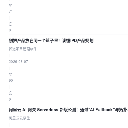
71
|
0
别把产品放在同一个篮子里！读懂IPD产品规划
禅道项目管理软件
|
2026-08-07
|
90
|
0
阿里云 AI 网关 Serverless 新版公测：通过“AI Fallback”与拓
视化构建 AI 流量治理底座
阿里云云原生
|