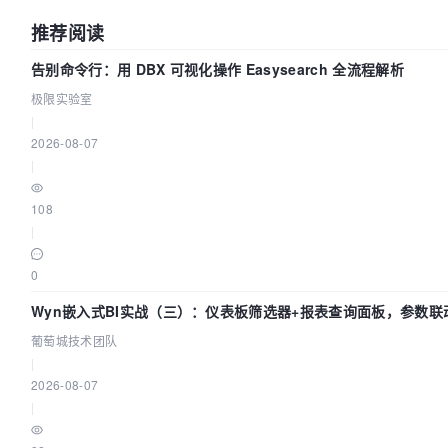
推荐阅读
告别命令行：用 DBX 可视化操作 Easysearch 全流程解析
极限实验室
|
2026-08-07
|
108
|
0
Wyn嵌入式BI实战（三）：仪表板筛选器+报表查询面板，参数联
闭环
葡萄城技术团队
|
2026-08-07
|