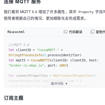
连接 MQTT 服务
我们看到 MQTT 5.0 增加了许多属性，其中
字段
Property
使用者根据自己的情况，更加细致化去完成需求。
Reasonml
代码解读
复制
///MQTT 5.0
let
 clientID = 
"CocoaMQTT-"
 + 
String
(
ProcessInfo
()
let
 mqtt5 = 
CocoaMQTT5
(clientID: clientID, host: 
"broker-cn.emqx.io"
, port: 
1883
)

let
 connectProperties = 
MqttConnectProperties
()
connectProperties.topicAliasMaximum = 
0
展开代码
▼
connectProperties.sessionExpiryInterval = 
0
connectProperties.receiveMaximum = 
100
订阅主题
connectProperties.maximumPacketSize = 
500
mqtt5.connectProperties = connectProperties
