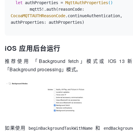
let
 authProperties = 
MqttAuthProperties
()
        mqtt5!.auth(reasonCode: 
CocoaMQTTAUTHReasonCode
.continueAuthentication, 
iOS 应用后台运行
推荐使用 「Background fetch」模式或 IOS 13
「Background processing」模式。
如果使用
和
beginBackgroundTaskWithName
endBackgroun