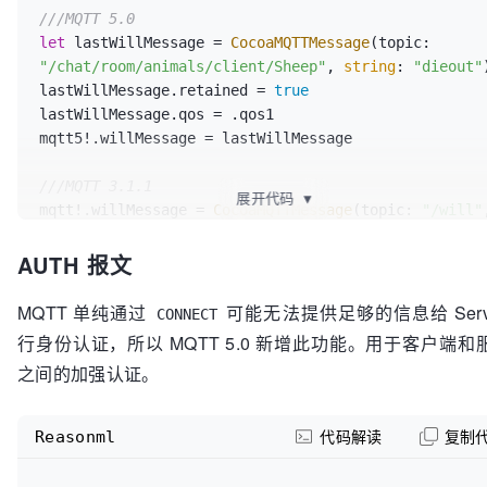
///MQTT 5.0
let
 lastWillMessage = 
CocoaMQTTMessage
(topic: 
"/chat/room/animals/client/Sheep"
, 
string
: 
"dieout"
)
lastWillMessage.retained = 
true
lastWillMessage.qos = .qos1

mqtt5!.willMessage = lastWillMessage

///MQTT 3.1.1
展开代码
▼
mqtt!.willMessage = 
CocoaMQTTMessage
(topic: 
"/will"
string
: 
"dieout"
AUTH 报文
MQTT 单纯通过
可能无法提供足够的信息给 Serve
CONNECT
行身份认证，所以 MQTT 5.0 新增此功能。用于客户端和
之间的加强认证。
Reasonml
代码解读
复制