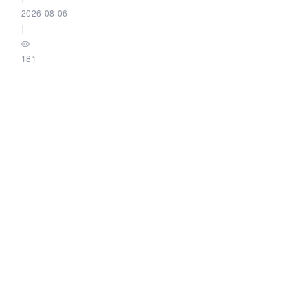
2026-08-06
|
181
|
0
Databend 产品更新：从 Spatial Index Join 到 Eval 数据管道
Databend
|
2026-08-06
|
191
|
0