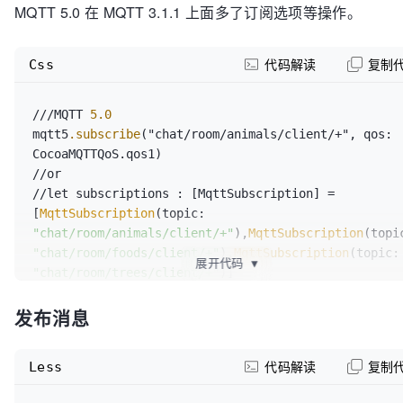
MQTT 5.0 在 MQTT 3.1.1 上面多了订阅选项等操作。
mqtt5.username = 
"test"
mqtt5.password = 
"public"
Css
代码解读
复制
mqtt5.willMessage = 
CocoaMQTTWill
(topic: 
"/will"
, 
message: 
"dieout"
)

mqtt5.keepAlive = 
60
///MQTT 
5.0
mqtt5.delegate = self

mqtt5
.subscribe
("chat/room/animals/client/+", qos: 
mqtt5.connect
()
CocoaMQTTQoS.qos1)

//or

///MQTT 3.1.1
//let subscriptions : [MqttSubscription] = 
let
 clientID = 
"CocoaMQTT-"
 + 
[
MqttSubscription
(topic: 
String
(
ProcessInfo
()
"chat/room/animals/client/+"
),
MqttSubscription
let
 mqtt = 
CocoaMQTT
(clientID: clientID, host: 
"chat/room/foods/client/+"
),
MqttSubscription
(top
"broker-cn.emqx.io"
, port: 
展开代码
1883
)

▼
"chat/room/trees/client/+"
)]

mqtt.username = 
"test"
//mqtt.
subscribe
(subscriptions)

mqtt.password = 
"public"
发布消息
mqtt.willMessage = 
CocoaMQTTWill
(topic: 
"/will"
, 
///MQTT 
3.1
.
1
message: 
"dieout"
)

mqtt.
subscribe
(
"chat/room/animals/client/+"
, qos: 
mqtt.keepAlive = 
60
Less
代码解读
复制
CocoaMQTTQoS.qos1)

mqtt.delegate = self

//or

mqtt.connect
()