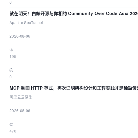
0
就在明天！白鲸开源与你相约 Community Over Code Asia 202
主题演讲！
Apache SeaTunnel
|
2026-08-06
|
195
|
0
MCP 重回 HTTP 范式，再次证明架构设计和工程实践才是稀缺资
阿里云云原生
|
2026-08-06
|
478
|