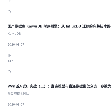
82
|
0
国产数据库 KaiwuDB 时序引擎：从 InfluxDB 迁移的完整技术
KaiwuDB
|
2026-08-07
|
147
|
0
Wyn嵌入式BI实战（二）：直连模型与直连数据集怎么选，参数
么不生效？| 葡萄城技术团队
葡萄城技术团队
|
2026-08-07
|