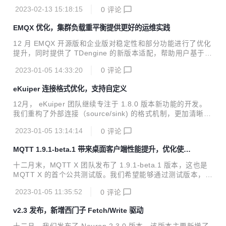
化以及已知问题修复实现了稳定性的飞跃提升。特别是在性能
2023-02-13 15:18:15
0
评论
方面，以接收大量消息场景为例，v1.9.1 相比于上一版本，使
用时的 CPU 资源消耗与内存占用减少 80%，整体性能得到大
EMQX 优化，集群负载重平衡提供更好的运维实践
幅优化提升，极大降低了系统崩溃风险。极高的稳定性将为用
户进行物联网性能测试，进而构建物联网应用，提供更加可靠
12 月 EMQX 开源版和企业版对稳定性和部分功能进行了优化
的保障。 最新版本：点击下载 桌面客户端 性能优化 在 1.9.1
提升，同时提供了 TDengine 的新版本适配，帮助用户基于 E
版本中，我们针对 MQTT X 的桌面客户端应用进行了大量性
MQX 拓展更多可能。 云服务方面，EMQX Cloud 数据集成新
能优化工作，以提升在接收大量消息时点击主题过滤的...
2023-01-05 14:33:20
0
评论
增支持 Google Pub/Sub，为使用 GCP 其他数据服务的用户
提供了便利。此外，EMQX Operator 2.1 即将发布，通过 E
eKuiper 连接格式优化，支持自定义
MQX 节点疏散能力在 Kubernetes 上实现了可控、平滑的优
雅升级。 EMQX 12 月 EMQX 开源版发布了 v5.0.12，更新
12月， eKuiper 团队继续专注于 1.8.0 版本新功能的开发。
了 Dashboard 1.1.3 版本。企业版即将发布 v4.3.18 以及 v4.
我们重构了外部连接（source/sink) 的格式机制，更加清晰地
4.12，提供集群负载重平衡与节...
分离了连接、格式和 Schema，同时支持了格式的自定义；受
2023-01-05 13:14:14
0
评论
益于新的格式机制，我们大幅完善了文件源（file source）的
能力，支持定时监控文件系统及各种格式的文件，并且采用流
MQTT 1.9.1-beta.1 带来桌面客户端性能提升，优化使用
的方式消费文件系统数据；最后，我们增加了完整数据包括规
资源消耗
则和配置的导入导出功能，支持节点的迁移。另外，我们也修
十二月末，MQTT X 团队发布了 1.9.1-beta.1 版本，这也是
复了一些问题，并发布到 1.7.x 版本中。 12月的版本发布包
MQTT X 的首个公共测试版。我们希望能够通过测试版本，让
括： v1.8.0-alpha.3：包含 1.8.0 已开发完成的新功能 v1.7.
更多用户参与到 MQTT X 的测试中来，和我们一起打造一个
4：包含 bug fix...
2023-01-05 11:35:52
0
评论
更加稳定的版本，进而帮助用户轻松使用 MQTT X 完成 MQT
T 服务与应用的开发。 在 1.9.1-beta.1 版本中，我们主要优
v2.3 发布，新增西门子 Fetch/Write 驱动
化了 MQTT X 桌面端使用时的部分性能问题，减少了在使用
过程中的卡顿现象和内存消耗，优化数据存储方式，减少数据