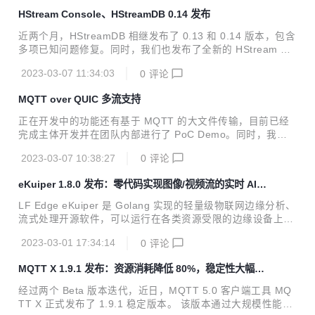
缘端的使用场景。同时 NanoMQ 项目也在不懈努力提高项目
HStream Console、HStreamDB 0.14 发布
的鲁棒性和安全性，积极快速响应社区提出的 Issue 和使用问
题，新增了模糊测试用例和自动化的代码覆盖测试脚本。另外
近两个月，HStreamDB 相继发布了 0.13 和 0.14 版本，包含
还新增了绿色安装版的 Windows 平台安装包。 *关于 MQTT
多项已知问题修复。同时，我们也发布了全新的 HStream Co
over QUIC 的技术解析可参考：MQTT over QUIC：物联网
nsole 组件，为 HStreamDB 带来了简洁友好的图形化管理界
消息传输还有更多可能 ...
2023-03-07 11:34:03
0
评论
面，将帮助用户更轻松地使用和管理 HStreamDB. HStream
Console HStream Console 是一套基于 Web 的图形化的 HS
MQTT over QUIC 多流支持
tream UI，用来管理 HStreamDB 集群内的各项资源和工作负
载，目前支持的主要功能如下： stream 管理：包括查看、新
正在开发中的功能还有基于 MQTT 的大文件传输，目前已经
建、删除 stream，以及管理 stream 包含的 shard subscripti
完成主体开发并在团队内部进行了 PoC Demo。同时，我们
on 管理：...
对开源版 5.0 文档进行了大量重构和内容调整，以帮助用户更
2023-03-07 10:38:27
0
评论
快上手使用 EMQX。 *关于 MQTT over QUIC 的技术解析可
参考：MQTT over QUIC：物联网消息传输还有更多可能 MQ
eKuiper 1.8.0 发布：零代码实现图像/视频流的实时 AI 推
TT over QUIC 多流支持 在 5.0.18 版本中，EMQX 利用 QUI
理
C 的多路复用特性，扩展 MQTT over QUIC 实现了多流支
LF Edge eKuiper 是 Golang 实现的轻量级物联网边缘分析、
持。 启用多流将为消息通信带来以下改善： 解耦连接控制和
流式处理开源软件，可以运行在各类资源受限的边缘设备上。
消息传输； 避免主题之间的队首阻塞，每个主题可以有独立的
eKuiper 的主要目标是在边缘端提供一个流媒体软件框架（类
流以消除其他主题...
2023-03-01 17:34:14
0
评论
似于 Apache Flink ）。eKuiper 的规则引擎允许用户提供基
于 SQL 或基于图形（类似于 Node-RED）的规则，在几分钟
MQTT X 1.9.1 发布：资源消耗降低 80%，稳定性大幅提
内创建物联网边缘分析应用。 近日，eKuiper 发布了 1.8.0 版
升
本。该版本的主要亮点有： 零编码 AI 推理： 通过通用 AI 函
经过两个 Beta 版本迭代，近日，MQTT 5.0 客户端工具 MQ
数，用户无需编码即可针对流式数据或视频流实现实时 AI 算
TT X 正式发布了 1.9.1 稳定版本。 该版本通过大规模性能优
法推理。该函数可以推理任意的 Tensor Flow Lite 模型...