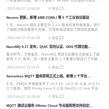
一些重要的功能，进一步提高了 eKuiper 的性能和可用性： I
O Connectors 增强。新增了多 Neuron 连接的功能；在 HTT
2023-04-07 13:58:50
0
评论
P 连接方面，我们提供了类 oAuth 的基于动态 token 的鉴权
过程的支持；此外还支持了 MQTT 连接中压缩和解压，减少
Neuron 更新，新增 ABB COMLI 等 5 个工业协议驱动
边云传输的带宽损耗。 分析能力增强。我们添加了许多新的转
换函数，包括 JSON 字符串相关、base64 编码相关以及压缩
3 月，Neuron 团队主要在为 2.4.0 版本的发布做准备，进行
相关的函数，方便用户更灵活地处理和转换数据流。 运营效率
了官网文档的重构与完善，为常用驱动增加了相应的连接示例
增强。新版本中继续优化了数据导入和导出功能，支持选择需
及常见问题。同时新增南向驱动 ABB COMLI，此驱动可通过
要的规则进行导入导出，实...
2023-04-07 13:42:28
0
评论
串口连接 ABB 某些型号的 PLC。 新增驱动插件 南向驱动 IE
C61850 此驱动在电力系统自动化中应用广泛，它由国际电工
NanoMQ 0.17 发布，QUIC 双向认证、DDS 代理功能升
委员会 IEC 制定，定义了用于通信的数据模型、数据服务、通
级
信协议等。Neuron 目前实现了 IEC61850 下的 MMS 消息数
春分时节，万物复苏，NanoMQ 项目又如期为大家献上了最
据，MMS 是一种面向连接的基于客户端/服务器架构的通信协
新的 0.17 版本。这一版本主要对 2 个重要功能进行了升级：
议，主要用来在 IEC61850 设备之间进行高效可靠的数据采集
MQTT over QUIC 的双向认证和 DDS 协议转换代理的序列化
以及设备控制写入。 南向驱动 ...
2023-04-07 13:14:21
0
评论
代码自动生成。另外还新增了 QUIC 传输层的配置参数，增加
了 Retain 消息的持久化，以及发布了 NanoSDK 0.9 版本等
Serverless MQTT 服务即将正式上线、新增 2 个平台安
诸多更新。 QUIC 双向认证 & 新增配置参数 自从 1994 年提
装包
出了 SSL 协议的原始规范以来，TLS 协议也经过了多次版本
3 月，EMQX 开源版发布了 v5.0.19、v5.0.20 以及 v5.0.21
的更新。最新推出的 TLS 1.3 有望成为有史以来最安全但也最
三个版本，提供 Rocky Linux 9 以及 MacOS 12 Intel 平台安
复杂的 TLS 协议。相较于 TLS 1/1.1/1.2，1.3 版本具备更...
装包。企业版发布了 v4.4.15 以及 v4.4.16 版本，提供了 Apa
2023-04-07 10:28:43
0
评论
che IoTDB 支持、HStreamDB 最新版本的适配、MongoDB
6.0 支持等多个更新。除此之外，还修复了多个已知错误。 云
MQTT 测试云服务 XMeter Cloud 专业版即将支持自定义
服务方面，EMQX Cloud Serverless 正式版即将于四月初正