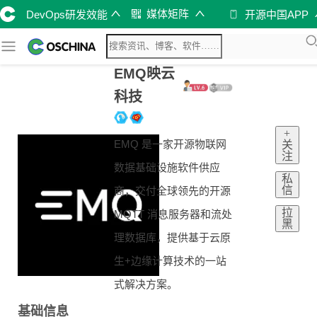
媒体矩阵
DevOps研发效能
开源中国APP
EMQ映云
科技
+
EMQ 是一家开源物联网
关
注
数据基础设施软件供应
私
信
商，交付全球领先的开源
拉
MQTT 消息服务器和流处
黑
理数据库，提供基于云原
生+边缘计算技术的一站
式解决方案。
基础信息