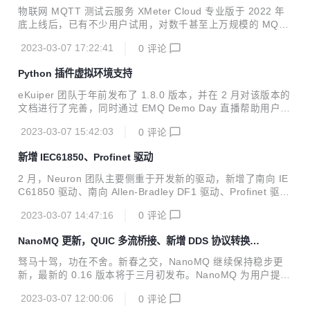
场景测试
式上线。该版本通过多租户技术和按量计费的模式，为用户提
物联网 MQTT 测试云服务 XMeter Cloud 专业版于 2022 年
供了极速的部署创建和有效的成本控制。 EMQX Rocky Linux
底上线后，已有不少用户试用，对数千甚至上万规模的 MQTT
9 与 Ma...
并发连接和消息吞吐场景进行测试。同时我们也收到了希望支
2023-03-07 17:22:41
0
评论
持更多物联网协议测试的需求反馈。 新年伊始，XMeter 团队
全力聚焦于 XMeter Cloud 新版本的研发，将于 3 月上线自定
Python 插件虚拟环境支持
义测试场景的重要功能，助力用户对更广泛的协议进行测试，
包括 TCP、WebSocket、HTTP 等。此外，XMeter Cloud
eKuiper 团队于年前发布了 1.8.0 版本，并在 2 月对该版本的
新版本还将在用户体验和产品性能上进一步提升与优化。 自定
文档进行了完善，同时通过 EMQ Demo Day 直播帮助用户更
义测试场景支持 XMeter Cloud 基础版及专业版均已提供多种
进一步了解新功能的使用场景。 我们也开始了下一个版本 1.
内置 MQTT ...
2023-03-07 15:42:03
0
评论
9.0 的开发，该版本将是一个较小的迭代版本，主要目标是实
现与工业协议网关软件 Neuron 的多实例连接。目前主要完成
新增 IEC61850、Profinet 驱动
了功能调研和规划工作，以及新功能 Python 插件虚拟环境支
持的开发。 此外，2 月还发布了 1.8.1 版本，包含导入 Porta
2 月，Neuron 团队主要侧重于开发新的驱动，新增了南向 IE
ble 插件以及 Flow Editor 等 bug 修复。 Python 插件虚拟环
C61850 驱动、南向 Allen-Bradley DF1 驱动、Profinet 驱动
境支持 虚拟环境是 Python 开发中常用的技术，对 Pyt...
支持以及静态点位等功能，这些新驱动和新功能将在 2.4 版本
2023-03-07 14:47:16
0
评论
中正式发布。 IEC61850 驱动 IEC61850 标准是电力系统自
动化领域的通用标准。Neuron IEC61850 驱动实现了该标准
NanoMQ 更新，QUIC 多流桥接、新增 DDS 协议转换代
中 MMS 协议的连接和读写操作。MMS 中的多种数据类型也
理
已经映射到 Neuron 类型中，现在可以通过指定 IED（智能电
驽马十驾，功在不舍。新春之交，NanoMQ 继续保持稳步更
子设备）中的 DA（对象属性）地址和类型，完成数据的获取
新，最新的 0.16 版本将于三月初发布。NanoMQ 为用户提供
和修改操作。 Allen-Bradley DF1 驱动 DF1...
了 2 个重要新功能：MQTT over QUIC 的多流桥接和 DDS
2023-03-07 12:00:06
0
评论
协议转换代理，拓宽了 NanoMQ 的弱网桥接传输性能和在边