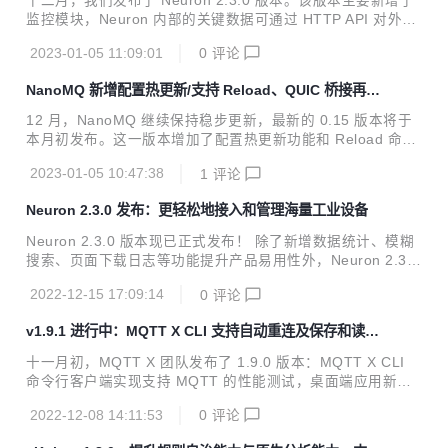
十二月，我们发布了 Neuron 2.3.0 版本。该版本主要新增了
库崩溃的情况；在 MQTT X CLI 中加入自动重连功能，并支
监控模块，Neuron 内部的关键数据可通过 HTTP API 对外暴
持将配置参数保存到配置文件中，减少了每次使用时的参数输
露；南向增加了西门子 FetchWrite 驱动，主要用于西门子 S7
入；同时也修复了一些已知的问题。 目...
2023-01-05 11:09:01
0
评论
-300/400 系列 PLC；北向增加 WebSocket 应用，支持读写
数据上报。此外，IEC60870-5-104 驱动功能进行了扩展，新
NanoMQ 新增配置热更新/支持 Reload、QUIC 桥接再升
增对时请求以及点位写控制支持。 新增监控模块 2.3 版本新
级
增的监控模块通过 HTTP API 将 Neuron 内部的关键数据对外
12 月，NanoMQ 继续保持稳步更新，最新的 0.15 版本将于
暴露，方便用户对 Neuron 以及设备进行监控管理。 协议驱
本月初发布。这一版本增加了配置热更新功能和 Reload 命
动更新 新增西门子 FetchWrite 驱动 西门子...
令；MQTT over QUIC 桥接再次得到升级，增加了拥塞控制
2023-01-05 10:47:38
1
评论
和 QoS 消息优先传输；另外也为上一个版本新增的 HOCON
配置文件做了多项安全性和功能修复，并为硬实时翼辉（Sylix
Neuron 2.3.0 发布：更轻松地接入和管理海量工业设备
OS）操作系统推出了能够兼容运行的版本。 配置热更新 如果
要在 NanoMQ 服务运行过程中修改运行参数而不影响已经连
Neuron 2.3.0 版本现已正式发布！ 除了新增数据统计、模糊
接的客户端，就需要使用热更新功能。由于 NanoMQ 为纯 C
搜索、页面下载日志等功能提升产品易用性外，Neuron 2.3.0
语言开发，无内置运行时，所以热更新功能仅支持配置文件中
版本还新增了 CIP Ethernet/IP、Mitsubishi Melsec 1E fram
部分标注为「Hot updatable」的字段...
2022-12-15 17:09:14
0
评论
e E71 和 Fanuc Focas 三个协议驱动，以更强大的能力帮助
工业用户实现海量工业设备的接入。 此外，自 2.3.0 版本起，
v1.9.1 进行中：MQTT X CLI 支持自动重连及保存和读取
集成 eKuiper 的 Neuron 版本正式命名为 NeuronEX；访问
本地文件
Web 和 HTTP API 的端口统一为 7000，不再需要 7001 端
十一月初，MQTT X 团队发布了 1.9.0 版本：MQTT X CLI
口。 新功能提升运维体验 数据统计 Neuron 2.3.0 版本基于
命令行客户端实现支持 MQTT 的性能测试，桌面端应用新增
Pr...
了关于学习 MQTT 的帮助页面等，此外还进行了一些使用优
2022-12-08 14:11:53
0
评论
化和问题修复。 目前，团队正专注于 1.9.1 版本的开发。新版
本中 MQTT X CLI 命令行客户端将支持自动重连，支持读取