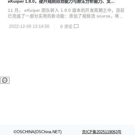
eKuiper 1.8.0，提升规则自治能力与原生分析能力、支持
和存储本地配置文件，还可对于接收到的消息进行格式转换；
视频流接入处理
桌面端应用支持设置滚动频率，并修复了一些使用上的问题。
11 月， eKuiper 团队转入 1.8.0 版本的开发周期之中，目前
桌面客户端 支持设置滚动频率 1.9.1 版本中我们新增了一个配
已完成了一部分实用的新功能：添加了视频流 source，将边
置项：滚动频率。该配置项用于设置消息列表的滚动频率，需
缘流式处理能力扩展到视频流领域，可以处理摄像头的视频流
要在开启自动滚动时才可以配置。 在之前的版本中，当我...
2022-12-08 13:14:56
0
评论
或者网络中的直播视频流；发布了通用的 tfLite 函数，用户只
需上传训练好的 Tensor Flow Lite 模型，无需额外编写插件
或代码即可在 eKuiper SQL 中调用模型进行流数据的 AI 推
断，进一步简化了 AI/ML 处理的难度；针对边缘环境运维不便
的特点进一步优化了规则自动化运维的能力，为规则添加了自
动重启策略的配置，Portable 插件添加了热更新功能；继续完
善了有状态分析函数的支持，...
©OSCHINA(OSChina.NET)
京ICP备2025119063号