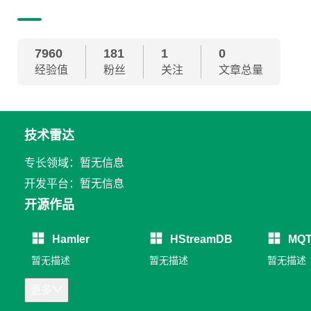
7960
181
1
0
经验值
粉丝
关注
文章总量
技术雷达
专长领域：暂无信息
开发平台：暂无信息
开源作品
Hamler
HStreamDB
MQT
暂无描述
暂无描述
暂无描述
更多