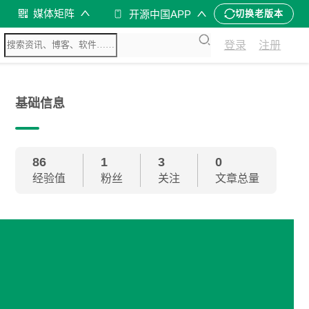
媒体矩阵
开源中国APP
切换老版本
登录
注册
基础信息
86
1
3
0
经验值
粉丝
关注
文章总量