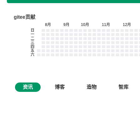
gitee贡献
资讯
博客
造物
智库