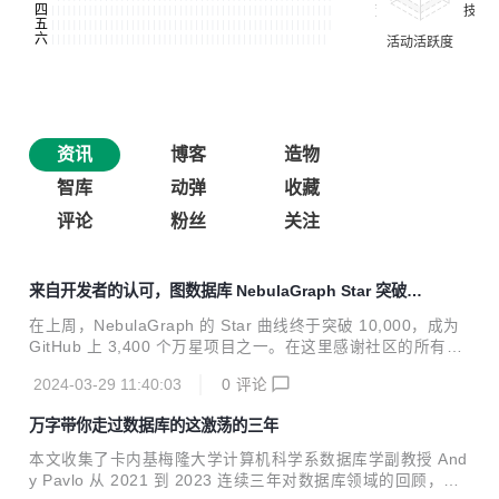
资讯
博客
造物
智库
动弹
收藏
评论
粉丝
关注
来自开发者的认可，图数据库 NebulaGraph Star 突破 1
0,000 大关
在上周，NebulaGraph 的 Star 曲线终于突破 10,000，成为
GitHub 上 3,400 个万星项目之一。在这里感谢社区的所有
人，以及所有陪伴 NebulaGraph 一路走来的 Contributor 和
2024-03-29 11:40:03
0
评论
技术团队们。是你们，让 NebulaGraph 在今日得以被上万人
认可。 “当时市面上已有的图数据库基本上要么是单机版，要
万字带你走过数据库的这激荡的三年
么可扩展性不强。在充分了解行业对图数据库的需求，以及认
识到现有图数据库产品的不足后，我在 2018 年开始投入研发
本文收集了卡内基梅隆大学计算机科学系数据库学副教授 And
NebulaGraph。我们从写下 NebulaGraph 的第一行代码开始
y Pavlo 从 2021 到 2023 连续三年对数据库领域的回顾，希
就认识到它必须是一款开源的、分布式的、支持线性扩容和高