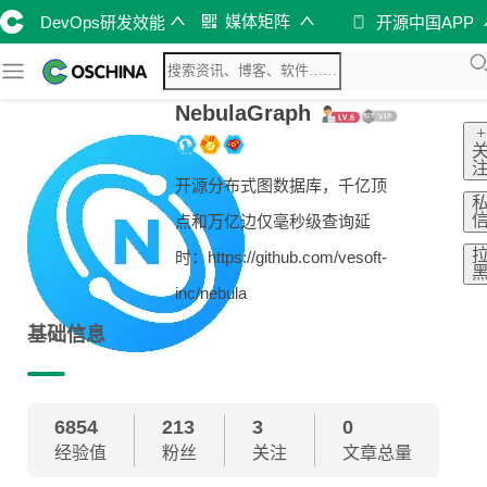
媒体矩阵
DevOps研发效能
开源中国APP
NebulaGraph
+
开源分布式图数据库，千亿顶
点和万亿边仅毫秒级查询延
时：https://github.com/vesoft-
inc/nebula
基础信息
6854
213
3
0
经验值
粉丝
关注
文章总量