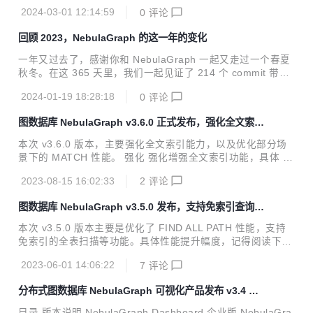
望通过连续三年的回顾让你对数据库领域的技术发展有所了
性能的...
2024-03-01 12:14:59
0
评论
解。
回顾 2023，NebulaGraph 的这一年的变化
一年又过去了，感谢你和 NebulaGraph 一起又走过一个春夏
秋冬。在这 365 天里，我们一起见证了 214 个 commit 带来
的 NebulaGraph 3 个中版本的上线，它们分别是 v3.4.0、v
2024-01-19 18:28:18
0
评论
3.5.0 和 v 3.6.0；除了内核经历了 3 个中版本的迭代之外，N
ebulaGraph 在 2023 年也迎来一大波新周边工具，以及已有
图数据库 NebulaGraph v3.6.0 正式发布，强化全文索引
周边工具的大更新。
能力
本次 v3.6.0 版本，主要强化全文索引能力，以及优化部分场
景下的 MATCH 性能。 强化 强化增强全文索引功能，具体 pr
参见：#5567、#5575、#5577、#5580、#5584、#5587 优
2023-08-15 16:02:33
2
评论
化 支持使用 MATCH 子句检索 VID 或属性索引时使用变量，
具体 pr 参见：#5468、#5553 支持并行启动 RocksDB 实例
图数据库 NebulaGraph v3.5.0 发布，支持免索引查询、
以加快 Storage 服务的启动速度，具体 pr 参见：#5521 优化
UDF...
RocksDB 迭代器执行 DeleteRange 操作后的前缀搜索性能，
本次 v3.5.0 版本主要是优化了 FIND ALL PATH 性能，支持
具体 pr 参见：#5525 优化 appendLog 发送逻辑以避免 follo
免索引的全表扫描等功能。具体性能提升幅度，记得阅读下周
wer 宕机后影...
的 NebulaGraph v3.5.0 性能报告。 特性 支持免索引的全表
2023-06-01 14:06:22
7
评论
扫描，参见 pr：#5416 支持 UDF，参见 pr：#4804 #5391
支持在返回语句中使用像 v.tag 这样的表达式，参见 pr：#54
分布式图数据库 NebulaGraph 可视化产品发布 v3.4 版
40 支持 UPDATE 语句中的 json_extract 函数，参见 pr：#5
本，支持增量备份
457 支持在 EXPLAIN 输出中使用 TCK 格式，参见 pr：#541
目录 版本说明 NebulaGraph Dashboard 企业版 NebulaGra