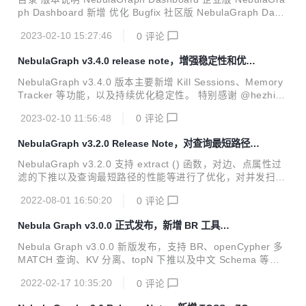
4 DML 支持参数，参见 pr：#5328 优化 支持以毫秒为单位的
ph Dashboard 新增 优化 Bugfix 社区版 NebulaGraph Dash
TTL，参见...
board NebulaGraph Explorer NebulaGraph Studio 内核 v
2023-02-10 15:27:46
0
评论
3.4.0 伴随着图数据库 NebulaGraph v3.4 的发布，可视化产
品 NebulaGraph Dashboard、NebulaGraph Explorer 和 N
NebulaGraph v3.4.0 release note，增强稳定性和优化
ebulaGraph Studio 也相应发布了与之配套的 v3.4 版本。在
内存管理
本文中，来自 NebulaGraph 的 PD 小姐姐 Zoe 将带大...
NebulaGraph v3.4.0 版本主要新增 Kill Sessions、Memory
Tracker 等功能，以及持续优化稳定性。 特别感谢 @hezhizh
en @AniketNS 提交的 pr，以及 @ColorfulDick @LiuTianyo
2023-02-10 11:56:48
0
评论
u @bocai3030 @xiaobenma @huotu 提交的 bug issue 帮
忙完善了 v3.4.0 版本。 以下为本次 v3.4.0 的 release note
NebulaGraph v3.2.0 Release Note，对查询最短路径的
内容： 功能 支持终止会话，参见 pr#5146 支持 Memory Tra
性能等多处优化
cker，优化内存管理，参见 pr#5082 优化 优化作业管理，参
NebulaGraph v3.2.0 支持 extract () 函数，对边、点属性过
见 pr#521...
滤的下推以及查询最短路径的性能等进行了优化，对并发扫描
属性时 Storage 服务崩溃等问题进行了修复。 优化 支持 extr
2022-08-01 16:50:20
0
评论
act () 函数 。 优化配置文件，增加部分配置。#4310 增加优
化规则，移除无用的 AppendVertices 操作符。#4277 增加优
Nebula Graph v3.0.0 正式发布，新增 BR 工具…
化规则，优化边过滤的下推。#4270 增加优化规则，优化点属
性过滤的下推。#4260 剔除点的预测过滤器。#4249 减少移
Nebula Graph v3.0.0 新版发布，支持 BR、openCypher 多
动数据时连接操作的数据复制量。#4283 通过下标获取属性
MATCH 查询、KV 分离、topN 下推以及中文 Schema 等多
值，减少属性查询的时间。#4242 优化查询最短路径的性
种特性。 Feature 新增备份与恢复工具BR。 #3469 #1 #22
能。...
2022-02-17 10:35:20
0
评论
支持 openCypher 多 MATCH 查询。 #3519 #3318 新增存算
合并版。 #3310 新增存储引擎的 kv 分离。 #3281 新增LOO