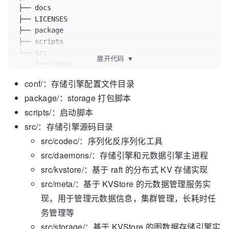
├── docs

├── LICENSES

├── package

├── scripts

└── src

展开代码
▼
    ├── codec

    ├── daemons

conf/：存储引擎配置文件目录
    ├── kvstore

package/：storage 打包脚本
    ├── 
meta
    ├── mock

scripts/：启动脚本
    ├── storage

src/：存储引擎源码目录
    ├── tools

src/codec/：序列化反序列化工具
    ├── utils

src/daemons/：存储引擎和元数据引擎主进程
    └── 
version
src/kvstore/：基于 raft 的分布式 KV 存储实现
src/meta/：基于 KVStore 的元数据管理服务实
现，用于管理元数据信息，集群管理，长耗时任
务管理等
src/storage/：基于 KVStore 的图数据存储引擎实