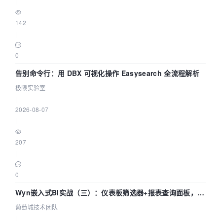
|
142
|
0
告别命令行：用 DBX 可视化操作 Easysearch 全流程解析
极限实验室
|
2026-08-07
|
207
|
0
Wyn嵌入式BI实战（三）：仪表板筛选器+报表查询面板，参
数联动全闭环
葡萄城技术团队
|