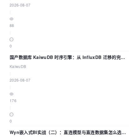
2026-08-07
|
88
|
0
国产数据库 KaiwuDB 时序引擎：从 InfluxDB 迁移的完整
技术路径
KaiwuDB
|
2026-08-07
|
176
|
0
Wyn嵌入式BI实战（二）：直连模型与直连数据集怎么选，