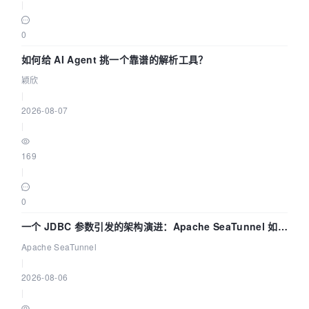
|
0
如何给 AI Agent 挑一个靠谱的解析工具？
颖欣
|
2026-08-07
|
169
|
0
一个 JDBC 参数引发的架构演进：Apache SeaTunnel 如何
解决数据同步中的“定时 Flush”难题
Apache SeaTunnel
|
2026-08-06
|