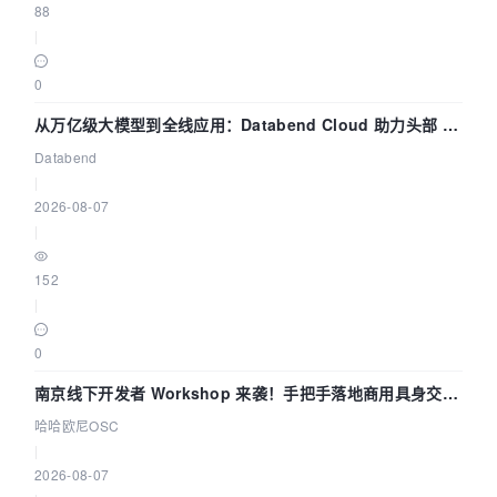
88
|
0
从万亿级大模型到全线应用：Databend Cloud 助力头部 AI
企业构建全链路 Trace 数据管道
Databend
|
2026-08-07
|
152
|
0
南京线下开发者 Workshop 来袭！手把手落地商用具身交互
智能 Agent 应用
哈哈欧尼OSC
|
2026-08-07