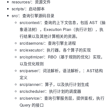
│   ├── planner

resources/：资源文件
│   ├── 
scripts/：启动脚本
│   ├── service

src/：查询引擎源码目录
│   ├── session

src/context/：查询的上下文信息，包括 AST（抽
│   ├── stats

│   ├── util

象语法树），Execution Plan（执行计划），执
│   ├── validator

行结果以及其他计算相关的资源。
│   └── visitor

src/daemons/：查询引擎主进程
└── tests

    ├── admin

src/executor/：执行器，各个算子的实现
    ├── 
src/optimizer/：RBO（基于规则的优化）实现，
    ├── common

以及优化规则
    ├── data

src/parser/：词法解析，语法解析，：AST结构
    ├── 
    ├── maintain

定义
    ├── mutate

src/planner/：算子，以及执行计划生成
    ├── query

src/scheduler/：执行计划的调度器
src/service/：查询引擎服务层，提供鉴权，执行
Query 的接口