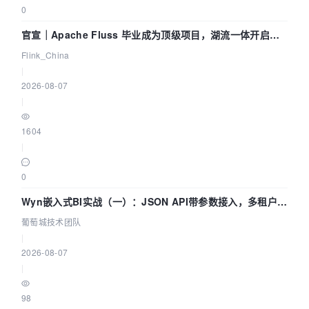
0
官宣｜Apache Fluss 毕业成为顶级项目，湖流一体开启
Agentic Lake 全面实时化时代
Flink_China
|
2026-08-07
|
1604
|
0
Wyn嵌入式BI实战（一）：JSON API带参数接入，多租户数
据源配置指南 | 葡萄城技术团队
葡萄城技术团队
|
2026-08-07
|
98