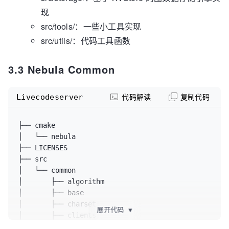
现
src/tools/：一些小工具实现
src/utils/：代码工具函数
3.3 Nebula Common
Livecodeserver
代码解读
复制代码
├── cmake

│   └── nebula

├── LICENSES

├── src

│   └── common

│       ├── algorithm

│       ├── base

│       ├── charset

展开代码
▼
│       ├── clients

│       ├── concurrent
