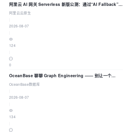
阿里云 AI 网关 Serverless 新版公测：通过“AI Fallback”与
拓扑可视化构建 AI 流量治理底座
阿里云云原生
|
2026-08-07
|
124
|
0
OceanBase 聊聊 Graph Engineering —— 别让一个
Agent 既当运动员又
OceanBase数据库
|
2026-08-07
|
134
|