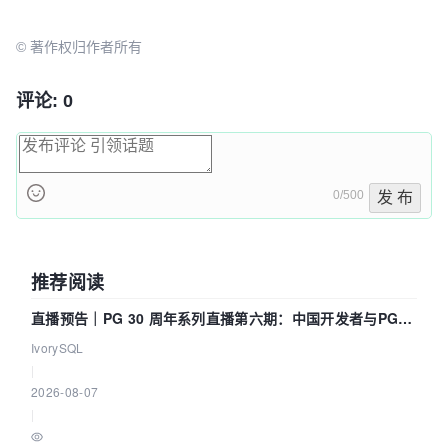
© 著作权归作者所有
评论: 0
0/500
发 布
推荐阅读
直播预告｜PG 30 周年系列直播第六期：中国开发者与PG内
核——我们改得动吗？我们贡献了什么？
IvorySQL
|
2026-08-07
|