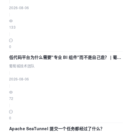
|
2026-08-06
|
133
|
0
低代码平台为什么需要"专业 BI 组件"而不是自己造？ | 葡萄
城技术团队
葡萄城技术团队
|
2026-08-06
|
72
|
0
Apache SeaTunnel 提交一个任务都经过了什么？