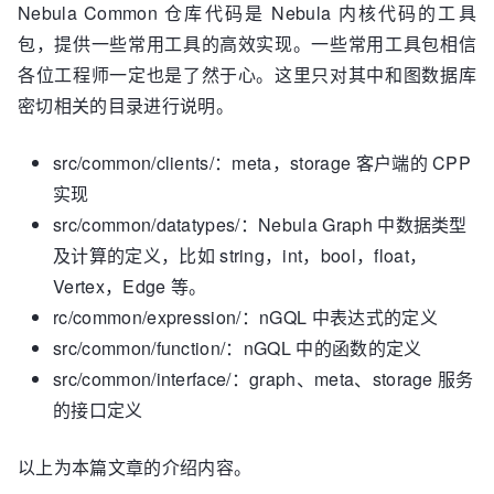
Nebula Common 仓库代码是 Nebula 内核代码的工具
│       ├── conf

包，提供一些常用工具的高效实现。一些常用工具包相信
│       ├── context

│       ├── cpp

各位工程师一定也是了然于心。这里只对其中和图数据库
│       ├── datatypes

密切相关的目录进行说明。
│       ├── encryption

│       ├── expression

src/common/clients/：meta，storage 客户端的 CPP
│       ├── fs

│       ├── 
function
实现
│       ├── graph

src/common/datatypes/：Nebula Graph 中数据类型
│       ├── hdfs

及计算的定义，比如 string，int，bool，float，
│       ├── 
http
Vertex，Edge 等。
│       ├── interface

│       ├── meta

rc/common/expression/：nGQL 中表达式的定义
│       ├── network

src/common/function/：nGQL 中的函数的定义
│       ├── plugin

src/common/interface/：graph、meta、storage 服务
│       ├── 
process
的接口定义
│       ├── session

│       ├── stats

│       ├── test

以上为本篇文章的介绍内容。
│       ├── thread
