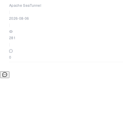
Apache SeaTunnel
|
2026-08-06
|
281
|
0
©OSCHINA(OSChina.NET)
京ICP备2025119063号