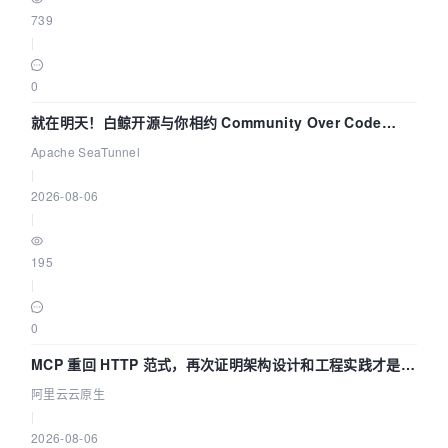
739
|
0
就在明天！白鲸开源与你相约 Community Over Code
Asia 2026 主题演讲！
Apache SeaTunnel
|
2026-08-06
|
195
|
0
MCP 重回 HTTP 范式，再次证明架构设计和工程实践才是稀
缺资源
阿里云云原生
|
2026-08-06