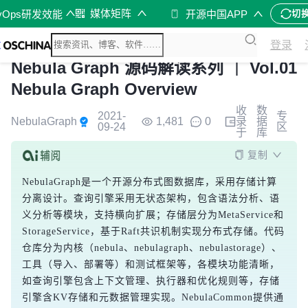
媒体矩阵
vOps研发效能
开源中国APP
切
登录
Nebula Graph 源码解读系列 ｜ Vol.01
Nebula Graph Overview
收
数
2021-
专
NebulaGraph
1,481
0
录
据
09-24
区
于
库
复制
NebulaGraph是一个开源分布式图数据库，采用存储计算
分离设计。查询引擎采用无状态架构，包含语法分析、语
义分析等模块，支持横向扩展；存储层分为MetaService和
StorageService，基于Raft共识机制实现分布式存储。代码
仓库分为内核（nebula、nebulagraph、nebulastorage）、
工具（导入、部署等）和测试框架等，各模块功能清晰，
如查询引擎包含上下文管理、执行器和优化规则等，存储
引擎含KV存储和元数据管理实现。NebulaCommon提供通