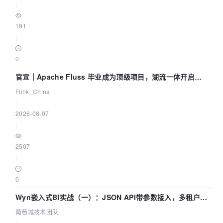
|
191
|
0
官宣｜Apache Fluss 毕业成为顶级项目，湖流一体开启
Agentic Lake 全面实时化时代
Flink_China
|
2026-08-07
|
2507
|
0
Wyn嵌入式BI实战（一）：JSON API带参数接入，多租户数
据源配置指南 | 葡萄城技术团队
葡萄城技术团队
|