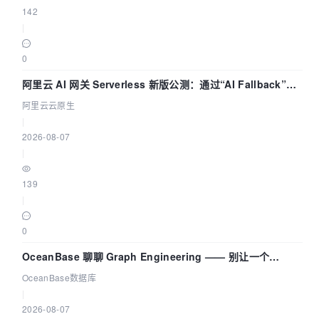
142
|
0
阿里云 AI 网关 Serverless 新版公测：通过“AI Fallback”与
拓扑可视化构建 AI 流量治理底座
阿里云云原生
|
2026-08-07
|
139
|
0
OceanBase 聊聊 Graph Engineering —— 别让一个
Agent 既当运动员又
OceanBase数据库
|
2026-08-07