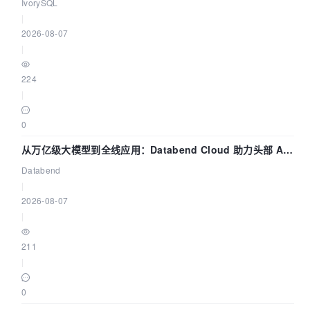
核——我们改得动吗？我们贡献了什么？
IvorySQL
|
2026-08-07
|
224
|
0
从万亿级大模型到全线应用：Databend Cloud 助力头部 AI
企业构建全链路 Trace 数据管道
Databend
|
2026-08-07
|
211
|
0