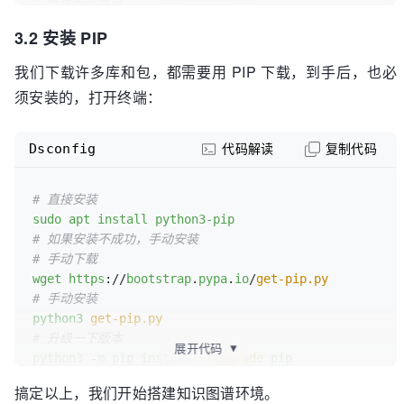
3.2 安装 PIP
# 安装所有Python附加功能（可选）
sudo
我们下载许多库和包，都需要用 PIP 下载，到手后，也必
须安装的，打开终端：
Dsconfig
代码解读
复制代码
# 直接安装
sudo
apt
install
python3-pip
# 如果安装不成功，手动安装
# 手动下载
wget
https
://
bootstrap
.
pypa
.
io
/
get-pip.py
# 手动安装
python3
get-pip.py
# 升级一下版本
展开代码
▼
python3
 -
m
pip
install
--upgrade
pip
# 查看是否安装成功
搞定以上，我们开始搭建知识图谱环境。
pip
--version