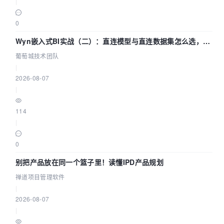
|
0
Wyn嵌入式BI实战（二）：直连模型与直连数据集怎么选，参
数为什么不生效？| 葡萄城技术团队
葡萄城技术团队
|
2026-08-07
|
114
|
0
别把产品放在同一个篮子里！读懂IPD产品规划
禅道项目管理软件
|
2026-08-07
|