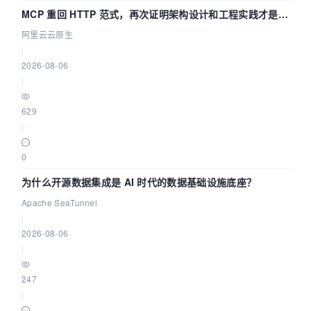
MCP 重回 HTTP 范式，再次证明架构设计和工程实践才是稀
缺资源
阿里云云原生
|
2026-08-06
|
629
|
0
为什么开源数据集成是 AI 时代的数据基础设施底座？
Apache SeaTunnel
|
2026-08-06
|
247
|