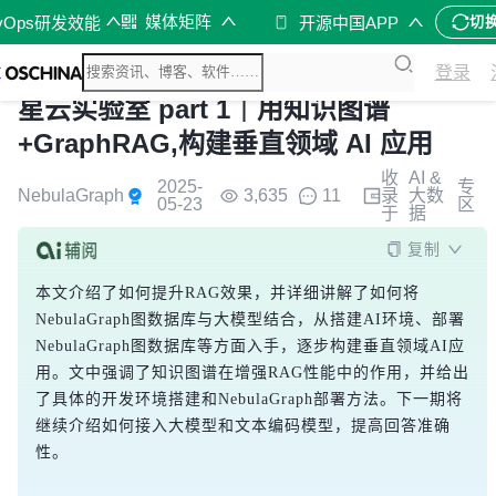
媒体矩阵
vOps研发效能
开源中国APP
切
登录
星云实验室 part 1｜用知识图谱
+GraphRAG,构建垂直领域 AI 应用
收
AI &
2025-
专
NebulaGraph
3,635
11
录
大数
05-23
区
于
据
复制
本文介绍了如何提升RAG效果，并详细讲解了如何将
NebulaGraph图数据库与大模型结合，从搭建AI环境、部署
NebulaGraph图数据库等方面入手，逐步构建垂直领域AI应
用。文中强调了知识图谱在增强RAG性能中的作用，并给出
了具体的开发环境搭建和NebulaGraph部署方法。下一期将
继续介绍如何接入大模型和文本编码模型，提高回答准确
性。