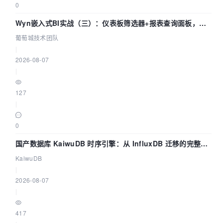
0
Wyn嵌入式BI实战（三）：仪表板筛选器+报表查询面板，参
数联动全闭环
葡萄城技术团队
|
2026-08-07
|
127
|
0
国产数据库 KaiwuDB 时序引擎：从 InfluxDB 迁移的完整技
术路径
KaiwuDB
|
2026-08-07
|
417