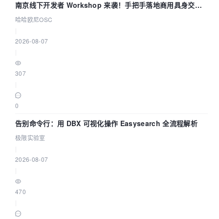
南京线下开发者 Workshop 来袭！手把手落地商用具身交互
智能 Agent 应用
哈哈欧尼OSC
|
2026-08-07
|
307
|
0
告别命令行：用 DBX 可视化操作 Easysearch 全流程解析
极限实验室
|
2026-08-07
|
470
|