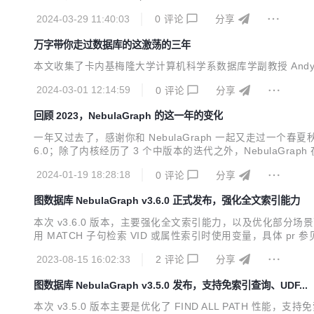
不足后，我在 2018 年开始投入研发 NebulaGraph。我
2024-03-29 11:40:03
0
评论
分享
万字带你走过数据库的这激荡的三年
本文收集了卡内基梅隆大学计算机科学系数据库学副教授 Andy 
2024-03-01 12:14:59
0
评论
分享
回顾 2023，NebulaGraph 的这一年的变化
一年又过去了，感谢你和 NebulaGraph 一起又走过一个春夏秋冬。在这
6.0；除了内核经历了 3 个中版本的迭代之外，NebulaGra
2024-01-19 18:28:18
0
评论
分享
图数据库 NebulaGraph v3.6.0 正式发布，强化全文索引能力
本次 v3.6.0 版本，主要强化全文索引能力，以及优化部分场景下的 
用 MATCH 子句检索 VID 或属性索引时使用变量，具体 pr 参见：
行 DeleteRange 操作后的前缀搜索性能，具体 pr 参见：#5525 
2023-08-15 16:02:33
2
评论
分享
图数据库 NebulaGraph v3.5.0 发布，支持免索引查询、UDF...
本次 v3.5.0 版本主要是优化了 FIND ALL PATH 性能