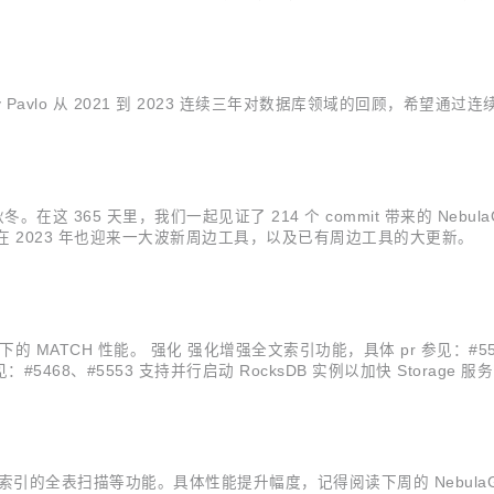
们从写下 NebulaGraph 的第一行代码开始就认识到它必须是一款开源的
Pavlo 从 2021 到 2023 连续三年对数据库领域的回顾，希望
 365 天里，我们一起见证了 214 个 commit 带来的 NebulaGrap
ph 在 2023 年也迎来一大波新周边工具，以及已有周边工具的大更新。
MATCH 性能。 强化 强化增强全文索引功能，具体 pr 参见：#5567、#
#5468、#5553 支持并行启动 RocksDB 实例以加快 Storage 服
优化 appendLog 发送逻辑以避免 follower 宕机后影...
，支持免索引的全表扫描等功能。具体性能提升幅度，记得阅读下周的 NebulaG