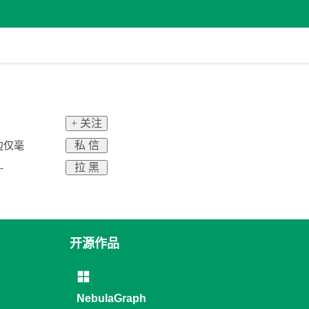
+ 关注
私 信
边仅毫
拉 黑
-
开源作品
NebulaGraph