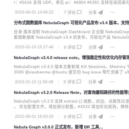
r：#5416 支持 UDF，参见 pr：#4804 #5391 支持在返回语句
出中使用 TCK 格式，参见 pr：#5414 DML 支持参数，参见 p
2023-06-01 14:06:22
7
评论
分享
分布式图数据库 NebulaGraph 可视化产品发布 v3.4 版本，
目录 版本说明 NebulaGraph Dashboard 企业版 NebulaGraph D
着图数据库 NebulaGraph v3.4 的发布，可视化产品 NebulaGra
Graph 的 PD 小姐姐 Zoe 将带大...
2023-02-10 15:27:46
0
评论
分享
NebulaGraph v3.4.0 release note，增强稳定性和优化内存管
NebulaGraph v3.4.0 版本主要新增 Kill Sessions、Memo
3030 @xiaobenma @huotu 提交的 bug issue 帮忙完善了
理，参见 pr#5082 优化 优化作业管理，参见 pr#521...
2023-02-10 11:56:48
0
评论
分享
NebulaGraph v3.2.0 Release Note，对查询最短路径的性
NebulaGraph v3.2.0 支持 extract () 函数，对
。 优化配置文件，增加部分配置。#4310 增加优化规则，移除无用
剔除点的预测过滤器。#4249 减少移动数据时连接操作的数据复
2022-08-01 16:50:20
0
评论
分享
Nebula Graph v3.0.0 正式发布，新增 BR 工具…