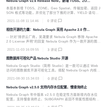
Nebula Graph v2.6 Release Note，新增 TOSS、ZON
KUP支持 topN 下推。 #3499 新增不带 Tag 的点。 #3316 #
E 等多样特性
3335 #3328 #3286 新增参数化查询。 #3379 新增不指定 VI
本版本新增 TOSS、ZONE、Geo Spatial、传输加密、返回 J
D 的查询，通过LIMIT子句限制输出结果...
SON 格式等功能，并优化了部分下推的计算、YIELD 语句格
式、内存水位检测等功能。 特性 新增 TOSS 功能，pr 参见：
2021-11-08 11:14:46
0
评论
https://github.com/vesoft-inc/nebula/pull/2525 新增 ZONE
功能，pr 参见：https://github.com/vesoft-inc/nebula/issue
相信开源的力量：Nebula Graph 采用 Apache 2.0 作为
s/2604 支持 Geo Spatial 功能，pr 参见：https://github.co
其开源协议
m/vesoft-inc/nebula/pull/2954、https://github....
-- 针对“排挤云厂商，吴晟要求 Nebula Graph 移除 Apache
2.0 License 声明”的回复 Nebula Graph 作为一款开源的图数
据库，我们欢迎和各方合作，包括各个云厂商以及友商，但是
2021-11-03 16:09:55
3
评论
我们反对个别企业对开源社区无穷无尽的汲取，而不向开源社
区贡献丝毫，所以在项目的初期，我们选择了Apache 2.0 Lic
图数据库可视化产品 Nebula Studio 开源
ense，并附加了 Common Clause 1.0。 2021 年 11 月 2
日，ASF 董事吴晟先生在社区里给我们提了一条 issue，指出
Nebula Graph Studio（简称 Studio）是一款可以通过 Web
我们之前的协议设计不符合 Apache 2.0 License 的规范。感
访问的图数据库开源可视化工具，搭配 Nebula Graph 内核使
谢吴晟先生对 License 的解释。...
用，提供构图、数据导入、编写 nGQL 查询、图探索等一站式
2021-08-30 15:34:03
0
评论
服务。即使没有图数据库操作经验，用户也可以快速成为图专
家。用户可以在 Nebula Graph GitHub 仓库中查看最新源
Nebula Graph v2.5.0 支持内存水位配置、慢查询终止
码，详情参见 nebula-studio。 项目已于上周在 GitHub 开
源：github.com/vesoft-inc/nebula-studio 发行版本 Studio
Nebula Graph 年中版本 v2.5.0 在稳定性方面新增内存水位
目前有三个发行版本： Docker 版本：用户可以使用 Docker
配置，支持慢查询终止、SUBGRAPH 返回不带属性图结构、
服务部署 Stu...
全文索引重建等等新功能。 Feature 支持 session 管理，#28