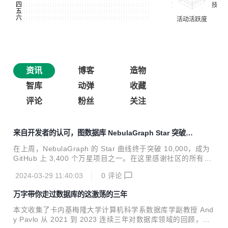
资讯
博客
造物
智库
动弹
收藏
评论
粉丝
关注
来自开发者的认可，图数据库 NebulaGraph Star 突破 1
0,000 大关
在上周，NebulaGraph 的 Star 曲线终于突破 10,000，成为
GitHub 上 3,400 个万星项目之一。在这里感谢社区的所有
人，以及所有陪伴 NebulaGraph 一路走来的 Contributor 和
2024-03-29 11:40:03
0
评论
技术团队们。是你们，让 NebulaGraph 在今日得以被上万人
认可。 “当时市面上已有的图数据库基本上要么是单机版，要
万字带你走过数据库的这激荡的三年
么可扩展性不强。在充分了解行业对图数据库的需求，以及认
识到现有图数据库产品的不足后，我在 2018 年开始投入研发
本文收集了卡内基梅隆大学计算机科学系数据库学副教授 And
NebulaGraph。我们从写下 NebulaGraph 的第一行代码开始
y Pavlo 从 2021 到 2023 连续三年对数据库领域的回顾，希
就认识到它必须是一款开源的、分布式的、支持线性扩容和高