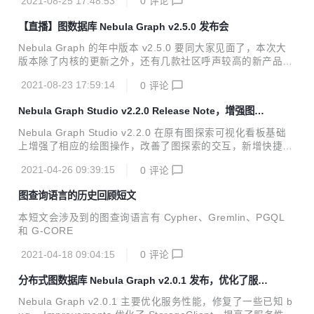
2021-08-25 17:48:53
0
评论
0 支持慢查询终止，已知问题：所有 query 的查询与终止都会
有延迟，这与实现方案有关，#1152 LOOKUP 语句增强表达
【直播】图数据库 Nebula Graph v2.5.0 发布会
式解析索引的能力，#1188 支持配置机器内存水位，一定程度
上缓解 OOM 问题，#1067 FIND PATH 支持边过滤，#1091
Nebula Graph 的年中版本 v2.5.0 要同大家见面了，本次大
SUBGRAPH 支持只返回图结构，不包含属性，#1134 TIMES
版本除了内核的更新之外，还有几款社区呼声较高的新产品，
TAMP 函数支持无参数执行，#515 支持查询各个服...
例如：实时监控集群状态的 Nebula Dashboard，非技术人员
2021-08-23 17:59:14
0
评论
也能轻松使用的可视化图探索工具 Nebula Explorer。 在今晚
的 20:00 B 站直播间，Nebula 官方将带你一览 v2.5.0 新功
Nebula Graph Studio v2.2.0 Release Note，增强图探
能，以及新产品全景图。还有之前社区用户频繁问到的“Nebul
索
a Studio 什么时候开源？”，今晚直播给你答案~ 直播议题 新
Nebula Graph Studio v2.2.0 在原有图探索可视化看板基础
版内核 <ul> <li>新增内存水位配置，缓解 OOM 问题；</li> <
上增强了相应的绘图操作，改善了图探索的交互，新增快捷
li>返回不带属性的子图；</li> <...
键、看板数据导出等场景功能。 New Features 增强操作面
2021-04-26 09:39:15
0
评论
板，新增颜色、锁定、画板搜索等功能 支持快捷键，例如：拓
展、放大、缩小、撤销、删除等操作 完善可视化拓展功能 支
图查询语言的历史回顾短文
持自定义步数 支持自定义颜色 新增 FIND PATH 图路径算法
最短路 全路径 非循环路径 新增鼠标右键便捷操作 完善画板数
本短文会涉及到的图查询语言有 Cypher、Gremlin、PGQL
据导出功能 csv 数据导出，支持全量数据和选中数据导出两种
和 G-CORE
模式 查询结果直接生成图片 Bugfix 修复控制台 match 查询结
果无法导入图探索问题 本版本的...
2021-04-18 09:04:15
0
评论
分布式图数据库 Nebula Graph v2.0.1 发布，优化了服务
性能
Nebula Graph v2.0.1 主要优化服务性能，修复了一些已知 b