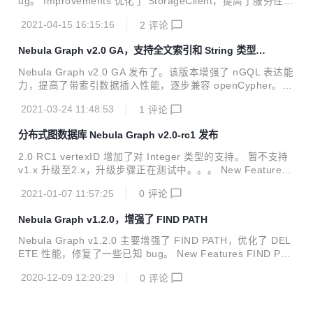
ug。 Improvements 优化了 StorageClient，提高了服务性
能，pr 参见：#468 1 增加 HTTP GetFlags 接口对无符号整
2021-04-15 16:15:16
2
评论
型的支持，pr 参见：#469 增加对 Raft Listener 和 Storage
Service IP/Port 的冲突检查，pr 参见：#875、#468 Bugfix
Nebula Graph v2.0 GA，支持全文索引和 String 类型 V
修复了 GO 在特殊场景下未返回起点属性的问题，pr 参见：#
ID
859 修复了以某些方式启动服务时，因 logs 目录不存在导致
Nebula Graph v2.0 GA 发布了。该版本增强了 nGQL 表达能
启动失败的问题，pr 参见：#873、#403 修复了 FI...
力，提高了带索引数据插入性能，逐步兼容 openCypher。 N
ebula Graph New Features vertexID 支持 Integer 和 String
2021-03-24 11:48:53
1
评论
类型 新增数据类型 NULL：支持 NULL，支持为属性增加 NO
T NULL 约束 复合类型：List，Set 和 Map（不支持定义为属
分布式图数据库 Nebula Graph v2.0-rc1 发布
性类型） 时间类型：DATE 和 DATETIME 全文索引 Explain
& Profile 执行计划分析 子图 支持对图空间进行数据统计 Ope
2.0 RC1 vertexID 增加了对 Integer 类型的支持。 暂不支持
nCypher 部分支持 MATCH 语句 支持 RET...
v1.x 升级至2.x，升级步骤正在测试中。。。 New Features
vertexID 支持 Integer 类型，pr 参见：https://github.com/ve
2021-01-07 11:57:25
0
评论
soft-inc/nebula-graph/pull/496、https://github.com/vesoft-i
nc/nebula-common/pull/351、https://github.com/vesoft-in
Nebula Graph v1.2.0，增强了 FIND PATH
c/nebula-storage/pull/246、https://github.com/vesoft-inc/n
e...
Nebula Graph v1.2.0 主要增强了 FIND PATH，优化了 DEL
ETE 性能，修复了一些已知 bug。 New Features FIND PAT
H 支持正向、反向和双向查找路径，支持去除环路。https://gi
2020-12-09 12:20:29
0
评论
thub.com/vesoft-inc/nebula/pull/2398 支持 ARM64 上编译
Nebula Graph。https://github.com/vesoft-inc/nebula/pull/2
392 新增 auto_remove_invalid_space 配置项，配置重新启