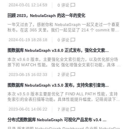
望通过连续三年的回顾让你对数据库领域的技术发展有所了
性能的...
2024-03-01 12:14:59
0
评论
解。
回顾 2023，NebulaGraph 的这一年的变化
一年又过去了，感谢你和 NebulaGraph 一起又走过一个春夏
秋冬。在这 365 天里，我们一起见证了 214 个 commit 带来
的 NebulaGraph 3 个中版本的上线，它们分别是 v3.4.0、v
2024-01-19 18:28:18
0
评论
3.5.0 和 v 3.6.0；除了内核经历了 3 个中版本的迭代之外，N
ebulaGraph 在 2023 年也迎来一大波新周边工具，以及已有
图数据库 NebulaGraph v3.6.0 正式发布，强化全文索引
周边工具的大更新。
能力
本次 v3.6.0 版本，主要强化全文索引能力，以及优化部分场
景下的 MATCH 性能。 强化 强化增强全文索引功能，具体 pr
参见：#5567、#5575、#5577、#5580、#5584、#5587 优
2023-08-15 16:02:33
2
评论
化 支持使用 MATCH 子句检索 VID 或属性索引时使用变量，
具体 pr 参见：#5468、#5553 支持并行启动 RocksDB 实例
图数据库 NebulaGraph v3.5.0 发布，支持免索引查询、
以加快 Storage 服务的启动速度，具体 pr 参见：#5521 优化
UDF...
RocksDB 迭代器执行 DeleteRange 操作后的前缀搜索性能，
本次 v3.5.0 版本主要是优化了 FIND ALL PATH 性能，支持
具体 pr 参见：#5525 优化 appendLog 发送逻辑以避免 follo
免索引的全表扫描等功能。具体性能提升幅度，记得阅读下周
wer 宕机后影...
的 NebulaGraph v3.5.0 性能报告。 特性 支持免索引的全表
2023-06-01 14:06:22
7
评论
扫描，参见 pr：#5416 支持 UDF，参见 pr：#4804 #5391
支持在返回语句中使用像 v.tag 这样的表达式，参见 pr：#54
分布式图数据库 NebulaGraph 可视化产品发布 v3.4 版
40 支持 UPDATE 语句中的 json_extract 函数，参见 pr：#5
本，支持增量备份
457 支持在 EXPLAIN 输出中使用 TCK 格式，参见 pr：#541
目录 版本说明 NebulaGraph Dashboard 企业版 NebulaGra