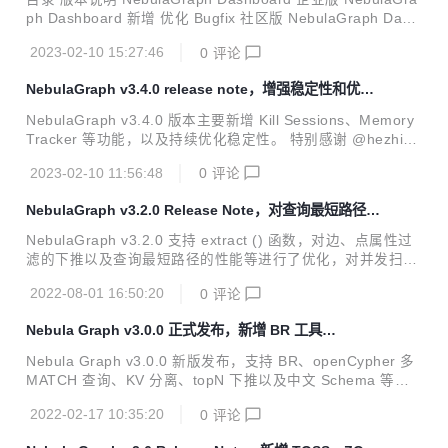
4 DML 支持参数，参见 pr：#5328 优化 支持以毫秒为单位的
ph Dashboard 新增 优化 Bugfix 社区版 NebulaGraph Dash
TTL，参见...
board NebulaGraph Explorer NebulaGraph Studio 内核 v
2023-02-10 15:27:46
0
评论
3.4.0 伴随着图数据库 NebulaGraph v3.4 的发布，可视化产
品 NebulaGraph Dashboard、NebulaGraph Explorer 和 N
NebulaGraph v3.4.0 release note，增强稳定性和优化
ebulaGraph Studio 也相应发布了与之配套的 v3.4 版本。在
内存管理
本文中，来自 NebulaGraph 的 PD 小姐姐 Zoe 将带大...
NebulaGraph v3.4.0 版本主要新增 Kill Sessions、Memory
Tracker 等功能，以及持续优化稳定性。 特别感谢 @hezhizh
en @AniketNS 提交的 pr，以及 @ColorfulDick @LiuTianyo
2023-02-10 11:56:48
0
评论
u @bocai3030 @xiaobenma @huotu 提交的 bug issue 帮
忙完善了 v3.4.0 版本。 以下为本次 v3.4.0 的 release note
NebulaGraph v3.2.0 Release Note，对查询最短路径的
内容： 功能 支持终止会话，参见 pr#5146 支持 Memory Tra
性能等多处优化
cker，优化内存管理，参见 pr#5082 优化 优化作业管理，参
NebulaGraph v3.2.0 支持 extract () 函数，对边、点属性过
见 pr#521...
滤的下推以及查询最短路径的性能等进行了优化，对并发扫描
属性时 Storage 服务崩溃等问题进行了修复。 优化 支持 extr
2022-08-01 16:50:20
0
评论
act () 函数 。 优化配置文件，增加部分配置。#4310 增加优
化规则，移除无用的 AppendVertices 操作符。#4277 增加优
Nebula Graph v3.0.0 正式发布，新增 BR 工具…
化规则，优化边过滤的下推。#4270 增加优化规则，优化点属
性过滤的下推。#4260 剔除点的预测过滤器。#4249 减少移
Nebula Graph v3.0.0 新版发布，支持 BR、openCypher 多
动数据时连接操作的数据复制量。#4283 通过下标获取属性
MATCH 查询、KV 分离、topN 下推以及中文 Schema 等多
值，减少属性查询的时间。#4242 优化查询最短路径的性
种特性。 Feature 新增备份与恢复工具BR。 #3469 #1 #22
能。...
2022-02-17 10:35:20
0
评论
支持 openCypher 多 MATCH 查询。 #3519 #3318 新增存算
合并版。 #3310 新增存储引擎的 kv 分离。 #3281 新增LOO