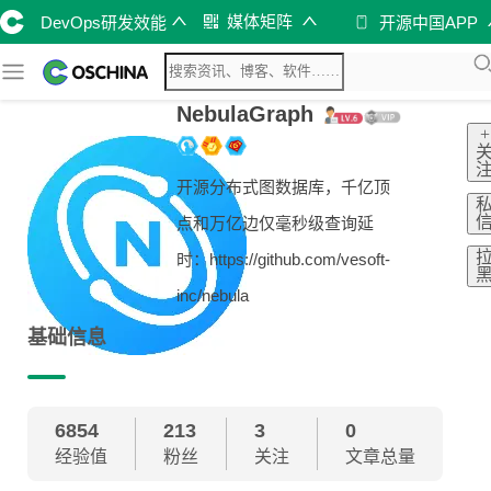
媒体矩阵
DevOps研发效能
开源中国APP
NebulaGraph
+
开源分布式图数据库，千亿顶
点和万亿边仅毫秒级查询延
时：https://github.com/vesoft-
inc/nebula
基础信息
6854
213
3
0
经验值
粉丝
关注
文章总量