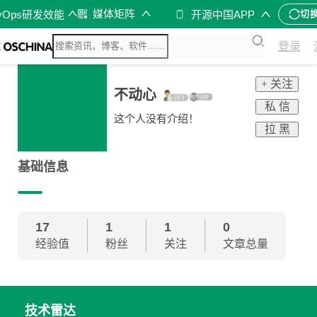
媒体矩阵
vOps研发效能
开源中国APP
切
登录
+ 关注
不动心
私 信
这个人没有介绍！
拉 黑
基础信息
17
1
1
0
经验值
粉丝
关注
文章总量
技术雷达