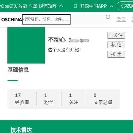
媒体矩阵
vOps研发效能
开源中国APP
切
登录
+ 关注
不动心
私 信
这个人没有介绍！
拉 黑
基础信息
17
1
1
0
经验值
粉丝
关注
文章总量
技术雷达