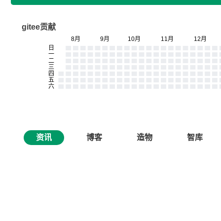
gitee贡献
资讯
博客
造物
智库