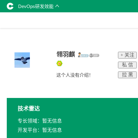
DevOps研发效能
翎羽麒
+ 关注
私 信
拉 黑
这个人没有介绍！
技术雷达
专长领域：暂无信息
开发平台：暂无信息