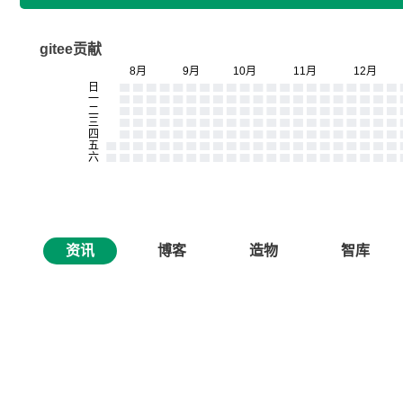
gitee贡献
资讯
博客
造物
智库