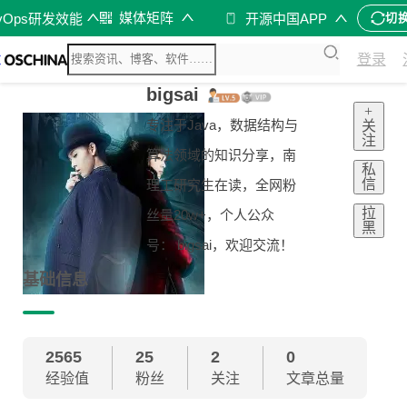
媒体矩阵
vOps研发效能
开源中国APP
切
登录
bigsai
+
专注于Java，数据结构与
关
注
算法领域的知识分享，南
私
信
理工研究生在读，全网粉
拉
丝量20w+，个人公众
黑
号： bigsai，欢迎交流！
基础信息
2565
25
2
0
经验值
粉丝
关注
文章总量