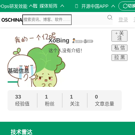
媒体矩阵
vOps研发效能
开源中国APP
切
登录
+ 关
注
XoBing
私 信
这个人没有介绍！
拉 黑
基础信息
33
1
1
0
经验值
粉丝
关注
文章总量
技术雷达