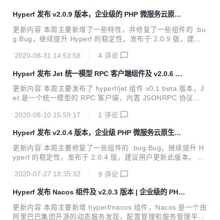
新增 #2411 为 hyperf/database 组件新增 Hyperf\Database
Hyperf 发布 v2.0.9 版本，企业级的 PHP 微服务云原生
\Query\Builder::forPageBeforeId 方法。 #2420 #2426 为 h
协程框架
yperf/command 组件新增默认选项 enable-event-dispatche
更新内容 本周主要新增了一些特性，并修复了一些组件的 :bu
r...
g:Bug，继续提升 Hyperf 的稳定性，发布于 2.0.9 版，建议
用户使用以下命令更新此版本。 composer update "hyperf/*"
2020-08-31 14:53:58
4
评论
-o 直接访问 官网 hyperf.io 或 文档 hyperf.wiki 查看更新内容
新增 #2331 hyperf/nacos 组件增加授权接口。 #2331 hyper
Hyperf 发布 Jet 统一模型 RPC 客户端组件及 v2.0.6 版
f/nacos 组件增加 nacos.enable 配置，用于控制是否启用 Na
本
cos 服务。 #2331 hyperf/nacos 组件增加配置合并类型，默
更新内容 本周主要发布了 hyperf/jet 组件 v0.1 beta 版本，J
认使用全量覆盖。 #2377 为 gRPC 客...
et 是一个统一模型的 RPC 客户端，内置 JSONRPC 协议的
适配，该组件可适用于所有的 PHP (>= 7.2) 环境，包括 PHP
2020-08-10 15:59:17
1
评论
-FPM 和 Swoole 或 Hyperf。同时修复了一些其它组件的 :bu
g:Bug，继续提升 Hyperf 的稳定性，发布于 2.0.6 版，建议
Hyperf 发布 v2.0.4 版本，企业级 PHP 微服务云原生协
用户更新此版本。 直接访问 官网 hyperf.io 或 文档 hyperf.wi
程框架
ki 查看更新内容 新增 #2125 新增 hyperf/jet 组件。 修复 #2
更新内容 本周主要修复了一些组件的 :bug:Bug，继续提升 H
236 修复 Nacos 使用负载均衡器选择节点失败的 BU...
yperf 的稳定性，发布于 2.0.4 版，建议用户更新此版本。 直
接访问 官网 hyperf.io 或 文档 hyperf.wiki 查看更新内容 新增
2020-07-27 18:35:32
9
评论
#2144 数据库查询事件 Hyperf\Database\Events\QueryExe
cuted 添加 $result 字段。 #2158 路由 Hyperf\HttpServer\R
Hyperf 发布 Nacos 组件及 v2.0.3 版本 | 企业级的 PHP
outer\Handler 中，添加 $options 字段。 #2162 热更新组件
微服务云原生协程框架
添加 Hyperf\Watcher\Driver\FindDriver。 #2169 Session
更新内容 本周主要新增 hyperf/nacos 组件，Nacos 是一个由
...
阿里巴巴集团开源的动态服务发现、配置管理和服务管理平