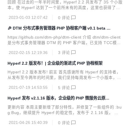
回顾 在过去的一年半时间里，Hyperf 2.2 共发布了 35 个小版
本，使 Hyperf 达到了一个前所未有的高度，这里也获得了一
些不错的数据反馈。 Hyperf 在 GitHub 和 Gitee 上的关注度
2023-01-03 12:07:42
0
评论
也得到了显著提升，分别获得了 4.9k 和 791 个 star，整体关
注度增长也很稳定。 Hyperf 框架的安装量也达到了 90万次，
🎉 DTM 分布式事务管理器 PHP 协程客户端 v0.1 beta 版
每天都有约 1300次的安装，这也表明了 Hyperf 已经广泛应
本发布！！！
用于相关行业中并支撑了大量的系统运行。 Hyperf 组织下的
https://github.com/dtm-php/dtm-client 介绍 dtm/dtm-client
有效 repo 更是达到了约 140个（去除掉 Archive 项目后），
是分布式事务管理器 DTM 的 PHP 客户端，已支持 TCC模
维护工作量空前巨大，但迭代仍然高频。 感谢 Hy...
式、Saga、二阶段消息模式的分布式事务模式，并分别实现
2022-02-15 12:19:36
3
评论
了与 DTM Server 以 HTTP 协议或 gRPC 协议通讯，该客户
端可安全运行于 PHP-FPM 和 Swoole 协程环境中，更是对 H
Hyperf 2.2 版发布！| 企业级的渐进式 PHP 协程框架
yperf 做了更加易用的功能支持。 关于 DTM DTM 是一款基
于 Go 语言实现的开源分布式事务管理器，提供跨语言，跨存
Hyperf 2.2 版本发布! 前言 首先感谢所有 Hyperf 的支持者，
储引擎组合事务的强大功能。DTM 优雅的解决了幂等、空补
从发布至今两年的时间里，我们坚持每周发布一个小版本，截
偿、悬挂等分布式事务难题，也提供了简单...
止至今已经发布了超过 106 个版本，这是 Hyperf 团队传达对
2021-07-19 14:53:55
5
评论
用户坚持和负责任精神最直接的一种方式，我们用行动来说明
一切，往后我们仍将一如既往地继续保持 Hyperf 的迭代与维
Hyperf 发布 v2.1.16 版本，企业级的 PHP 微服务云原生
护。 同时我们也很荣幸看到越来越多的公司选择了 Hyperf 作
协程框架
为公司项目的框架来使用，并反哺了很多的 Pull Request 和
更新内容 本周主要新增了部分特性，并修复了一些组件的 :bu
Bugfixs 给 Hyperf，当前 Hyperf 的 Contributors 已超 200
g:Bug，继续提升 Hyperf 的稳定性，发布于 2.1.16 版。 建
人，感谢大家一起共造了生态的繁荣，我们必定不负众望！...
议用户使用以下命令更新此版本。 composer update "hyper
2021-04-26 15:40:39
0
评论
f/*" -o 直接访问 官网 hyperf.io 或 文档 hyperf.wiki 查看更新
内容 修复 #3510 修复 consul 无法将节点强制离线的问题。