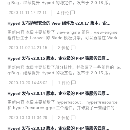
estart，允许动态修改注解缓存，但...
g:Bug，继续提升 Hyperf 的稳定性，发布于 2.0.18 版。 建
议用户使用以下命令更新此版本。 composer update "hyper
2020-11-11 17:22:11
4
评论
f/*" -o 直接访问 官网 hyperf.io 或 文档 hyperf.wiki 查看更新
内容 注意事项 请移除 require-dev 中的 doctrine/common
Hyperf 发布协程安全的 View 组件及 v2.0.17 版本，企业
组件 doctrine/common 组件的 2.x 版本与 hyperf/utils 冲
级的 PHP 微服务云原生协程框架
突，所以会导致 hyperf/utils 无法更新。 新增 #2752 为注解
更新内容 本周主要新增了 view-engine 组件，view-engine
@AutoController @C...
组件衍生于 Laravel 的 Blade 模板引擎，可以直接在 Worker
进程中渲染视图，无需启动额外的 Task 进程。同时我们修复
2020-11-02 14:21:15
2
评论
了一些组件的 :bug:Bug，继续提升 Hyperf 的稳定性，发布于
2.0.17 版。 建议用户使用以下命令更新此版本。 composer
Hyperf 发布 v2.0.15 版本，企业级的 PHP 微服务云原生
update "hyperf/*" -o 直接访问 官网 hyperf.io 或 文档 hyper
协程框架
f.wiki 查看更新内容 新增 #2625 新增 Hyperf\Tracer\Aspect
更新内容 本周主要新增了部分特性，并修复了一些组件的 :bu
\JsonRpcAspect, 可以让 T...
g:Bug，继续提升 Hyperf 的稳定性，发布于 2.0.15 版。 建
议用户使用以下命令更新此版本。 composer update "hyper
2020-10-20 14:48:02
1
评论
f/*" -o 直接访问 官网 hyperf.io 或 文档 hyperf.wiki 查看更新
内容 新增 #2654 新增方法 Hyperf\Utils\Resource::from，可
Hyperf 发布 v2.0.14 版本，企业级的 PHP 微服务云原生
以方便的将 string 转化为 resource。 修复 #2634 #2640 修
协程框架
复 snowflake 组件中，元数据生成器 RedisSecondMetaGen
更新内容 本周主要新增了 hyperf/scout， hyperf/resource
erator 会产生相同元数据的...
和 hyperf/resource-grpc 三个组件，并修复了一些组件的 :bu
g:Bug，继续提升 Hyperf 的稳定性，发布于 2.0.14 版，建议
2020-10-13 11:34:29
2
评论
用户使用以下命令更新此版本。 Scout Scout 为模型的全文搜
索提供了一个简单的、基于驱动程序的解决方案。使用模型观
Hyperf 发布 v2.0.13 版本，企业级的 PHP 微服务云原生
察员，Scout 会自动同步你的搜索索引和模型记录。 目前，S