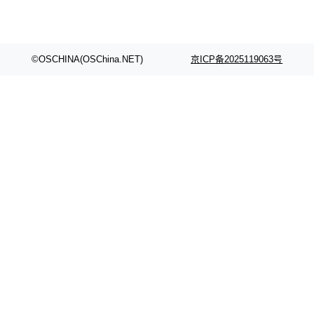
©OSCHINA(OSChina.NET)
京ICP备2025119063号