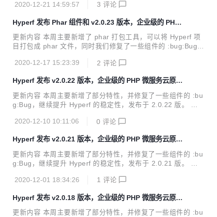
更新内容 依赖升...
2020-12-21 14:59:57
3
评论
hyperf.io 或 文档 hyperf.wiki 查看更新内容 修复 #2978 修复
当没有引用 hyperf/contract 时，hyperf/snowflake 组件会无
Hyperf 发布 Phar 组件和 v2.0.23 版本，企业级的 PHP
法正常使用的问题。 #2983 修复使用协程风格服务时，常量
微服务云原生协程框架
SWOOLE_HOOK_FLAGS 无法生效的问题。 #2993 修复方
更新内容 本周主要新增了 phar 打包工具，可以将 Hyperf 项
法 Arr::merge() 入参 $array1 为空时...
目打包成 phar 文件，同时我们修复了一些组件的 :bug:Bug，
继续提升 Hyperf 的稳定性，发布于 2.0.23 版。 引入组件
2020-12-17 15:23:39
2
评论
后，通过 php bin/hyperf.php phar:build 命令即可将项目打
包为一个 Phar 应用 建议用户使用以下命令更新此版本。 co
Hyperf 发布 v2.0.22 版本，企业级的 PHP 微服务云原生
mposer update "hyperf/*" -o 直接访问 官网 hyperf.io 或 文
协程框架
档 hyperf.wiki 查看更新内容 新增 #2872 新增 hyperf/phar
更新内容 本周主要新增了部分特性，并修复了一些组件的 :bu
组件，用于将 Hyperf 项目打包成 phar...
g:Bug，继续提升 Hyperf 的稳定性，发布于 2.0.22 版。 建
议用户使用以下命令更新此版本。 composer update "hyper
2020-12-10 10:11:06
0
评论
f/*" -o 直接访问 官网 hyperf.io 或 文档 hyperf.wiki 查看更新
内容 新增 #2896 允许 view-engine 组件配置自定义加载类组
Hyperf 发布 v2.0.21 版本，企业级的 PHP 微服务云原生
件和匿名组件。 #2921 为 Parallel 增加 count() 方法，返回
协程框架
同时执行的个数。 修复 #2913 修复使用 ORM 中的 with 预
更新内容 本周主要新增了部分特性，并修复了一些组件的 :bu
加载逻辑时，会因循环依赖导致内存泄露的问题。 #2915 修
g:Bug，继续提升 Hyperf 的稳定性，发布于 2.0.21 版。 建
复...
议用户使用以下命令更新此版本。 composer update "hyper
2020-12-01 18:34:26
1
评论
f/*" -o 直接访问 官网 hyperf.io 或 文档 hyperf.wiki 查看更新
内容 新增 #2857 为 service-governance 组件新增 Consul
Hyperf 发布 v2.0.18 版本，企业级的 PHP 微服务云原生
的 ACL Token 支持。 #2870 为脚本 vendor:publish 支持发
协程框架
布配置目录的能力。 #2875 为 watcher 组件新增可选项 no-r
更新内容 本周主要新增了部分特性，并修复了一些组件的 :bu