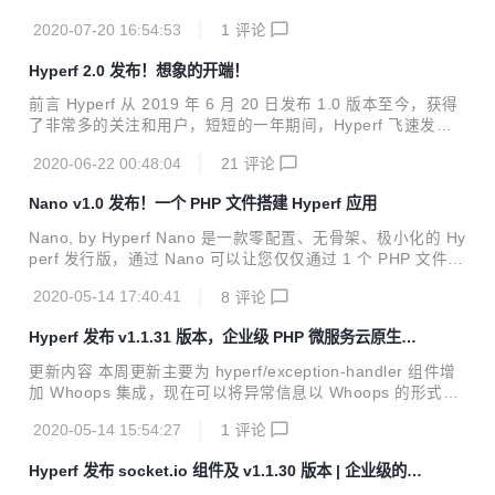
台，致力于帮助您发现、配置和管理微服务，该组件可使 Nac
2020-07-20 16:54:53
1
评论
os 为 Hyperf 提供配置中心、服务发现与注册的功能支持，同
时该版本还修复了一些组件的 :bug:Bug，继续提升 Hyperf 的
Hyperf 2.0 发布！想象的开端！
稳定性，发布于 2.0.3 版，建议用户更新此版本。 直接访问
官网 hyperf.io 或 文档 hyperf.wiki 查看更新内容 新增 #1554
前言 Hyperf 从 2019 年 6 月 20 日发布 1.0 版本至今，获得
新增 hyperf/nacos 组件； #2082 监听器 Hyperf\Signal\Han
了非常多的关注和用户，短短的一年期间，Hyperf 飞速发展
dler\WorkerSt...
和持续迭代，同时也拥有了非常惊人的数据。 Github 2700 st
2020-06-22 00:48:04
21
评论
ars / Gitee 328 stars 113 名 contributors 1100+ Pull Requ
ests 共发布 47 个版本 92 个代码仓库 1438 个单元测试用
Nano v1.0 发布！一个 PHP 文件搭建 Hyperf 应用
例，4412 个断言条件 这些数据是整个开源社区共同努力的结
果，感谢所有支持 Hyperf 的大神的厚爱，期待未来更多的支
Nano, by Hyperf Nano 是一款零配置、无骨架、极小化的 Hy
持与合作。 Hyperf 2.0 在持续迭代的过程中，我们也产生了
perf 发行版，通过 Nano 可以让您仅仅通过 1 个 PHP 文件即
一些新的思路，我...
可快速搭建一个 Hyperf 应用。 设计理念 Svelte 的作者提出
2020-05-14 17:40:41
8
评论
过一个论断：“框架不是用来组织代码的，是用来组织思路
的”。而 Nano 最突出的一个优点就是不打断你的思路。Nano
Hyperf 发布 v1.1.31 版本，企业级 PHP 微服务云原生协
非常擅长于自我声明，几乎不需要了解框架细节，只需要简单
程框架
读一读代码，就能知道代码的目的。通过极简的代码声明，完
更新内容 本周更新主要为 hyperf/exception-handler 组件增
成一个完整的 Hyperf 应用。 特性 无骨架 零配置 快速启动 闭
加 Whoops 集成，现在可以将异常信息以 Whoops 的形式输
包风格 支持注解外的全部 Hyperf 功能 兼容全部 Hyperf 组件
出到浏览器上了。另修复了一些 :bug:Bug, 继续提升 Hyperf
Ph...
2020-05-14 15:54:27
1
评论
的稳定性，发布于 1.1.31 版，建议用户更新此版本。 直接访
问 官网 hyperf.io 或 文档 hyperf.wiki 查看更新内容 新增 #1
Hyperf 发布 socket.io 组件及 v1.1.30 版本 | 企业级的 P
723 异常处理器集成了 filp/whoops 。 #1730 为命令 gen:m