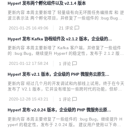
Hyperf 发布两个孵化组件以及 v2.1.4 版本
#3513 修复 Nats 因为 Socket 超时时间小于最大闲置时间，
导致连接意外关闭的问题。 #3520 修复 @Inject 无法作用于
更新内容 本周主要新增了 轻量级有向无环图任务编排库 和 逆
嵌套 Trait 的问题。 新增 #3514 新增方法 Hyperf\Htt...
波兰表示法 两个孵化项目，并修复了一些组件的 :bug:Bug，
继续提升 Hyperf 的稳定性，发布于 2.1.4 版。 建议用户使用
2021-01-25 16:49:06
21
评论
以下命令更新此版本。 composer update "hyperf/*" -o 直接
访问 官网 hyperf.io 或 文档 hyperf.wiki 查看更新内容 修复 #
Hyperf 发布 Kafka 协程组件及 v2.1.2 版本，企业级的 P
3165 修复方法 Hyperf\Database\Schema\MySqlBuilder::ge
HP 微服务云原生协程框架
tColumnListing 在 MySQL 8.0 版本中无法正常使用的问题。
更新内容 本周主要新增了 Kafka 客户端，并修复了一些组件
#3174 修复 hyperf/database...
的 :bug:Bug，继续提升 Hyperf 的稳定性，发布于 2.1.2 版。
建议用户使用以下命令更新此版本。 composer update "hyp
2021-01-12 17:58:24
1
评论
erf/*" -o 直接访问 官网 hyperf.io 或 文档 hyperf.wiki 查看更
新内容 Kafka 客户端 Kafka 是由 Apache软件基金会 开发的
Hyperf 发布 v2.1 版本，企业级的 PHP 微服务云原生协
一个开源流处理平台，由 Scala 和 Java 编写。该项目的目标
程框架
是为处理实时数据提供一个统一、高吞吐、低延迟的平台。其
更新内容 经过几个月的开发调试和内部线上试用，终于在今天
持久化层本质上是一个 "按照分布式事务日志架构的大规模发
发布了 V2.1 版本，它并没有增加一些跨时代的功能，但却是
布/订阅消息队列" 当前组件为...
为了 V3.0 版本的到来打好了基础。 本周主要 提升了部分组
2020-12-28 15:43:21
1
评论
件的依赖版本，提升了最低PHP版本(>=7.3)，并增加了对 Sw
ow 驱动的适配。发布于 2.1.0 版。 如需更新到 v2.1.0 版
Hyperf 发布 v2.0.24 版本，企业级的 PHP 微服务云原生
本，只需要将 Hyperf 相关组件的依赖版本改为 2.1.* 即可，
协程框架
详情请见 更新指南。 警告：所有的代码变动已在更新内容中
更新内容 本周主要修复了一些组件的 :bug:Bug，继续提升 H
注明，除了根据更新指南更新外，仍需仔细阅读 更新内容，以
yperf 的稳定性，发布于 2.0.24 版。 建议用户使用以下命令
免出现遗漏 直接访问 官网 hyperf.io 或 文档 hyperf.wiki 查看
更新此版本。 composer update "hyperf/*" -o 直接访问 官网