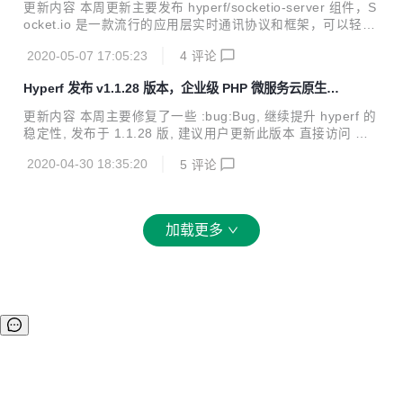
HP 微服务云原生协程框架
odel 可选项 --refresh-fillable 添加简写 -R。 修复 #1696 修
更新内容 本周更新主要发布 hyperf/socketio-server 组件，S
复方法 Context::copy 传入字段 ...
ocket.io 是一款流行的应用层实时通讯协议和框架，可以轻松
实现应答、分组、广播。hyperf/socketio-server 支持了 Soc
2020-05-07 17:05:23
4
评论
ket.io 的 WebSocket 传输协议。另修复了一些 :bug:Bug, 继
续提升 hyperf 的稳定性, 发布于 1.1.30 版, 建议用户更新此
Hyperf 发布 v1.1.28 版本，企业级 PHP 微服务云原生协
版本。 直接访问 官网 hyperf.io 或 文档 hyperf.wiki 查看更新
程框架
内容 新增 #1616 新增 ORM 方法 morphWith 和 whereHas
更新内容 本周主要修复了一些 :bug:Bug, 继续提升 hyperf 的
Morph。 #1651 新增 socke...
稳定性, 发布于 1.1.28 版, 建议用户更新此版本 直接访问 官
网 hyperf.io 或 文档 hyperf.wiki 查看更新内容 更新 Swoole
2020-04-30 18:35:20
5
评论
4.5 并且使用 view 组件的同学，如果出现接口 404 的问题，
可以尝试删除 static_handler_locations 配置，此配置下的路
径都会被认为是静态文件路由，所以如果配置了 /，就会导致
所有接口都会被认为是文件路径，导致接口 404。 新增 #164
加载更多
5 匿名函数路由支持参数注入。 #1647 为 model-cache 组件
添加 Redi...