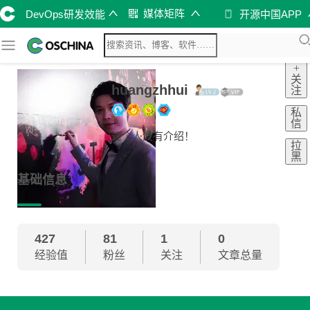
媒体矩阵
DevOps研发效能
开源中国APP
+
关
huangzhhui
注
私
信
这个人没有介绍！
拉
黑
基础信息
427
81
1
0
经验值
粉丝
关注
文章总量