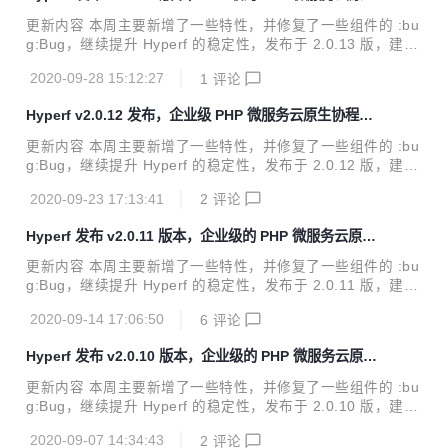
协程框架
cout 自带了一个 Elasticsearch 驱动；而编写自定义驱动程序
更新内容 本周主要新增了一些特性，并修复了一些组件的 :bu
很简单，你可以自由地使用自己的搜索实现来扩展 Scout。 R
g:Bug，继续提升 Hyperf 的稳定性，发布于 2.0.13 版，建议
esource & Resourc...
用户使用以下命令更新此版本。 composer update "hyperf/*"
2020-09-28 15:12:27
1
评论
-o 直接访问 官网 hyperf.io 或 文档 hyperf.wiki 查看更新内容
新增 #2445 当使用异常捕获器 WhoopsExceptionHandler 返
Hyperf v2.0.12 发布，企业级 PHP 微服务云原生协程框
回 JSON 格式化的数据时，自动添加异常的 Trace 信息。 #2
架
580 新增 grpc-client 组件的 metadata 支持。 修复 #2559
更新内容 本周主要新增了一些特性，并修复了一些组件的 :bu
修复使用 socket-io 连接 sock...
g:Bug，继续提升 Hyperf 的稳定性，发布于 2.0.12 版，建议
用户使用以下命令更新此版本。 composer update "hyperf/*"
2020-09-23 17:13:41
2
评论
-o 直接访问 官网 hyperf.io 或 文档 hyperf.wiki 查看更新内容
Added #2512 为 hyperf/database 组件方法 MySqlGramma
Hyperf 发布 v2.0.11 版本，企业级的 PHP 微服务云原生
r::compileColumnListing 新增返回字段 column_type。 Fixe
协程框架
d #2490 修复 hyperf/grpc-client 组件中，流式客户端无法正
更新内容 本周主要新增了一些特性，并修复了一些组件的 :bu
常工作的问题。 ...
g:Bug，继续提升 Hyperf 的稳定性，发布于 2.0.11 版，建议
用户使用以下命令更新此版本。 composer update "hyperf/*"
2020-09-14 17:06:50
6
评论
-o 直接访问 官网 hyperf.io 或 文档 hyperf.wiki 查看更新内容
新增 #2455 为 hyperf/socketio-server 组件新增方法 Socke
Hyperf 发布 v2.0.10 版本，企业级的 PHP 微服务云原生
t::getRequest 用于获取 Psr7 规范的 Request。 #2459 为 h
协程框架
yperf/async-queue 组件新增监听器 ReloadChannelListene
更新内容 本周主要新增了一些特性，并修复了一些组件的 :bu
r 用于自动...
g:Bug，继续提升 Hyperf 的稳定性，发布于 2.0.10 版，建议
用户使用以下命令更新此版本。 composer update "hyperf/*"
2020-09-07 14:34:43
2
评论
-o 直接访问 官网 hyperf.io 或 文档 hyperf.wiki 查看更新内容