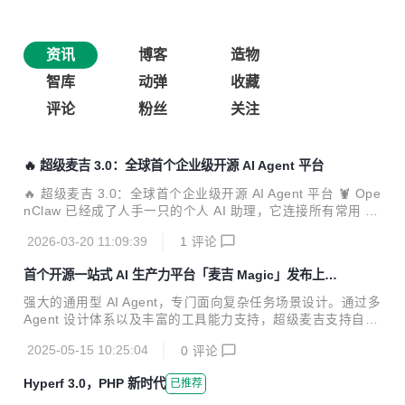
资讯
博客
造物
智库
动弹
收藏
评论
粉丝
关注
🔥 超级麦吉 3.0：全球首个企业级开源 AI Agent 平台
🔥 超级麦吉 3.0：全球首个企业级开源 AI Agent 平台 🦞 Ope
nClaw 已经成了人手一只的个人 AI 助理，它连接所有常用 IM
作为对话渠道，支持任何 LLM，也能 7×24 小时自主运转。
2026-03-20 11:09:39
1
评论
但当它进入企业，真正的麻烦才开始：数据散落在员工个人账
号里，预算无法管控，操作无法追溯，产出停留在纯文本，高
首个开源一站式 AI 生产力平台「麦吉 Magic」发布上
风险动作也没有守门机制。 超级麦吉，就是企业级的 OpenCl
线！
aw。它要解决的不是「养一只 AI 助理」，而是「养一支 AI
强大的通用型 AI Agent，专门面向复杂任务场景设计。通过多
军队」——在企业内部的网络、权限与合规体系下，给每一位
Agent 设计体系以及丰富的工具能力支持，超级麦吉支持自主
员工配备安全可控的全自主 Agentic 能力。 今天，超级麦吉
任务理解、自主任务规划、自主行动、自主纠错等智能的能
3.0 正式开源。 一个平台，覆...
2025-05-15 10:25:04
0
评论
力。
Hyperf 3.0，PHP 新时代
已推荐