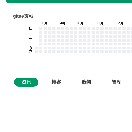
gitee贡献
资讯
博客
造物
智库