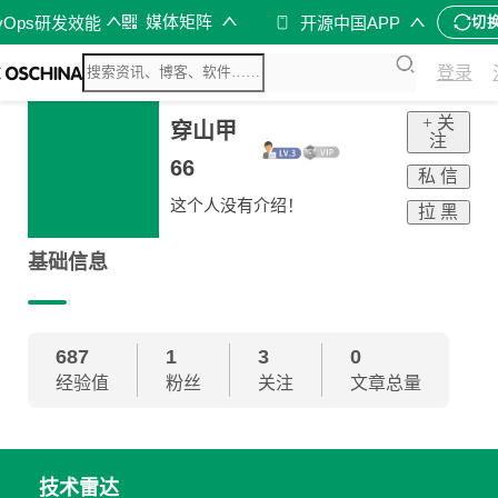
媒体矩阵
vOps研发效能
开源中国APP
切
登录
+ 关
穿山甲
注
66
私 信
这个人没有介绍！
拉 黑
基础信息
687
1
3
0
经验值
粉丝
关注
文章总量
技术雷达