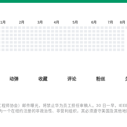
动弹
收藏
评论
粉丝
子工程师协会）邮件曝光，将禁止华为员工担任审稿人。30 日一早，IEEE
作为一个在纽约注册的非政治性、非营利组织，其必须遵守美国及其他地
是，根据笔者找到的 IEEE 几份文件，发现这事儿远不是那么简单