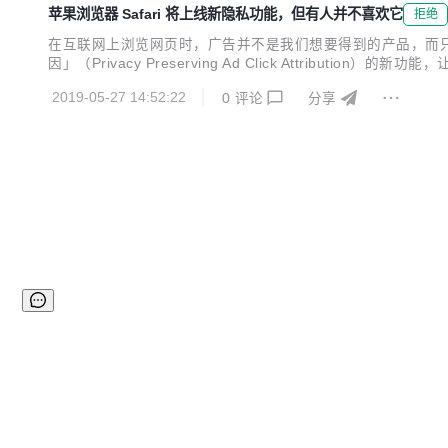
苹果浏览器 Safari 将上线新隐私功能，但有人并不喜欢它
拒绝
在互联网上浏览网页时，广告并不是我们想要得到的产品，而只是
因」（Privacy Preserving Ad Click Att
览其他网站时，网页上的广告也在向你推荐同样的商品。 事
2019-05-27 14:52:22
0
评论
分享
自：apple 比如我...