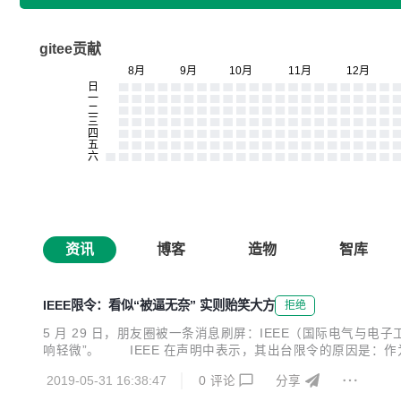
gitee贡献
资讯
博客
造物
智库
IEEE限令：看似“被逼无奈” 实则贻笑大方
拒绝
5 月 29 日，朋友圈被一条消息刷屏：IEEE（国际电气与电
响轻微”。 IEEE 在声明中表示，其出台限令的原因是：
罚，包括罚款或监禁”。看起来“被逼无奈”且“无辜”。 可
2019-05-31 16:38:47
0
评论
分享
流与合作，应该是 IEEE 存在的根本...