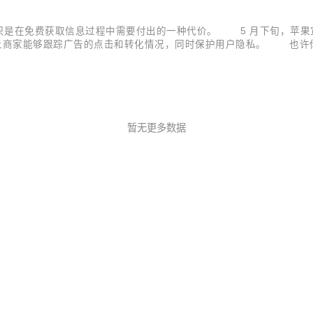
在免费获取信息过程中需要付出的一种代价。 5 月下旬，苹果宣布在
ribution）的新功能，让商家能够跟踪广告的点击和转化情况，同时保护用户
实上，这并不是手机、电脑从麦克风窃听你和朋友讨论购买某商品的对
暂无更多数据