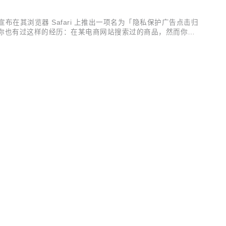
其浏览器 Safari 上推出一项名为「隐私保护广告点击归
隐私。 也许你也有过这样的经历：在某电商网站搜索过的商品，然而你浏
话，而是与站点内的广告跟踪器有关。 ▲ 像素追踪，图片来